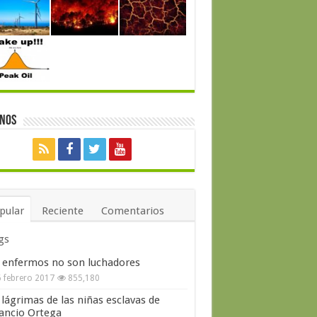
enos
pular
Reciente
Comentarios
gs
 enfermos no son luchadores
 febrero 2017
855,180
 lágrimas de las niñas esclavas de
ncio Ortega