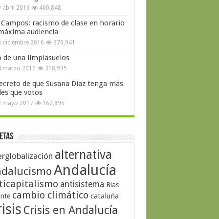
 abril 2016
400,848
 Campos: racismo de clase en horario
máxima audiencia
 diciembre 2016
379,941
o de una limpiasuelos
4 marzo 2016
318,995
secreto de que Susana Díaz tenga más
les que votos
2 mayo 2017
162,895
etas
alternativa
erglobalización
Andalucía
dalucismo
ticapitalismo
antisistema
Blas
cambio climático
cataluña
ante
isis
Crisis en Andalucía