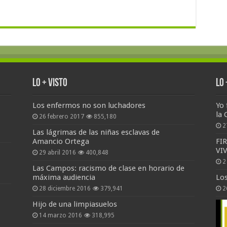
Lo + Visto
Lo
Los enfermos no son luchadores
Yo 
la 
26 febrero 2017
855,180
2
Las lágrimas de las niñas esclavas de
Amancio Ortega
FI
VI
29 abril 2016
400,848
2
Las Campos: racismo de clase en horario de
máxima audiencia
Lo
28 diciembre 2016
379,941
2
Hijo de una limpiasuelos
14 marzo 2016
318,995