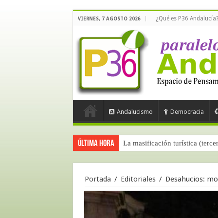
¿Qué es P36 Andalucía
VIERNES, 7 AGOSTO 2026
Andalucismo
Democracia
Última hora
La masificación turística (terce
Portada
/
Editoriales
/
Desahucios: mor