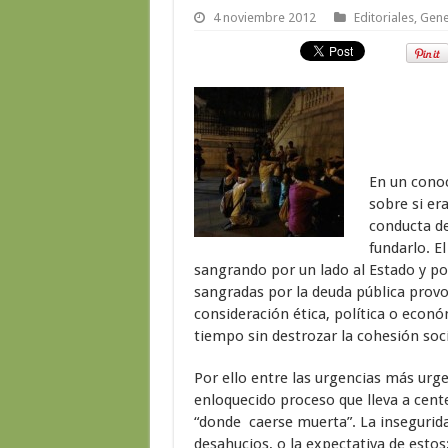
4 noviembre 2012
Editoriales
,
Gene
En un cono
sobre si er
conducta de
fundarlo. E
sangrando por un lado al Estado y por
sangradas por la deuda pública pro
consideración ética, política o eco
tiempo sin destrozar la cohesión soci
Por ello entre las urgencias más urge
enloquecido proceso que lleva a cent
“donde caerse muerta”. La insegurida
desahucios, o la expectativa de esto