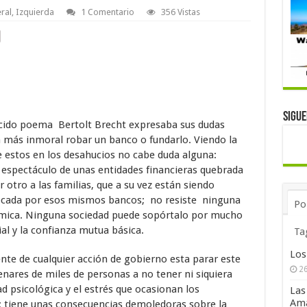
ral
,
Izquierda
1 Comentario
356 Vistas
Sigu
cido poema Bertolt Brecht expresaba sus dudas
a más inmoral robar un banco o fundarlo. Viendo la
 estos en los desahucios no cabe duda alguna:
l espectáculo de unas entidades financieras quebrada
 otro a las familias, que a su vez están siendo
vocada por esos mismos bancos; no resiste ninguna
Po
nómica. Ninguna sociedad puede sopórtalo por mucho
al y la confianza mutua básica.
Ta
Los
nte de cualquier acción de gobierno esta parar este
26
enares de miles de personas a no tener ni siquiera
d psicológica y el estrés que ocasionan los
Las
Ama
s; tiene unas consecuencias demoledoras sobre la