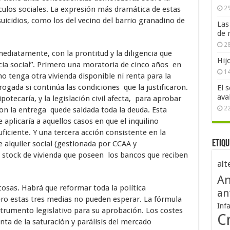
nculos sociales. La expresión más dramática de estas
29
uicidios, como los del vecino del barrio granadino de
Las
de 
28
diatamente, con la prontitud y la diligencia que
Hij
ia social”. Primero una moratoria de cinco años en
1
no tenga otra vivienda disponible ni renta para la
ogada si continúa las condiciones que la justificaron.
El 
ava
otecaría, y la legislación civil afecta, para aprobar
2
con la entrega quede saldada toda la deuda. Esta
e aplicaría a aquellos casos en que el inquilino
uficiente. Y una tercera acción consistente en la
Etiqu
 alquiler social (gestionada por CCAA y
stock de vivienda que poseen los bancos que reciben
alt
An
sas. Habrá que reformar toda la política
an
pero estas tres medias no pueden esperar. La fórmula
Inf
strumento legislativo para su aprobación. Los costes
Cr
a de la saturación y parálisis del mercado