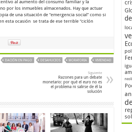
centivo al aumento del consumo familiar y la
cri
orno por los inmuebles almacenados. Hay que actuar
Gl
ropia de una situación de “emergencia social” como si
de
en esta ocasión se trata de ese terrible “ciclón
loc
ve
Ec
pol
Fe
DACIÓN EN PAGO
DESAHUCIOS
MORATORIA
VIVIENDAD
igu
am
Siguiente
Razones para un debate
neol
monetario: por qué el euro no es
Po
el problema ni salirse de él la
solución
an
d
re
so