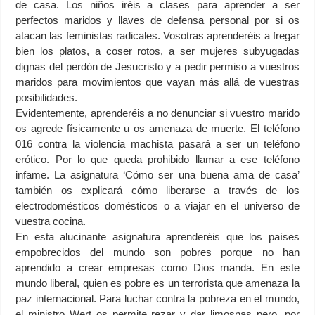
de casa. Los niños iréis a clases para aprender a ser
perfectos maridos y llaves de defensa personal por si os
atacan las feministas radicales. Vosotras aprenderéis a fregar
bien los platos, a coser rotos, a ser mujeres subyugadas
dignas del perdón de Jesucristo y a pedir permiso a vuestros
maridos para movimientos que vayan más allá de vuestras
posibilidades.
Evidentemente, aprenderéis a no denunciar si vuestro marido
os agrede físicamente u os amenaza de muerte. El teléfono
016 contra la violencia machista pasará a ser un teléfono
erótico. Por lo que queda prohibido llamar a ese teléfono
infame. La asignatura ‘Cómo ser una buena ama de casa’
también os explicará cómo liberarse a través de los
electrodomésticos domésticos o a viajar en el universo de
vuestra cocina.
En esta alucinante asignatura aprenderéis que los países
empobrecidos del mundo son pobres porque no han
aprendido a crear empresas como Dios manda. En este
mundo liberal, quien es pobre es un terrorista que amenaza la
paz internacional. Para luchar contra la pobreza en el mundo,
el ministro Wert os permite rezar y dar limosnas pero, por