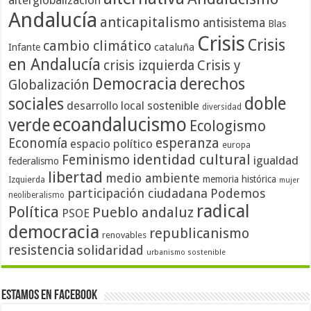
alterglobalización
Andalucía
anticapitalismo
antisistema
Blas
Crisis
Crisis
cambio climático
cataluña
Infante
en Andalucía
crisis izquierda
Crisis y
Democracia
derechos
Globalización
doble
sociales
desarrollo local sostenible
diversidad
ecoandalucismo
verde
Ecologismo
Economía
esperanza
espacio político
europa
identidad cultural
Feminismo
igualdad
federalismo
libertad
medio ambiente
memoria histórica
Izquierda
mujer
participación ciudadana
Podemos
neoliberalismo
radical
Política
Pueblo andaluz
PSOE
democracia
republicanismo
renovables
resistencia
solidaridad
urbanismo sostenible
Estamos en Facebook