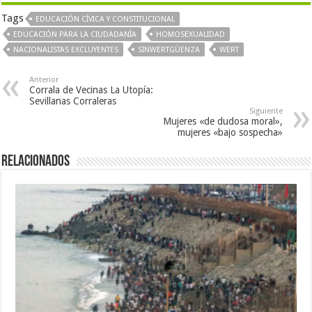
Tags
EDUCACIÓN CÍVICA Y CONSTITUCIONAL
EDUCACIÓN PARA LA CIUDADANÍA
HOMOSEXUALIDAD
NACIONALISTAS EXCLUYENTES
SINWERTGÜENZA
WERT
Anterior
Corrala de Vecinas La Utopía:
Sevillanas Corraleras
Siguiente
Mujeres «de dudosa moral»,
mujeres «bajo sospecha»
Relacionados