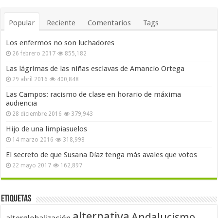
Popular
Reciente
Comentarios
Tags
Los enfermos no son luchadores
26 febrero 2017
855,182
Las lágrimas de las niñas esclavas de Amancio Ortega
29 abril 2016
400,848
Las Campos: racismo de clase en horario de máxima
audiencia
28 diciembre 2016
379,943
Hijo de una limpiasuelos
14 marzo 2016
318,998
El secreto de que Susana Díaz tenga más avales que votos
22 mayo 2017
162,897
Etiquetas
alternativa
Andalucismo