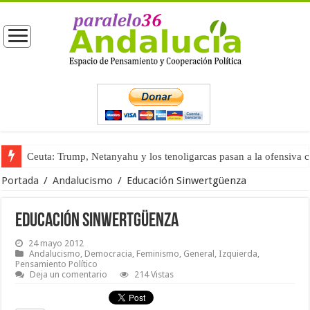
Ceuta: Trump, Netanyahu y los tenoligarcas pasan a la ofensiva 
La masificación turística (tercera parte)
Portada
/
Andalucismo
/
Educación Sinwertgüenza
Educación Sinwertgüenza
24 mayo 2012
Andalucismo
,
Democracia
,
Feminismo
,
General
,
Izquierda
,
Pensamiento Político
Deja un comentario
214 Vistas