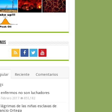
enos
pular
Reciente
Comentarios
gs
 enfermos no son luchadores
 febrero 2017
855,182
 lágrimas de las niñas esclavas de
ncio Ortega