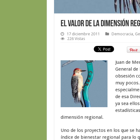
El valor de la dimensión re
17 diciembre 2011
Democracia
,
Ge
226 Vistas
Juan de Mer
General de 
obsesión co
muy pocos.
especialmen
de esa Dire
ya sea ello
estadística
dimensión regional.
Uno de los proyectos en los que se 
índice de bienestar regional para lo