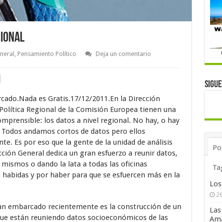
gional
neral
,
Pensamiento Político
Deja un comentario
Sigu
cado.Nada es Gratis.17/12/2011.En la Dirección
Política Regional de la Comisión Europea tienen una
mprensible: los datos a nivel regional. No hay, o hay
 Todos andamos cortos de datos pero ellos
te. Es por eso que la gente de la unidad de análisis
Po
cción General dedica un gran esfuerzo a reunir datos,
s mismos o dando la lata a todas las oficinas
Ta
s habidas y por haber para que se esfuercen más en la
Los
26
han embarcado recientemente es la construcción de un
Las
 que están reuniendo datos socioeconómicos de las
Ama