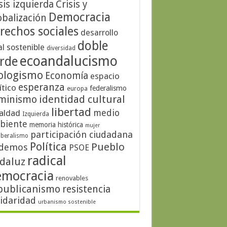
sis izquierda
Crisis y
Democracia
obalización
rechos sociales
desarrollo
doble
al sostenible
diversidad
ecoandalucismo
rde
ologismo
Economía
espacio
esperanza
ítico
federalismo
europa
identidad cultural
minismo
libertad
medio
aldad
Izquierda
biente
memoria histórica
mujer
participación ciudadana
iberalismo
Política
Pueblo
demos
PSOE
radical
daluz
emocracia
renovables
publicanismo
resistencia
lidaridad
urbanismo sostenible