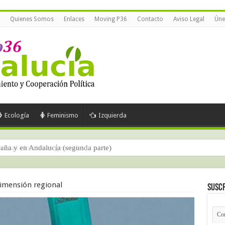
Quienes Somos
Enlaces
Moving P36
Contacto
Aviso Legal
Úne
Ecología
Feminismo
Izquierda
paña y en Andalucía (segunda parte)
 dimensión regional
Suscr