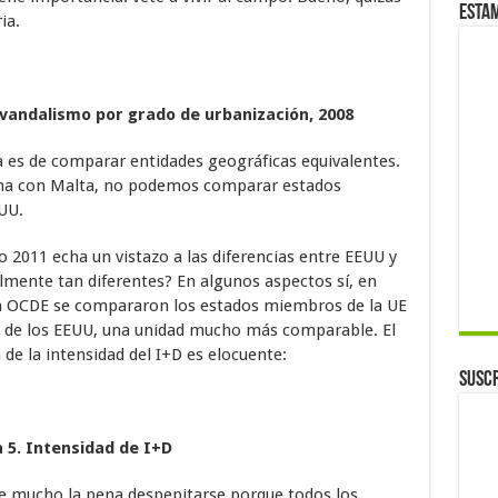
Esta
ia.
 o vandalismo por grado de urbanización, 2008
ta es de comparar entidades geográficas equivalentes.
na con Malta, no podemos comparar estados
UU.
 2011 echa un vistazo a las diferencias entre EEUU y
lmente tan diferentes? En algunos aspectos sí, en
 la OCDE se compararon los estados miembros de la UE
s de los EEUU, una unidad mucho más comparable. El
 de la intensidad del I+D es elocuente:
Suscr
a 5. Intensidad de I+D
le mucho la pena despepitarse porque todos los