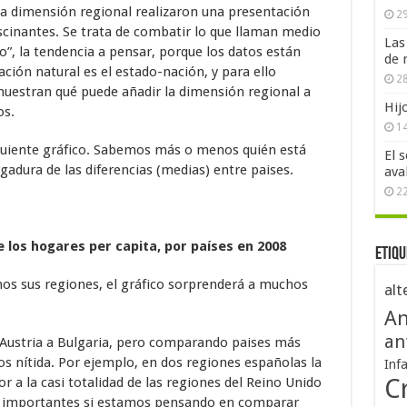
ta dimensión regional realizaron una presentación
29
scinantes. Se trata de combatir lo que llaman medio
Las
o”, la tendencia a pensar, porque los datos están
de 
ción natural es el estado-nación, y para ello
28
muestran qué puede añadir la dimensión regional a
Hij
os.
1
guiente gráfico. Sabemos más o menos quién está
El 
rgadura de las diferencias (medias) entre paises.
ava
2
e los hogares per capita, por países en 2008
Etiqu
mos sus regiones, el gráfico sorprenderá a muchos
alt
An
an
 Austria a Bulgaria, pero comparando paises más
s nítida. Por ejemplo, en dos regiones españolas la
Inf
Cr
r a la casi totalidad de las regiones del Reino Unido
es importantes si estamos pensando en comparar