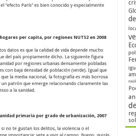
cri
, el “efecto París” es bien conocido y especialmente
Gl
de
loc
ve
s hogares per capita, por regiones NUTS2 en 2008
Ec
os datos es que la calidad de vida depende mucho
pol
ue del país propiamente dicho. La siguiente figura
Fe
la sanidad por regiones urbanas densamente pobladas
igu
les con baja densidad de población (verde). Igual que
am
 que la media nacional, la fotografía es más borrosa
neol
 un patrón que emerge relacionando claramente las
Po
esso a la sanidad.
an
d
re
 sanidad primaria por grado de urbanización, 2007
so
si no te gustan los delitos, la violencia o el
iene importancia: vete a vivir al campo. Bueno, quizás