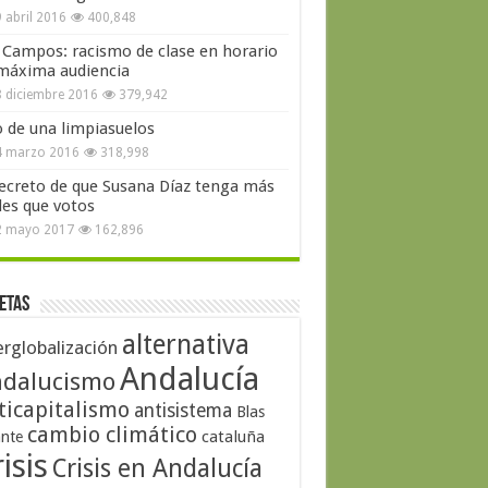
 abril 2016
400,848
 Campos: racismo de clase en horario
máxima audiencia
 diciembre 2016
379,942
o de una limpiasuelos
4 marzo 2016
318,998
secreto de que Susana Díaz tenga más
les que votos
2 mayo 2017
162,896
etas
alternativa
erglobalización
Andalucía
dalucismo
ticapitalismo
antisistema
Blas
cambio climático
cataluña
ante
isis
Crisis en Andalucía