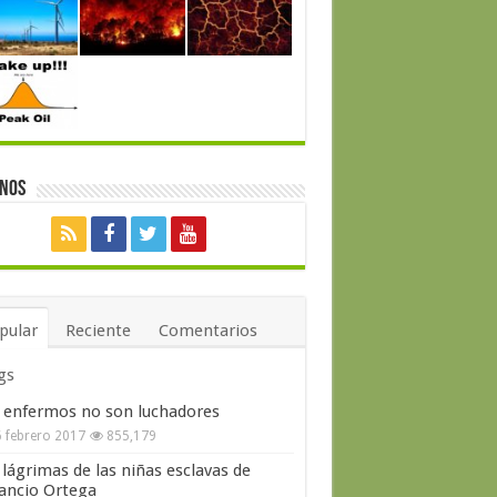
enos
pular
Reciente
Comentarios
gs
 enfermos no son luchadores
 febrero 2017
855,179
 lágrimas de las niñas esclavas de
ncio Ortega