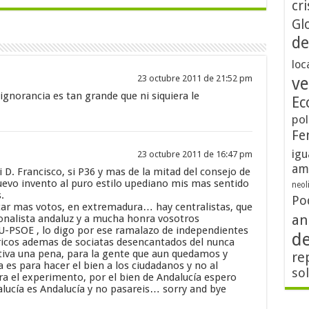
cri
Gl
de
loc
23 octubre 2011 de 21:52 pm
ve
 ignorancia es tan grande que ni siquiera le
Ec
pol
Fe
igu
23 octubre 2011 de 16:47 pm
am
i D. Francisco, si P36 y mas de la mitad del consejo de
uevo invento al puro estilo upediano mis mas sentido
neol
.
Po
ar mas votos, en extremadura… hay centralistas, que
an
onalista andaluz y a mucha honra vosotros
IU-PSOE , lo digo por ese ramalazo de independientes
d
ricos ademas de sociatas desencantados del nunca
itiva una pena, para la gente que aun quedamos y
re
a es para hacer el bien a los ciudadanos y no al
so
ra el experimento, por el bien de Andalucía espero
lucía es Andalucía y no pasareis… sorry and bye