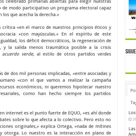
os celebrado primarias abiertas para elegir nuestras
do de modo participativo un programa electoral capaz
 los que acecha la derecha.»
 crítica «en el marco de nuestros principios éticos y
mocracia «con mayúsculas.» En el espíritu de este
igualdad, los déficit democráticos, la regeneración de
a, y la salida menos traumática posible a la crisis
Sigu
 acuerdo verde
, al estilo de otros partidos verdes
 de dos mil personas implicadas, «entre asociadas y
l humano «con el que vamos a realizar la campaña
ecursos económicos, ni queremos hipotecar nuestro
Po
esariales, como han hecho siempre los partidos
Ta
Los
 en internet es el punto fuerte de EQUO, «es ahí donde
ates sobre lo que afecta a lo colectivo. Pero esto no
26
ciones originales,» explica Ortega, «nada de mítines
Las
 y otorga. Lo nuestro es la interacción en plano de
Ama