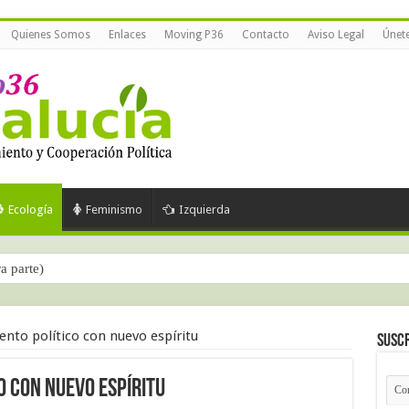
Quienes Somos
Enlaces
Moving P36
Contacto
Aviso Legal
Únet
Ecología
Feminismo
Izquierda
ra parte)
nto político con nuevo espíritu
Suscr
o con nuevo espíritu