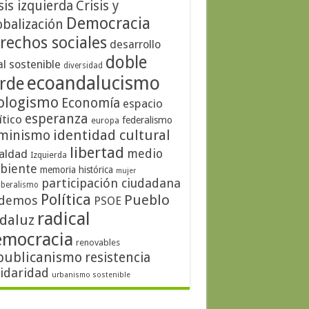
sis izquierda
Crisis y
Democracia
obalización
rechos sociales
desarrollo
doble
al sostenible
diversidad
ecoandalucismo
rde
ologismo
Economía
espacio
esperanza
ítico
federalismo
europa
identidad cultural
minismo
libertad
medio
aldad
Izquierda
biente
memoria histórica
mujer
participación ciudadana
iberalismo
Política
Pueblo
demos
PSOE
radical
daluz
emocracia
renovables
publicanismo
resistencia
lidaridad
urbanismo sostenible