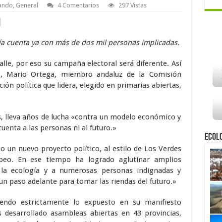
sando
,
General
4 Comentarios
297 Vistas
a cuenta ya con más de dos mil personas implicadas.
calle, por eso su campaña electoral será diferente. Así
, Mario Ortega, miembro andaluz de la Comisión
ón política que lidera, elegido en primarias abiertas,
, lleva años de lucha «contra un modelo económico y
cuenta a las personas ni al futuro.»
Ecol
un nuevo proyecto político, al estilo de Los Verdes
peo. En ese tiempo ha logrado aglutinar amplios
e la ecología y a numerosas personas indignadas y
n paso adelante para tomar las riendas del futuro.»
ndo estrictamente lo expuesto en su manifiesto
 desarrollado asambleas abiertas en 43 provincias,