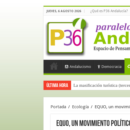
¿Qué es P36 Andalucía?
JUEVES, 6 AGOSTO 2026
Andalucismo
Democracia
Última hora
La masificación turística (terce
Portada
/
Ecología
/
EQUO, un movimie
EQUO, un movimiento polític