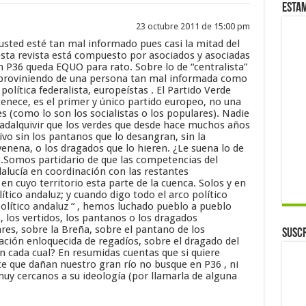
Esta
23 octubre 2011 de 15:00 pm
sted esté tan mal informado pues casi la mitad del
esta revista está compuesto por asociados y asociadas
P36 queda EQUO para rato. Sobre lo de “centralista”
 proviniendo de una persona tan mal informada como
política federalista, europeístas . El Partido Verde
enece, es el primer y único partido europeo, no una
s (como lo son los socialistas o los populares). Nadie
adalquivir que los verdes que desde hace muchos años
vo sin los pantanos que lo desangran, sin la
enena, o los dragados que lo hieren. ¿Le suena lo de
?.Somos partidario de que las competencias del
alucía en coordinación con las restantes
 cuyo territorio esta parte de la cuenca. Solos y en
ítico andaluz; y cuando digo todo el arco político
político andaluz “ , hemos luchado pueblo a pueblo
, los vertidos, los pantanos o los dragados
s, sobre la Breña, sobre el pantano de los
Suscr
ación enloquecida de regadíos, sobre el dragado del
n cada cual? En resumidas cuentas que si quiere
te que dañan nuestro gran río no busque en P36 , ni
uy cercanos a su ideología (por llamarla de alguna