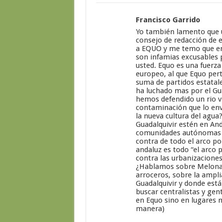
Francisco Garrido
Yo también lamento que u
consejo de redacción de 
a EQUO y me temo que en 
son infamias excusables
usted. Equo es una fuerza 
europeo, al que Equo pert
suma de partidos estatale
ha luchado mas por el Gu
hemos defendido un rio vi
contaminación que lo env
la nueva cultura del agua
Guadalquivir estén en And
comunidades autónomas en
contra de todo el arco pol
andaluz es todo “el arco 
contra las urbanizaciones
¿Hablamos sobre Melonare
arroceros, sobre la ampli
Guadalquivir y donde está
buscar centralistas y gen
en Equo sino en lugares m
manera)