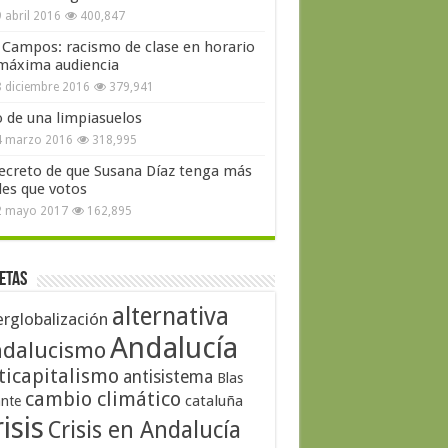
 abril 2016
400,847
 Campos: racismo de clase en horario
máxima audiencia
 diciembre 2016
379,941
o de una limpiasuelos
4 marzo 2016
318,995
secreto de que Susana Díaz tenga más
les que votos
2 mayo 2017
162,895
etas
alternativa
erglobalización
Andalucía
dalucismo
ticapitalismo
antisistema
Blas
cambio climático
cataluña
ante
isis
Crisis en Andalucía