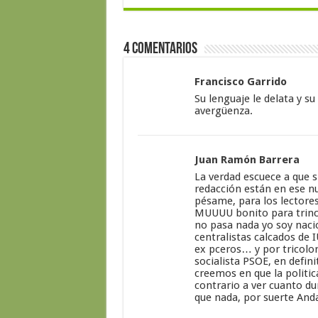
4 Comentarios
Francisco Garrido
Su lenguaje le delata y su
avergüenza.
Juan Ramón Barrera
La verdad escuece a que s
redacción están en ese n
pésame, para los lectores
MUUUU bonito para trinc
no pasa nada yo soy naci
centralistas calcados de 
ex pceros… y por tricolo
socialista PSOE, en defin
creemos en que la politic
contrario a ver cuanto du
que nada, por suerte Anda