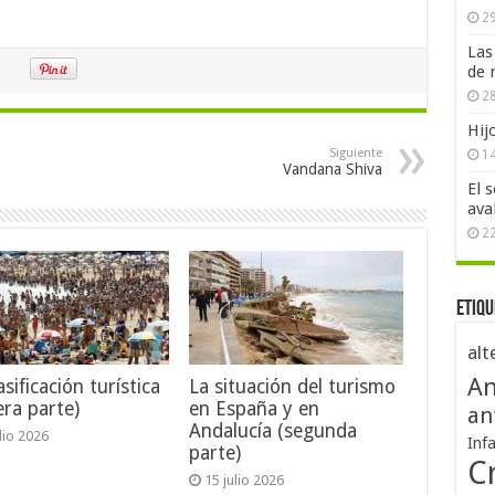
29
Las
de 
28
Hij
Siguiente
1
Vandana Shiva
El 
ava
2
Etiqu
alt
An
sificación turística
La situación del turismo
era parte)
en España y en
an
Andalucía (segunda
ulio 2026
Inf
parte)
Cr
15 julio 2026