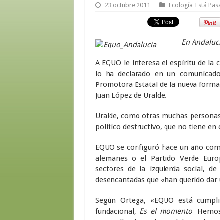
23 octubre 2011
Ecología
,
Está Pa
En Andalucí
A EQUO le interesa el espíritu de la 
lo ha declarado en un comunicado
Promotora Estatal de la nueva formaci
Juan López de Uralde.
Uralde, como otras muchas personas
político destructivo, que no tiene en 
EQUO se configuró hace un año como 
alemanes o el Partido Verde Euro
sectores de la izquierda social, d
desencantadas que «han querido dar u
Según Ortega, «EQUO está cumplie
fundacional,
Es el momento
. Hemos