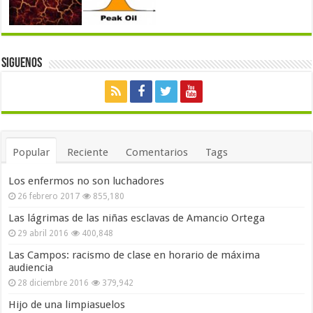
Siguenos
Popular
Reciente
Comentarios
Tags
Los enfermos no son luchadores
26 febrero 2017
855,180
Las lágrimas de las niñas esclavas de Amancio Ortega
29 abril 2016
400,848
Las Campos: racismo de clase en horario de máxima
audiencia
28 diciembre 2016
379,942
Hijo de una limpiasuelos