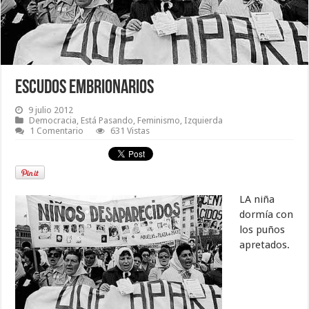
Escudos embrionarios
9 julio 2012
Democracia
,
Está Pasando
,
Feminismo
,
Izquierda
1 Comentario
631 Vistas
LA niña
dormía con
los puños
apretados.