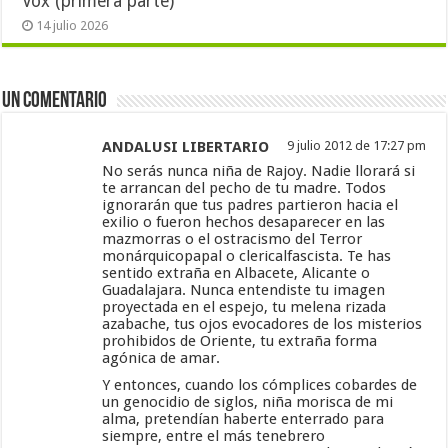
Vox (primera parte)
14 julio 2026
Un comentario
ANDALUSI LIBERTARIO
9 julio 2012 de 17:27 pm
No serás nunca niña de Rajoy. Nadie llorará si
te arrancan del pecho de tu madre. Todos
ignorarán que tus padres partieron hacia el
exilio o fueron hechos desaparecer en las
mazmorras o el ostracismo del Terror
monárquicopapal o clericalfascista. Te has
sentido extraña en Albacete, Alicante o
Guadalajara. Nunca entendiste tu imagen
proyectada en el espejo, tu melena rizada
azabache, tus ojos evocadores de los misterios
prohibidos de Oriente, tu extraña forma
agónica de amar.
Y entonces, cuando los cómplices cobardes de
un genocidio de siglos, niña morisca de mi
alma, pretendían haberte enterrado para
siempre, entre el más tenebrero