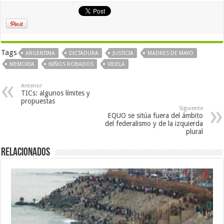
Tags
ARGENTINA
DICTADURA
JUSTICIA
MADRES DE MAYO
MEMORIA
NIÑOS ROBADOS
VIDELA
Anterior
TICs: algunos límites y
propuestas
Siguiente
EQUO se sitúa fuera del ámbito
del federalismo y de la izquierda
plural
Relacionados