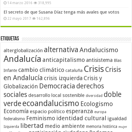
14 marzo 2016
318,995
El secreto de que Susana Díaz tenga más avales que votos
22 mayo 2017
162,896
Etiquetas
alternativa
Andalucismo
alterglobalización
Andalucía
anticapitalismo
antisistema
Blas
Crisis
Crisis
cambio climático
cataluña
Infante
en Andalucía
crisis izquierda
Crisis y
Democracia
derechos
Globalización
doble
sociales
desarrollo local sostenible
diversidad
ecoandalucismo
verde
Ecologismo
Economía
esperanza
espacio político
europa
identidad cultural
Feminismo
igualdad
federalismo
libertad
medio ambiente
memoria histórica
Izquierda
mujer