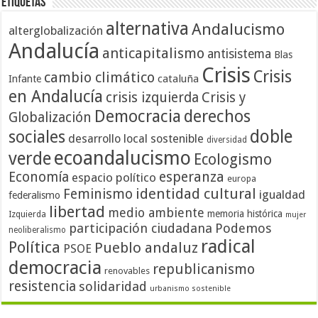
Etiquetas
alternativa
Andalucismo
alterglobalización
Andalucía
anticapitalismo
antisistema
Blas
Crisis
Crisis
cambio climático
cataluña
Infante
en Andalucía
crisis izquierda
Crisis y
Democracia
derechos
Globalización
doble
sociales
desarrollo local sostenible
diversidad
ecoandalucismo
verde
Ecologismo
Economía
esperanza
espacio político
europa
identidad cultural
Feminismo
igualdad
federalismo
libertad
medio ambiente
memoria histórica
Izquierda
mujer
participación ciudadana
Podemos
neoliberalismo
radical
Política
Pueblo andaluz
PSOE
democracia
republicanismo
renovables
resistencia
solidaridad
urbanismo sostenible