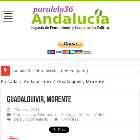
La masificación turística (tercera parte)
Portada
/
Andalucismo
/
Guadalquivir, Morente
Guadalquivir, Morente
17 marzo 2011
Andalucismo
,
Democracia
,
Ecología
,
General
,
Video
Deja un comentario
174 Vistas