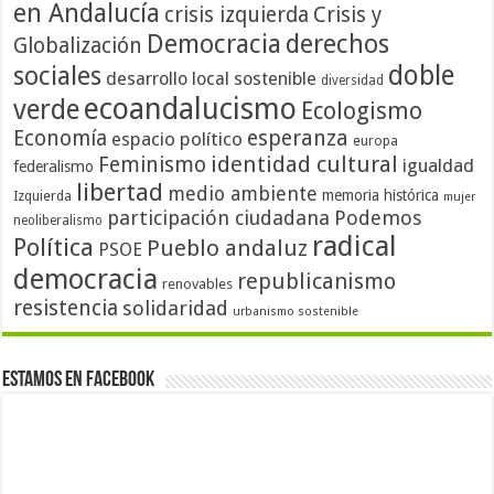
en Andalucía
crisis izquierda
Crisis y
Democracia
derechos
Globalización
doble
sociales
desarrollo local sostenible
diversidad
ecoandalucismo
verde
Ecologismo
Economía
esperanza
espacio político
europa
identidad cultural
Feminismo
igualdad
federalismo
libertad
medio ambiente
memoria histórica
Izquierda
mujer
participación ciudadana
Podemos
neoliberalismo
radical
Política
Pueblo andaluz
PSOE
democracia
republicanismo
renovables
resistencia
solidaridad
urbanismo sostenible
Estamos en Facebook