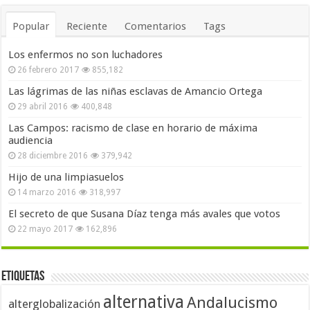
Popular
Reciente
Comentarios
Tags
Los enfermos no son luchadores
26 febrero 2017
855,182
Las lágrimas de las niñas esclavas de Amancio Ortega
29 abril 2016
400,848
Las Campos: racismo de clase en horario de máxima
audiencia
28 diciembre 2016
379,942
Hijo de una limpiasuelos
14 marzo 2016
318,997
El secreto de que Susana Díaz tenga más avales que votos
22 mayo 2017
162,896
Etiquetas
alternativa
Andalucismo
alterglobalización