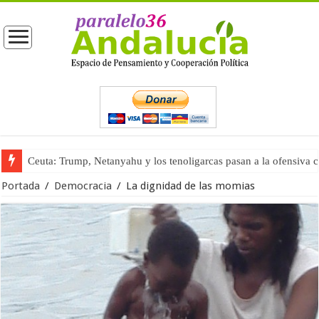
Ceuta: Trump, Netanyahu y los tenoligarcas pasan a la ofensiva 
La masificación turística (tercera parte)
Portada
/
Democracia
/
La dignidad de las momias