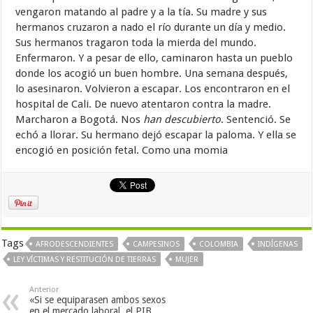
vengaron matando al padre y a la tía. Su madre y sus
hermanos cruzaron a nado el río durante un día y medio.
Sus hermanos tragaron toda la mierda del mundo.
Enfermaron. Y a pesar de ello, caminaron hasta un pueblo
donde los acogió un buen hombre. Una semana después,
lo asesinaron. Volvieron a escapar. Los encontraron en el
hospital de Cali. De nuevo atentaron contra la madre.
Marcharon a Bogotá. Nos
han descubierto
. Sentenció. Se
echó a llorar. Su hermano dejó escapar la paloma. Y ella se
encogió en posición fetal. Como una momia
Tags
AFRODESCENDIENTES
CAMPESINOS
COLOMBIA
INDÍGENAS
LEY VÍCTIMAS Y RESTITUCIÓN DE TIERRAS
MUJER
Anterior
«Si se equiparasen ambos sexos
en el mercado laboral, el PIB