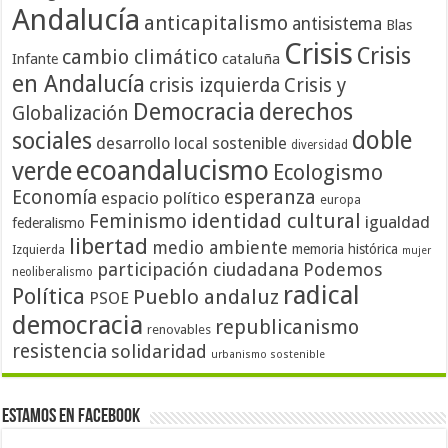
Andalucía
anticapitalismo
antisistema
Blas
Crisis
Crisis
cambio climático
cataluña
Infante
en Andalucía
crisis izquierda
Crisis y
Democracia
derechos
Globalización
doble
sociales
desarrollo local sostenible
diversidad
ecoandalucismo
verde
Ecologismo
Economía
esperanza
espacio político
europa
identidad cultural
Feminismo
igualdad
federalismo
libertad
medio ambiente
memoria histórica
Izquierda
mujer
participación ciudadana
Podemos
neoliberalismo
radical
Política
Pueblo andaluz
PSOE
democracia
republicanismo
renovables
resistencia
solidaridad
urbanismo sostenible
Estamos en Facebook