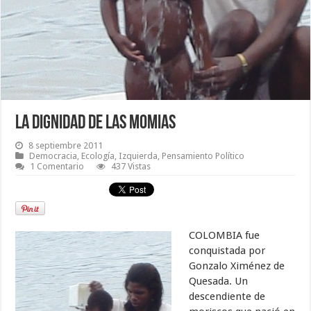
La dignidad de las momias
8 septiembre 2011
Democracia
,
Ecología
,
Izquierda
,
Pensamiento Político
1 Comentario
437 Vistas
COLOMBIA fue
conquistada por
Gonzalo Ximénez de
Quesada. Un
descendiente de