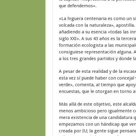
que defendemos».
«La higuera centenaria es como un s
volcada con la naturaleza», apostilla
añadiendo a su esencia «todas las inn
siglo XXI». A sus 43 años es la tercer
formación ecologista a las municipale
consiguiese representación alguna. 
a los tres grandes partidos y donde l
A pesar de esta realidad y de la esca
esta vez sí puede haber con conceja
verde», comenta, al tiempo que apoya
encuestas, que le otorgan en torno al
Más allá de este objetivo, este alcald
menos ambicioso pero igualmente c
mera existencia de una candidatura 
empezamos con un hándicap que veni
creada por IU; la gente sigue pensan