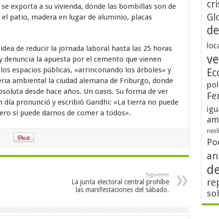
cri
 se exporta a su vivienda, donde las bombillas son de
Gl
 el patio, madera en lugar de aluminio, placas
de
loc
dea de reducir la jornada laboral hasta las 25 horas
ve
 denuncia la apuesta por el cemento que vienen
los espacios públicas, «arrinconando los árboles» y
Ec
ia ambiental la ciudad alemana de Friburgo, donde
pol
soluta desde hace años. Un oasis. Su forma de ver
Fe
n día pronunció y escribió Gandhi: «La tierra no puede
igu
pero sí puede darnos de comer a todos».
am
neol
Po
an
d
Siguiente
re
La junta electoral central prohíbe
las manifestaciones del sábado.
so