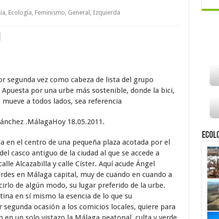
ia
,
Ecología
,
Feminismo
,
General
,
Izquierda
r segunda vez como cabeza de lista del grupo
· Apuesta por una urbe más sostenible, donde la bici,
e mueve a todos lados, sea referencia
Sánchez .MálagaHoy 18.05.2011.
Ecol
ia en el centro de una pequeña plaza acotada por el
el casco antiguo de la ciudad al que se accede a
alle Alcazabilla y calle Císter. Aquí acude Ángel
erdes en Málaga capital, muy de cuando en cuando a
irlo de algún modo, su lugar preferido de la urbe.
tina en sí mismo la esencia de lo que su
r segunda ocasión a los comicios locales, quiere para
n en un solo vistazo la Málaga peatonal, culta y verde