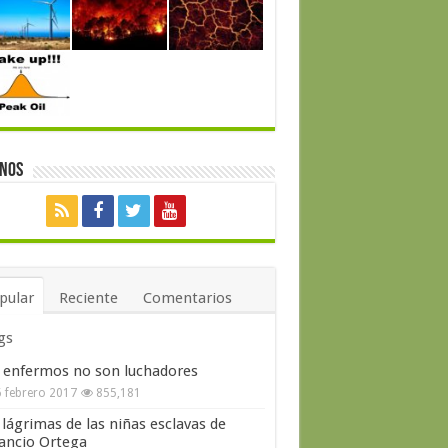
enos
pular
Reciente
Comentarios
gs
 enfermos no son luchadores
 febrero 2017
855,181
 lágrimas de las niñas esclavas de
ncio Ortega