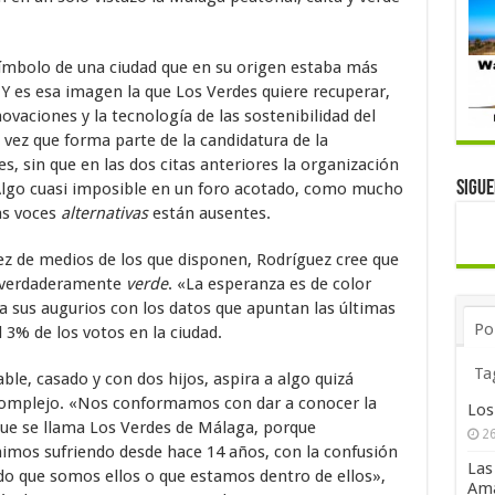
ímbolo de una ciudad que en su origen estaba más
. Y es esa imagen la que Los Verdes quiere recuperar,
ovaciones y la tecnología de las sostenibilidad del
a vez que forma parte de la candidatura de la
s, sin que en las dos citas anteriores la organización
Sigu
Algo cuasi imposible en un foro acotado, como mucho
as voces
alternativas
están ausentes.
sez de medios de los que disponen, Rodríguez cree que
l verdaderamente
verde
. «La esperanza es de color
 sus augurios con los datos que apuntan las últimas
Po
 3% de los votos en la ciudad.
Ta
able, casado y con dos hijos, aspira a algo quizá
omplejo. «Nos conformamos con dar a conocer la
Los
que se llama Los Verdes de Málaga, porque
26
mos sufriendo desde hace 14 años, con la confusión
Las
do que somos ellos o que estamos dentro de ellos»,
Ama