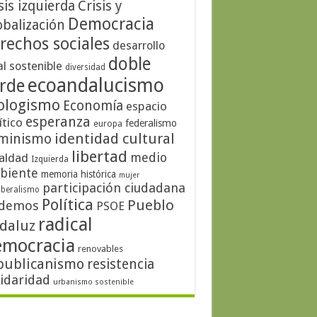
sis izquierda
Crisis y
Democracia
obalización
rechos sociales
desarrollo
doble
al sostenible
diversidad
ecoandalucismo
rde
ologismo
Economía
espacio
esperanza
ítico
federalismo
europa
identidad cultural
minismo
libertad
medio
aldad
Izquierda
biente
memoria histórica
mujer
participación ciudadana
iberalismo
Política
Pueblo
demos
PSOE
radical
daluz
emocracia
renovables
publicanismo
resistencia
lidaridad
urbanismo sostenible