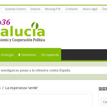
?
Quienes Somos
Enlaces
Moving P36
Contacto
Aviso Legal
Úne
Ecología
Feminismo
Izquierda
tenoligarcas pasan a la ofensiva contra España
a
/
La esperanza ‘verde’
Suscr