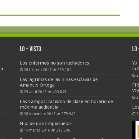
Lo + Visto
Lo
Los enfermos no son luchadores
Yo 
ta
la 
26 febrero 2017
855,181
2
Las lágrimas de las niñas esclavas de
Amancio Ortega
FI
VI
29 abril 2016
400,848
2
Las Campos: racismo de clase en horario de
máxima audiencia
Lo
28 diciembre 2016
379,942
2
Hijo de una limpiasuelos
14 marzo 2016
318,996