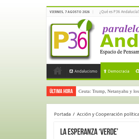
¿Qué es P36 Andalucía
VIERNES, 7 AGOSTO 2026
Andalucismo
Democracia
Última hora
Ceuta: Trump, Netanyahu y los 
Portada
/
Acción y Cooperación polític
La esperanza ‘verde’