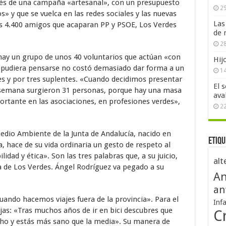
ravés de una campaña «artesanal», con un presupuesto
29
os» y que se vuelca en las redes sociales y las nuevas
Las
os 4.400 amigos que acaparan PP y PSOE, Los Verdes
de 
28
 hay un grupo de unos 40 voluntarios que actúan «con
Hij
e pudiera pensarse no costó demasiado dar forma a un
1
s y por tres suplentes. «Cuando decidimos presentar
El 
 semana surgieron 31 personas, porque hay una masa
ava
ortante en las asociaciones, en profesiones verdes»,
2
Medio Ambiente de la Junta de Andalucía, nacido en
Etiqu
, hace de su vida ordinaria un gesto de respeto al
dad y ética». Son las tres palabras que, a su juicio,
alt
a de Los Verdes. Ángel Rodríguez va pegado a su
An
an
ando hacemos viajes fuera de la provincia». Para el
Inf
ajas: «Tras muchos años de ir en bici descubres que
Cr
ucho y estás más sano que la media». Su manera de