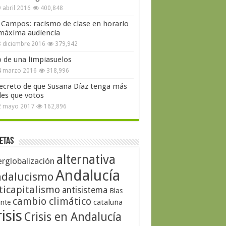
 abril 2016
400,848
 Campos: racismo de clase en horario
máxima audiencia
 diciembre 2016
379,942
o de una limpiasuelos
4 marzo 2016
318,996
secreto de que Susana Díaz tenga más
les que votos
2 mayo 2017
162,896
etas
alternativa
erglobalización
Andalucía
dalucismo
ticapitalismo
antisistema
Blas
cambio climático
cataluña
ante
isis
Crisis en Andalucía