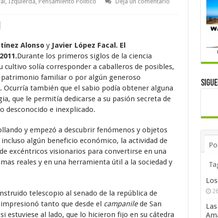
al
,
Izquierda
,
Pensamiento Político
Deja un comentario
tínez Alonso
y
Javier López Facal. El
2011.
Durante los primeros siglos de la ciencia
 cultivo solía corresponder a caballeros de posibles,
 patrimonio familiar o por algún generoso
Sigu
 Ocurría también que el sabio podía obtener alguna
gia, que le permitía dedicarse a su pasión secreta de
lo desconocido e inexplicado.
rollando y empezó a descubrir fenómenos y objetos
 incluso algún beneficio económico, la actividad de
Po
de excéntricos visionarios para convertirse en una
mas reales y en una herramienta útil a la sociedad y
Ta
Los
26
struido telescopio al senado de la república de
s impresionó tanto que desde el
campanile
de San
Las
estuviese al lado, que lo hicieron fijo en su cátedra
Ama