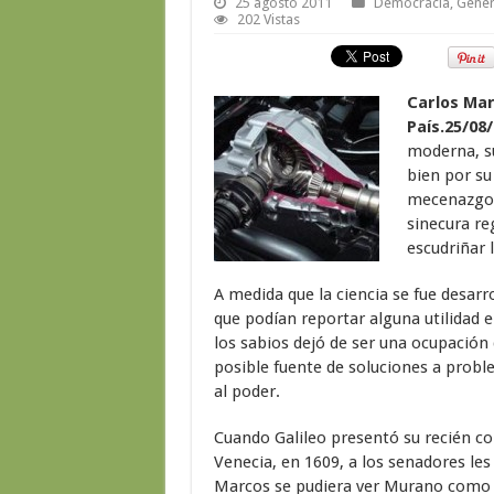
25 agosto 2011
Democracia
,
Gener
202 Vistas
Carlos Mar
País.25/08/
moderna, su
bien por su
mecenazgo.
sinecura re
escudriñar 
A medida que la ciencia se fue desar
que podían reportar alguna utilidad e
los sabios dejó de ser una ocupación 
posible fuente de soluciones a proble
al poder.
Cuando Galileo presentó su recién con
Venecia, en 1609, a los senadores le
Marcos se pudiera ver Murano como si 