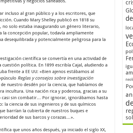
ompetitivas y negocios saneados.
cri
Gl
ar incluso al gran público y a los escritores, que
de
ficción. Cuando Mary Shelley publicó en 1818 su
,
no solo estaba inaugurando un género literario,
loc
a la concepción popular, todavía ampliamente
ve
na desequilibrada y potencialmente peligrosa para la
Ec
pol
Fe
vestigación científica se convertía en una actividad de
a cuestión política. En 1899 escribía Cajal, aludiendo a
igu
Cuba frente a EE UU: «Bien ajenos estábamos al
am
 opúsculo
Reglas y consejos sobre investigación
neol
 nuestro desdén por la ciencia, que habíamos de
Po
a incultura. Una nación rica y poderosa, gracias a su
an
do casi sin combatir… Por ignorar, ignorábamos hasta
d
o: la ciencia de sus ingenieros y de sus químicos
re
ue barrían la cubierta de nuestros buques e
so
perioridad de sus barcos y corazas…».
ntífica que unos años después, ya iniciado el siglo XX,