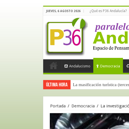
¿Qué es P36 Andalucía?
JUEVES, 6 AGOSTO 2026
Andalucismo
Democracia
Última hora
La masificación turística (terce
Portada
/
Democracia
/
La investigaci