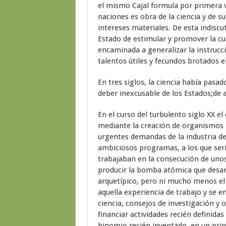
el mismo Cajal formula por primera v
naciones es obra de la ciencia y de su
intereses materiales. De esta indiscu
Estado de estimular y promover la cu
encaminada a generalizar la instrucc
talentos útiles y fecundos brotados en
En tres siglos, la ciencia había pasa
deber inexcusable de los Estados;de a
En el curso del turbulento siglo XX el 
mediante la creación de organismos p
urgentes demandas de la industria de
ambiciosos programas, a los que serí
trabajaban en la consecución de unos
producir la bomba atómica que desar
arquetípico, pero ni mucho menos el 
aquella experiencia de trabajo y se 
ciencia, consejos de investigación y
financiar actividades recién definida
binomio recién inventado, en un prin