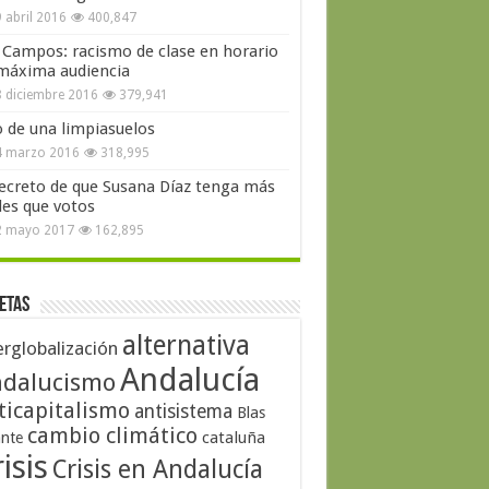
 abril 2016
400,847
 Campos: racismo de clase en horario
máxima audiencia
 diciembre 2016
379,941
o de una limpiasuelos
4 marzo 2016
318,995
secreto de que Susana Díaz tenga más
les que votos
2 mayo 2017
162,895
etas
alternativa
erglobalización
Andalucía
dalucismo
ticapitalismo
antisistema
Blas
cambio climático
cataluña
ante
isis
Crisis en Andalucía