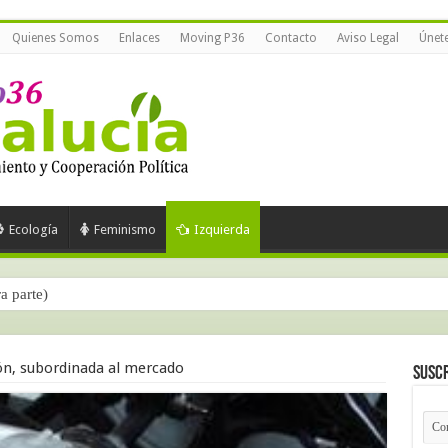
Quienes Somos
Enlaces
Moving P36
Contacto
Aviso Legal
Únet
Ecología
Feminismo
Izquierda
ra parte)
ón, subordinada al mercado
Suscr