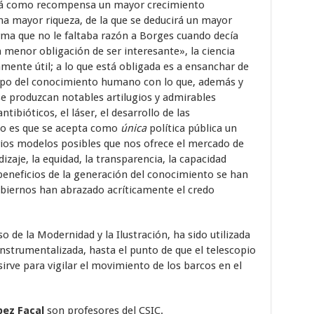
rá como recompensa un mayor crecimiento
na mayor riqueza, de la que se deducirá un mayor
rma que no le faltaba razón a Borges cuando decía
a menor obligación de ser interesante», la ciencia
ente útil; a lo que está obligada es a ensanchar de
mpo del conocimiento humano con lo que, además y
se produzcan notables artilugios y admirables
tibióticos, el láser, el desarrollo de las
so es que se acepta como
única
política pública un
rios modelos posibles que nos ofrece el mercado de
dizaje, la equidad, la transparencia, la capacidad
s beneficios de la generación del conocimiento se han
obiernos han abrazado acríticamente el credo
o de la Modernidad y la Ilustración, ha sido utilizada
strumentalizada, hasta el punto de que el telescopio
 sirve para vigilar el movimiento de los barcos en el
pez Facal
son profesores del CSIC.