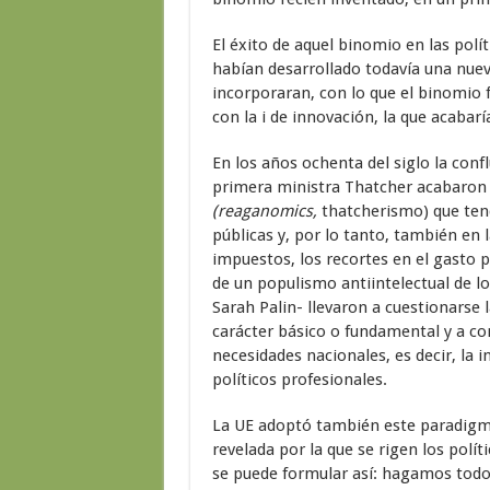
El éxito de aquel binomio en las polí
habían desarrollado todavía una nueva
incorporaran, con lo que el binomio f
con la i de innovación, la que acabarí
En los años ochenta del siglo la confl
primera ministra Thatcher acabaron
(reaganomics,
thatcherismo) que tend
públicas y, por lo tanto, también en l
impuestos, los recortes en el gasto p
de un populismo antiintelectual de l
Sarah Palin- llevaron a cuestionarse l
carácter básico o fundamental y a con
necesidades nacionales, es decir, la 
políticos profesionales.
La UE adoptó también este paradigma
revelada por la que se rigen los políti
se puede formular así: hagamos todos 