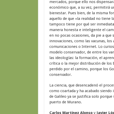
mercados, porque ello nos dispensa
económico que, a su vez, permitirá u
bienestar. Pues bien, de la misma fo
aquello de que «la realidad no tiene l
tampoco tiene por qué ser inmediatam
manera honesta e inteligente el ca
en no pocas ocasiones, da pie a que 
innovaciones, como las vacunas, los an
comunicaciones o Internet. Lo curio
modelo conservador, de entre los va
las ideologías: la formación, el apren
crítica o la mejor distribución de lo
perdido por el camino, porque los G
conservador.
La ciencia, que desencadenó el proces
como coartada y ha acabado siendo in
de Galileo ya se justifica solo porque
puerto de Murano.
Carlos Martínez Alonso
y
Javier Ló