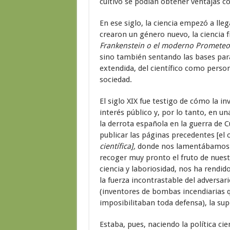
cultivo se podían obtener ventajas c
En ese siglo, la ciencia empezó a lleg
crearon un género nuevo, la ciencia 
Frankenstein o el moderno Prometeo
sino también sentando las bases par
extendida, del científico como perso
sociedad.
El siglo XIX fue testigo de cómo la in
interés público y, por lo tanto, en un
la derrota española en la guerra de 
publicar las páginas precedentes [el
científica],
donde nos lamentábamos de
recoger muy pronto el fruto de nuestr
ciencia y laboriosidad, nos ha rendi
la fuerza incontrastable del adversari
(inventores de bombas incendiarias q
imposibilitaban toda defensa), la su
Estaba, pues, naciendo la política cie