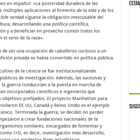
ez en español: «La posteridad duradera de las
Esta
s múltiples aplicaciones al fomento de la vida y de los
tible verdad síguese la obligación inexcusable del
ltura, desarrollando una
política científica,
ión y a beneficiar en provecho común todos los
 el seno de la raza».
do de ser una ocupación de caballeros curiosos a un
fición privada se había convertido en política pública.
cultivo de la ciencia se fue institucionalizando
úblicos de investigación. Además, las sucesivas y
 la guerra conducirían a la puesta en marcha de
an incorporados científicos e ingenieros que
 objetivos prefijados. El proyecto Manhattan para
rollaron EE UU, Canadá y Reino Unido es el ejemplo
Suscr
único. Terminada la guerra, se decidió no perder
empezaron a crear fundaciones nacionales de la
 organismos similares, encargados de fomentar y
s como I+D, es decir, investigación más desarrollo,
cipio con modestos fines estadísticos.