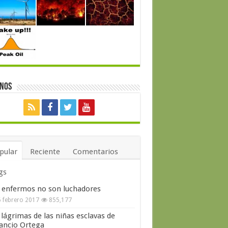
enos
pular
Reciente
Comentarios
gs
 enfermos no son luchadores
 febrero 2017
855,177
 lágrimas de las niñas esclavas de
ncio Ortega