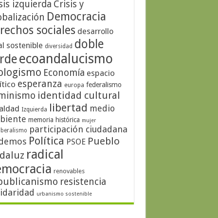
sis izquierda
Crisis y
Democracia
obalización
rechos sociales
desarrollo
doble
al sostenible
diversidad
ecoandalucismo
rde
ologismo
Economía
espacio
esperanza
ítico
federalismo
europa
identidad cultural
minismo
libertad
medio
aldad
Izquierda
biente
memoria histórica
mujer
participación ciudadana
iberalismo
Política
Pueblo
demos
PSOE
radical
daluz
emocracia
renovables
publicanismo
resistencia
lidaridad
urbanismo sostenible