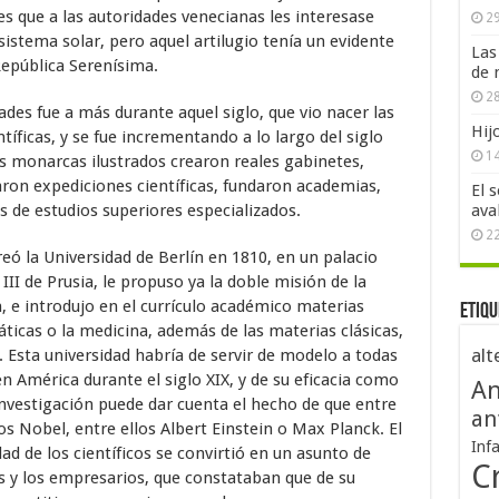
es que a las autoridades venecianas les interesase
29
sistema solar, pero aquel artilugio tenía un evidente
Las
 República Serenísima.
de 
28
ades fue a más durante aquel siglo, que vio nacer las
Hij
íficas, y se fue incrementando a lo largo del siglo
1
s monarcas ilustrados crearon reales gabinetes,
aron expediciones científicas, fundaron academias,
El 
 de estudios superiores especializados.
ava
2
ó la Universidad de Berlín en 1810, en un palacio
III de Prusia, le propuso ya la doble misión de la
, e introdujo en el currículo académico materias
Etiqu
áticas o la medicina, además de las materias clásicas,
alt
. Esta universidad habría de servir de modelo a todas
en América durante el siglo XIX, y de su eficacia como
An
investigación puede dar cuenta el hecho de que entre
an
 Nobel, entre ellos Albert Einstein o Max Planck. El
Inf
dad de los científicos se convirtió en un asunto de
Cr
s y los empresarios, que constataban que de su