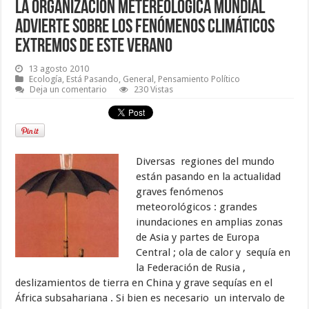
La Organización Metereológica Mundial
advierte sobre los fenómenos climáticos
extremos de este verano
13 agosto 2010
Ecología
,
Está Pasando
,
General
,
Pensamiento Político
Deja un comentario
230 Vistas
Diversas regiones del mundo
están pasando en la actualidad
graves fenómenos
meteorológicos : grandes
inundaciones en amplias zonas
de Asia y partes de Europa
Central ; ola de calor y sequía en
la Federación de Rusia ,
deslizamientos de tierra en China y grave sequías en el
África subsahariana . Si bien es necesario un intervalo de