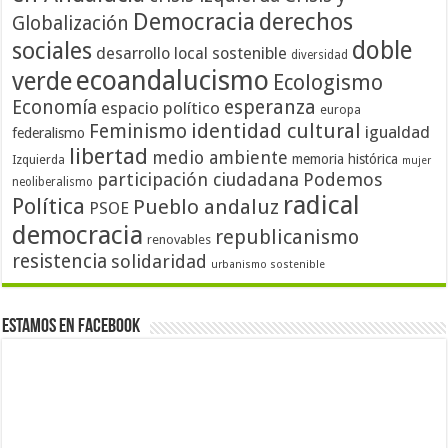
Democracia
derechos
Globalización
doble
sociales
desarrollo local sostenible
diversidad
ecoandalucismo
verde
Ecologismo
Economía
esperanza
espacio político
europa
identidad cultural
Feminismo
igualdad
federalismo
libertad
medio ambiente
memoria histórica
Izquierda
mujer
participación ciudadana
Podemos
neoliberalismo
radical
Política
Pueblo andaluz
PSOE
democracia
republicanismo
renovables
resistencia
solidaridad
urbanismo sostenible
Estamos en Facebook