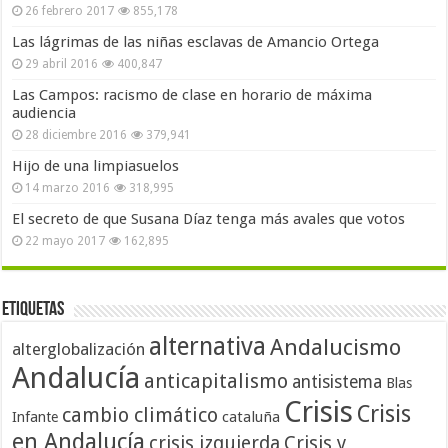
26 febrero 2017
855,178
Las lágrimas de las niñas esclavas de Amancio Ortega
29 abril 2016
400,847
Las Campos: racismo de clase en horario de máxima
audiencia
28 diciembre 2016
379,941
Hijo de una limpiasuelos
14 marzo 2016
318,995
El secreto de que Susana Díaz tenga más avales que votos
22 mayo 2017
162,895
Etiquetas
alternativa
Andalucismo
alterglobalización
Andalucía
anticapitalismo
antisistema
Blas
Crisis
Crisis
cambio climático
cataluña
Infante
en Andalucía
crisis izquierda
Crisis y