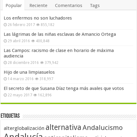
Popular
Reciente
Comentarios
Tags
Los enfermos no son luchadores
26 febrero 2017
855,182
Las lágrimas de las niñas esclavas de Amancio Ortega
29 abril 2016
400,848
Las Campos: racismo de clase en horario de máxima
audiencia
28 diciembre 2016
379,942
Hijo de una limpiasuelos
14 marzo 2016
318,997
El secreto de que Susana Díaz tenga más avales que votos
22 mayo 2017
162,896
Etiquetas
alternativa
Andalucismo
alterglobalización