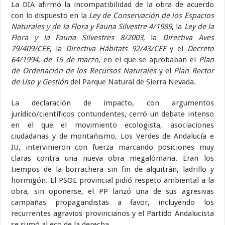
La DIA afirmó la incompatibilidad de la obra de acuerdo
con lo dispuesto en la
Ley de Conservación de los Espacios
Naturales y de la Flora y Fauna Silvestre 4/1989
, la
Ley de la
Flora y la Fauna Silvestres 8/2003
, la
Directiva Aves
79/409/CEE
, la
Directiva Hábitats 92/43/CEE
y el
Decreto
64/1994, de 15 de marzo
, en el que se aprobaban el
Plan
de Ordenación de los Recursos Naturales
y el
Plan Rector
de Uso y Gestión
del Parque Natural de Sierra Nevada.
La declaración de impacto, con argumentos
jurídico/científicos contundentes, cerró un debate intenso
en el que el movimiento ecologista, asociaciones
ciudadanas y de montañismo, Los Verdes de Andalucía e
IU, intervinieron con fuerza marcando posiciones muy
claras contra una nueva obra megalómana. Eran los
tiempos de la borrachera sin fin de alquitrán, ladrillo y
hormigón. El PSOE provincial pidió respeto ambiental a la
obra, sin oponerse, el PP lanzó una de sus agresivas
campañas propagandistas a favor, incluyendo los
recurrentes agravios provincianos y el Partido Andalucista
se sumó al eco de la derecha.