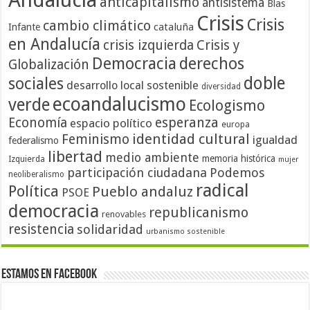
Andalucía
anticapitalismo
antisistema
Blas
Crisis
Crisis
cambio climático
cataluña
Infante
en Andalucía
crisis izquierda
Crisis y
Democracia
derechos
Globalización
doble
sociales
desarrollo local sostenible
diversidad
ecoandalucismo
verde
Ecologismo
Economía
esperanza
espacio político
europa
identidad cultural
Feminismo
igualdad
federalismo
libertad
medio ambiente
memoria histórica
Izquierda
mujer
participación ciudadana
Podemos
neoliberalismo
radical
Política
Pueblo andaluz
PSOE
democracia
republicanismo
renovables
resistencia
solidaridad
urbanismo sostenible
Estamos en Facebook