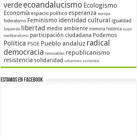
ecoandalucismo
verde
Ecologismo
Economía
esperanza
espacio político
europa
identidad cultural
Feminismo
igualdad
federalismo
libertad
medio ambiente
memoria histórica
Izquierda
mujer
participación ciudadana
Podemos
neoliberalismo
radical
Política
Pueblo andaluz
PSOE
democracia
republicanismo
renovables
resistencia
solidaridad
urbanismo sostenible
Estamos en Facebook