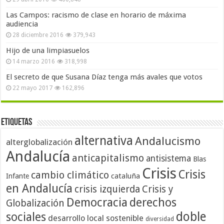
Las Campos: racismo de clase en horario de máxima
audiencia
28 diciembre 2016
379,943
Hijo de una limpiasuelos
14 marzo 2016
318,998
El secreto de que Susana Díaz tenga más avales que votos
22 mayo 2017
162,896
Etiquetas
alternativa
Andalucismo
alterglobalización
Andalucía
anticapitalismo
antisistema
Blas
Crisis
Crisis
cambio climático
cataluña
Infante
en Andalucía
crisis izquierda
Crisis y
Democracia
derechos
Globalización
doble
sociales
desarrollo local sostenible
diversidad