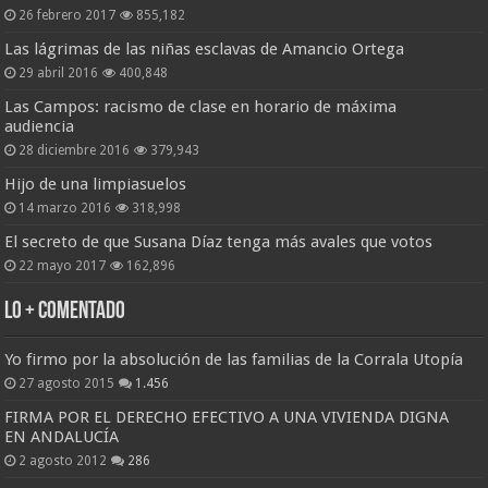
26 febrero 2017
855,182
Las lágrimas de las niñas esclavas de Amancio Ortega
29 abril 2016
400,848
Las Campos: racismo de clase en horario de máxima
audiencia
28 diciembre 2016
379,943
Hijo de una limpiasuelos
14 marzo 2016
318,998
El secreto de que Susana Díaz tenga más avales que votos
22 mayo 2017
162,896
Lo + Comentado
Yo firmo por la absolución de las familias de la Corrala Utopía
27 agosto 2015
1.456
FIRMA POR EL DERECHO EFECTIVO A UNA VIVIENDA DIGNA
EN ANDALUCÍA
2 agosto 2012
286