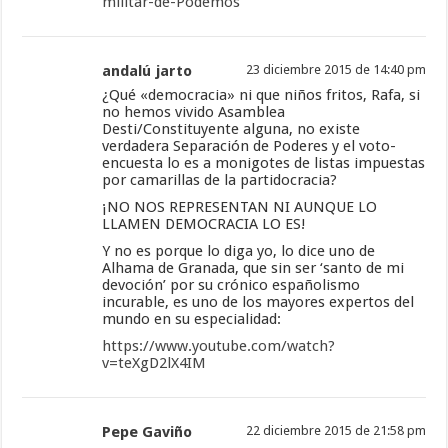
militar-de-Podemos
andalú jarto
23 diciembre 2015 de 14:40 pm
¿Qué «democracia» ni que niños fritos, Rafa, si
no hemos vivido Asamblea
Desti/Constituyente alguna, no existe
verdadera Separación de Poderes y el voto-
encuesta lo es a monigotes de listas impuestas
por camarillas de la partidocracia?
¡NO NOS REPRESENTAN NI AUNQUE LO
LLAMEN DEMOCRACIA LO ES!
Y no es porque lo diga yo, lo dice uno de
Alhama de Granada, que sin ser ‘santo de mi
devoción’ por su crónico españolismo
incurable, es uno de los mayores expertos del
mundo en su especialidad:
https://www.youtube.com/watch?
v=teXgD2lX4IM
Pepe Gaviño
22 diciembre 2015 de 21:58 pm