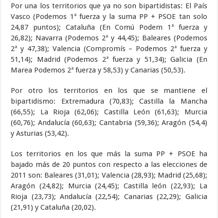
Por una los territorios que ya no son bipartidistas: El País
Vasco (Podemos 1ª fuerza y la suma PP + PSOE tan solo
24,87 puntos); Cataluña (En Comú Podem 1ª fuerza y
26,82); Navarra (Podemos 2ª y 44,45); Baleares (Podemos
2ª y 47,38); Valencia (Compromís – Podemos 2ª fuerza y
51,14); Madrid (Podemos 2ª fuerza y 51,34); Galicia (En
Marea Podemos 2ª fuerza y 58,53) y Canarias (50,53).
Por otro los territorios en los que se mantiene el
bipartidismo: Extremadura (70,83); Castilla la Mancha
(66,55); La Rioja (62,06); Castilla León (61,63); Murcia
(60,76); Andalucía (60,63); Cantabria (59,36); Aragón (54,4)
y Asturias (53,42).
Los territorios en los que más la suma PP + PSOE ha
bajado más de 20 puntos con respecto a las elecciones de
2011 son: Baleares (31,01); Valencia (28,93); Madrid (25,68);
Aragón (24,82); Murcia (24,45); Castilla león (22,93); La
Rioja (23,73); Andalucía (22,54); Canarias (22,29); Galicia
(21,91) y Cataluña (20,02).