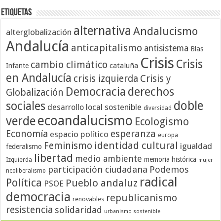
Etiquetas
alternativa
Andalucismo
alterglobalización
Andalucía
anticapitalismo
antisistema
Blas
Crisis
Crisis
cambio climático
cataluña
Infante
en Andalucía
crisis izquierda
Crisis y
Democracia
derechos
Globalización
doble
sociales
desarrollo local sostenible
diversidad
ecoandalucismo
verde
Ecologismo
Economía
esperanza
espacio político
europa
identidad cultural
Feminismo
igualdad
federalismo
libertad
medio ambiente
memoria histórica
Izquierda
mujer
participación ciudadana
Podemos
neoliberalismo
radical
Política
Pueblo andaluz
PSOE
democracia
republicanismo
renovables
resistencia
solidaridad
urbanismo sostenible