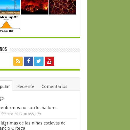
enos
pular
Reciente
Comentarios
gs
 enfermos no son luchadores
 febrero 2017
855,179
 lágrimas de las niñas esclavas de
ncio Ortega