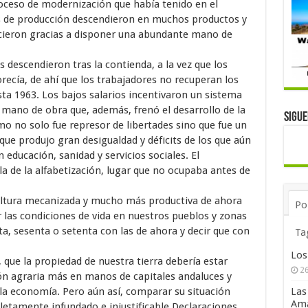
roceso de modernización que había tenido en el
les de producción descendieron en muchos productos y
icieron gracias a disponer una abundante mano de
s descendieron tras la contienda, a la vez que los
recía, de ahí que los trabajadores no recuperan los
asta 1963. Los bajos salarios incentivaron un sistema
mano de obra que, además, frenó el desarrollo de la
Sigu
o no solo fue represor de libertades sino que fue un
 que produjo gran desigualdad y déficits de los que aún
educación, sanidad y servicios sociales. El
a de la alfabetización, lugar que no ocupaba antes de
ltura mecanizada y mucho más productiva de ahora
Po
 las condiciones de vida en nuestros pueblos y zonas
ta, sesenta o setenta con las de ahora y decir que con
Ta
Los
 que la propiedad de nuestra tierra debería estar
26
ón agraria más en manos de capitales andaluces y
la economía. Pero aún así, comparar su situación
Las
Ama
letamente infundado e injustificable.Declaraciones