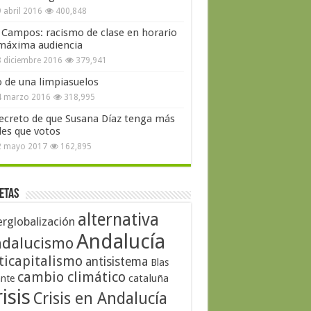
 abril 2016
400,848
 Campos: racismo de clase en horario
máxima audiencia
 diciembre 2016
379,941
o de una limpiasuelos
4 marzo 2016
318,995
secreto de que Susana Díaz tenga más
les que votos
2 mayo 2017
162,895
etas
alternativa
erglobalización
Andalucía
dalucismo
ticapitalismo
antisistema
Blas
cambio climático
cataluña
ante
isis
Crisis en Andalucía