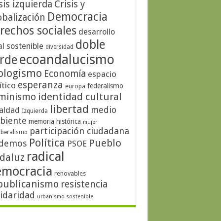
sis izquierda
Crisis y
Democracia
obalización
rechos sociales
desarrollo
doble
al sostenible
diversidad
ecoandalucismo
rde
ologismo
Economía
espacio
esperanza
ítico
federalismo
europa
identidad cultural
minismo
libertad
medio
aldad
Izquierda
biente
memoria histórica
mujer
participación ciudadana
iberalismo
Política
Pueblo
demos
PSOE
radical
daluz
emocracia
renovables
publicanismo
resistencia
lidaridad
urbanismo sostenible