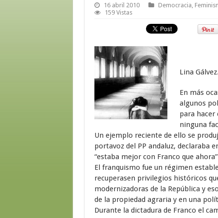
16 abril 2010
Democracia
,
Feminis
159 Vistas
Lina Gálvez
En más oca
algunos pol
para hacer 
ninguna fac
Un ejemplo reciente de ello se prod
portavoz del PP andaluz, declaraba e
“estaba mejor con Franco que ahora”
El franquismo fue un régimen estable
recuperasen privilegios históricos q
modernizadoras de la República y eso 
de la propiedad agraria y en una polít
Durante la dictadura de Franco el ca