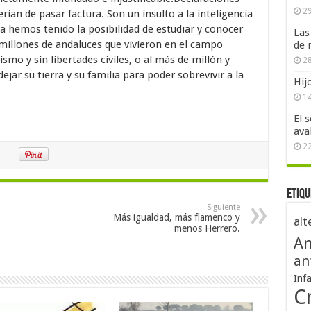
29
ían de pasar factura. Son un insulto a la inteligencia
a hemos tenido la posibilidad de estudiar y conocer
Las
s millones de andaluces que vivieron en el campo
de 
ismo y sin libertades civiles, o al más de millón y
28
jar su tierra y su familia para poder sobrevivir a la
Hij
1
El 
ava
2
Etiqu
Siguiente
Más igualdad, más flamenco y
alt
menos Herrero.
An
an
Inf
Cr