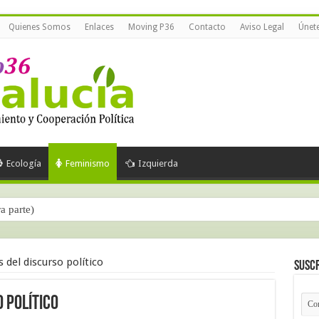
Quienes Somos
Enlaces
Moving P36
Contacto
Aviso Legal
Únet
Ecología
Feminismo
Izquierda
ra parte)
 del discurso político
Suscr
 político