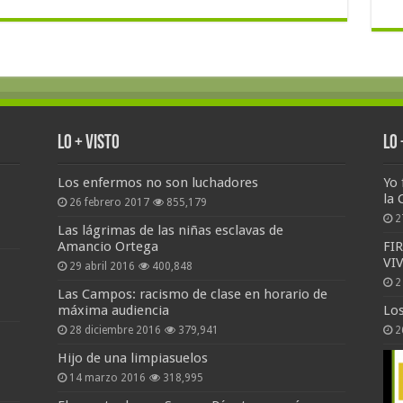
Lo + Visto
Lo
Los enfermos no son luchadores
Yo 
la 
26 febrero 2017
855,179
2
Las lágrimas de las niñas esclavas de
Amancio Ortega
FI
VI
29 abril 2016
400,848
2
Las Campos: racismo de clase en horario de
máxima audiencia
Lo
28 diciembre 2016
379,941
2
Hijo de una limpiasuelos
14 marzo 2016
318,995