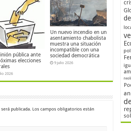
cri
Gl
de
loc
Un nuevo incendio en un
ve
asentamiento chabolista
Ec
muestra una situación
incompatible con una
pol
inión pública ante
sociedad democrática
Fe
róximas elecciones
9 julio 2026
igu
rales
am
ulio 2026
neol
Po
an
d
re
 será publicada.
Los campos obligatorios están
so