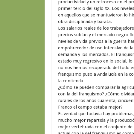
productividad y un retroceso en el p
primer tercio del siglo XX. Los nive
en aquellos que se mantuvieron lo h
obra disciplinada y barata.
Los salarios reales de los trabajadore
precios subían y el mercado negro flo
niveles de vida previos a la guerra h
empobrecedor de uso intensivo de la 
demanda y los mercados. El franquism
estado muy regresivo en lo social, lo
no nos hemos recuperado del todo en 
franquismo puso a Andalucía en la col
la contienda.
¿Cómo se pueden comparar la agricu
con la del franquismo? ¿Cómo olvidar
rurales de los años cuarenta, cincuen
Franco el campo estaba mejor?
Es verdad que todavía hay problemas,
mucho mejor repartida y la producci
mejor vertebrada con el conjunto de 
actual con la del franquismo es comp