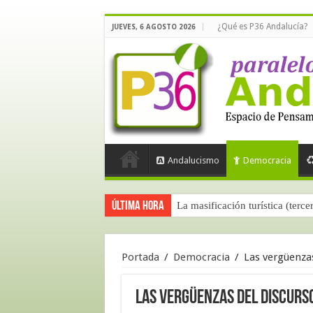
¿Qué es P36 Andalucía?
JUEVES, 6 AGOSTO 2026
Andalucismo
Democracia
Última hora
La masificación turística (terce
Portada
/
Democracia
/
Las vergüenzas
Las vergüenzas del discurso