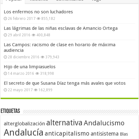
Los enfermos no son luchadores
26 febrero 2017
855,182
Las lágrimas de las niñas esclavas de Amancio Ortega
29 abril 2016
400,848
Las Campos: racismo de clase en horario de máxima
audiencia
28 diciembre 2016
379,943
Hijo de una limpiasuelos
14 marzo 2016
318,998
El secreto de que Susana Díaz tenga más avales que votos
22 mayo 2017
162,899
Etiquetas
alternativa
Andalucismo
alterglobalización
Andalucía
anticapitalismo
antisistema
Blas