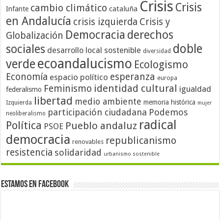
Crisis
Crisis
cambio climático
cataluña
Infante
en Andalucía
crisis izquierda
Crisis y
Democracia
derechos
Globalización
doble
sociales
desarrollo local sostenible
diversidad
ecoandalucismo
verde
Ecologismo
Economía
esperanza
espacio político
europa
identidad cultural
Feminismo
igualdad
federalismo
libertad
medio ambiente
memoria histórica
Izquierda
mujer
participación ciudadana
Podemos
neoliberalismo
radical
Política
Pueblo andaluz
PSOE
democracia
republicanismo
renovables
resistencia
solidaridad
urbanismo sostenible
Estamos en Facebook