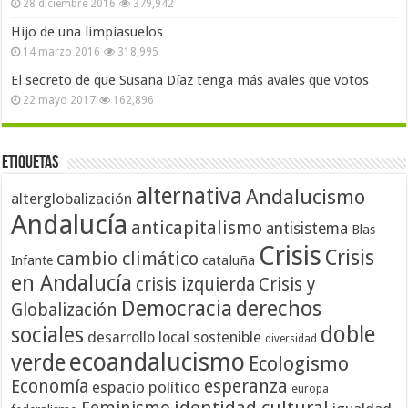
28 diciembre 2016
379,942
Hijo de una limpiasuelos
14 marzo 2016
318,995
El secreto de que Susana Díaz tenga más avales que votos
22 mayo 2017
162,896
Etiquetas
alternativa
Andalucismo
alterglobalización
Andalucía
anticapitalismo
antisistema
Blas
Crisis
Crisis
cambio climático
cataluña
Infante
en Andalucía
crisis izquierda
Crisis y
Democracia
derechos
Globalización
doble
sociales
desarrollo local sostenible
diversidad
ecoandalucismo
verde
Ecologismo
Economía
esperanza
espacio político
europa