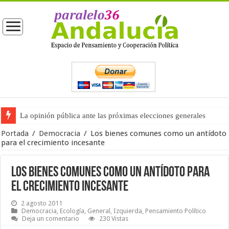
La opinión pública ante las próximas elecciones generales
La situación del turismo en España y en Andalucía (segunda part
Portada
/
Democracia
/
Los bienes comunes como un antídoto
para el crecimiento incesante
Los bienes comunes como un antídoto para
el crecimiento incesante
2 agosto 2011
Democracia
,
Ecología
,
General
,
Izquierda
,
Pensamiento Político
Deja un comentario
230 Vistas