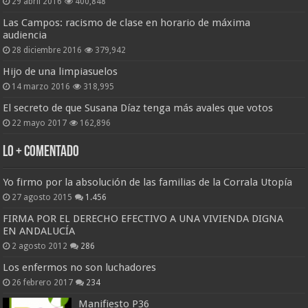
29 abril 2016
400,848
Las Campos: racismo de clase en horario de máxima
audiencia
28 diciembre 2016
379,942
Hijo de una limpiasuelos
14 marzo 2016
318,995
El secreto de que Susana Díaz tenga más avales que votos
22 mayo 2017
162,896
Lo + Comentado
Yo firmo por la absolución de las familias de la Corrala Utopía
27 agosto 2015
1.456
FIRMA POR EL DERECHO EFECTIVO A UNA VIVIENDA DIGNA
EN ANDALUCÍA
2 agosto 2012
286
Los enfermos no son luchadores
26 febrero 2017
234
Manifiesto P36