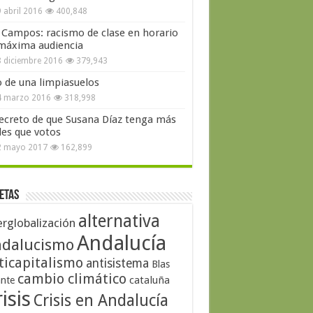
 abril 2016
400,848
 Campos: racismo de clase en horario
máxima audiencia
 diciembre 2016
379,943
o de una limpiasuelos
4 marzo 2016
318,998
secreto de que Susana Díaz tenga más
les que votos
2 mayo 2017
162,899
etas
alternativa
erglobalización
Andalucía
dalucismo
ticapitalismo
antisistema
Blas
cambio climático
cataluña
ante
isis
Crisis en Andalucía