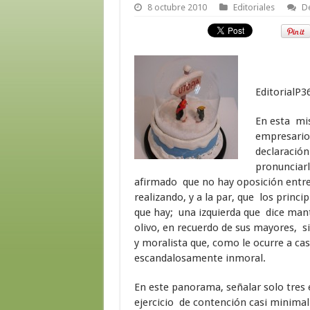
8 octubre 2010
Editoriales
De
EditorialP3
En esta mi
empresarios
declaración
pronunciarl
afirmado que no hay oposición entre 
realizando, y a la par, que los princi
que hay; una izquierda que dice man
olivo, en recuerdo de sus mayores, si
y moralista que, como le ocurre a c
escandalosamente inmoral.
En este panorama, señalar solo tres 
ejercicio de contención casi minimali