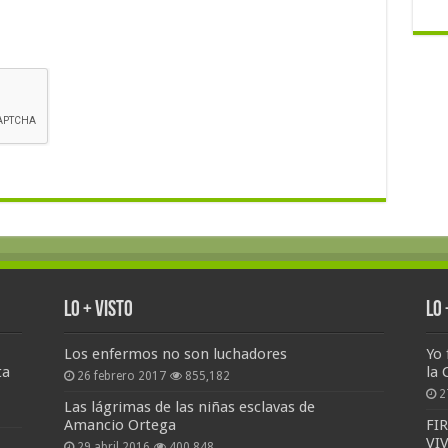
Lo + Visto
Lo
Los enfermos no son luchadores
Yo 
ta
la 
26 febrero 2017
855,182
2
Las lágrimas de las niñas esclavas de
Amancio Ortega
FI
VI
29 abril 2016
400,848