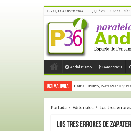
¿Qué es P36 Andalucía?
LUNES, 10 AGOSTO 2026
Andalucismo
Democracia
Última hora
Ceuta: Trump, Netanyahu y los 
Portada
/
Editoriales
/
Los tres errores
Los tres errores de Zapatero