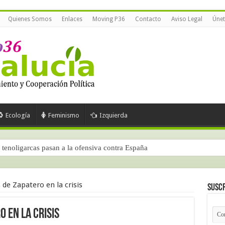
Quienes Somos
Enlaces
Moving P36
Contacto
Aviso Legal
Únet
Ecología
Feminismo
Izquierda
tenoligarcas pasan a la ofensiva contra España
 de Zapatero en la crisis
Suscr
 en la crisis