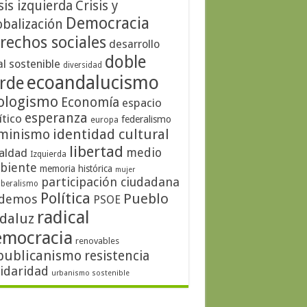
sis izquierda
Crisis y
Democracia
obalización
rechos sociales
desarrollo
doble
al sostenible
diversidad
ecoandalucismo
rde
ologismo
Economía
espacio
esperanza
ítico
federalismo
europa
identidad cultural
minismo
libertad
medio
aldad
Izquierda
biente
memoria histórica
mujer
participación ciudadana
iberalismo
Política
Pueblo
demos
PSOE
radical
daluz
emocracia
renovables
publicanismo
resistencia
lidaridad
urbanismo sostenible