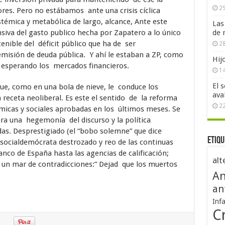
29
s. Pero no estábamos ante una crisis cíclica
stémica y metabólica de largo, alcance, Ante este
Las
nsiva del gasto publico hecha por Zapatero a lo único
de 
nible del déficit público que ha de ser
28
isión de deuda pública. Y ahí le estaban a ZP, como
Hij
 esperando los mercados financieros.
1
El 
que, como en una bola de nieve, le conduce los
ava
 receta neoliberal. Es este el sentido de la reforma
2
micas y sociales aprobadas en los últimos meses. Se
para una hegemonía del discurso y la política
idas. Desprestigiado (el “bobo solemne” que dice
Etiqu
to socialdemócrata destrozado y reo de las continuas
nco de España hasta las agencias de calificación;
alt
 un mar de contradicciones:” Dejad que los muertos
An
an
Inf
Cr