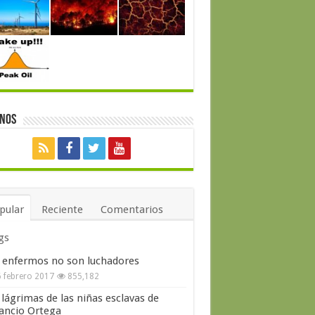
enos
pular
Reciente
Comentarios
gs
 enfermos no son luchadores
 febrero 2017
855,182
 lágrimas de las niñas esclavas de
ncio Ortega