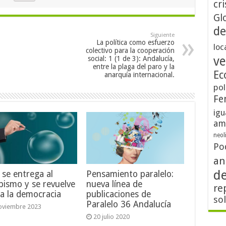
cri
Gl
de
Siguiente
La política como esfuerzo
loc
colectivo para la cooperación
ve
social: 1 (1 de 3): Andalucía,
entre la plaga del paro y la
Ec
anarquía internacional.
pol
Fe
igu
am
neol
Po
an
d
 se entrega al
Pensamiento paralelo:
ismo y se revuelve
nueva línea de
re
a la democracia
publicaciones de
so
Paralelo 36 Andalucía
oviembre 2023
20 julio 2020