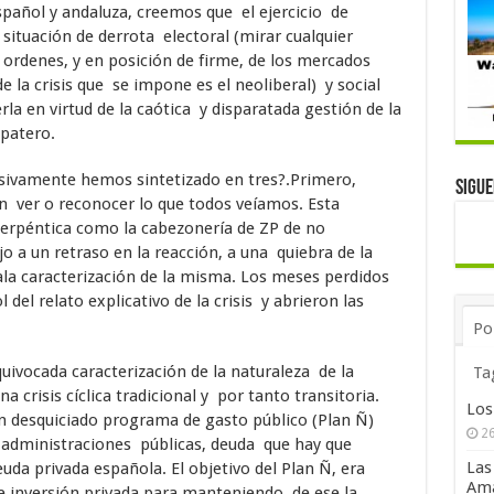
spañol y andaluza, creemos que el ejercicio de
 situación de derrota electoral (mirar cualquier
s ordenes, y en posición de firme, de los mercados
de la crisis que se impone es el neoliberal) y social
a en virtud de la caótica y disparatada gestión de la
apatero.
sivamente hemos sintetizado en tres?.Primero,
Sigu
on ver o reconocer lo que todos veíamos. Esta
rpéntica como la cabezonería de ZP de no
jo a un retraso en la reacción, a una quiebra de la
mala caracterización de la misma. Los meses perdidos
del relato explicativo de la crisis y abrieron las
Po
uivocada caracterización de la naturaleza de la
Ta
a crisis cíclica tradicional y por tanto transitoria.
Los
 un desquiciado programa de gasto público (Plan Ñ)
26
administraciones públicas, deuda que hay que
Las
uda privada española. El objetivo del Plan Ñ, era
Ama
 de inversión privada para manteniendo de ese la