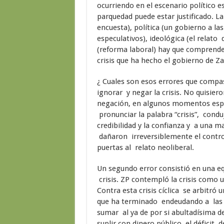
ocurriendo en el escenario político e
parquedad puede estar justificado. La
encuesta), política (un gobierno a la
especulativos), ideológica (el relato 
(reforma laboral) hay que comprenderl
crisis que ha hecho el gobierno de Z
¿ Cuales son esos errores que compa
ignorar y negar la crisis. No quisier
negación, en algunos momentos espe
pronunciar la palabra “crisis”, condu
credibilidad y la confianza y a una 
dañaron irreversiblemente el control 
puertas al relato neoliberal.
Un segundo error consistió en una eq
crisis. ZP contempló la crisis como un
Contra esta crisis cíclica se arbitró
que ha terminado endeudando a las 
sumar al ya de por si abultadísima de
suplir con dinero público el déficit