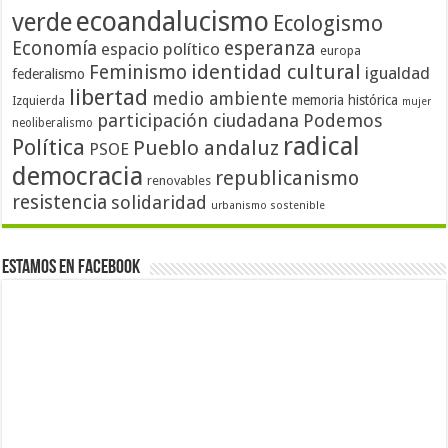
ecoandalucismo
verde
Ecologismo
Economía
esperanza
espacio político
europa
identidad cultural
Feminismo
igualdad
federalismo
libertad
medio ambiente
memoria histórica
Izquierda
mujer
participación ciudadana
Podemos
neoliberalismo
radical
Política
Pueblo andaluz
PSOE
democracia
republicanismo
renovables
resistencia
solidaridad
urbanismo sostenible
Estamos en Facebook