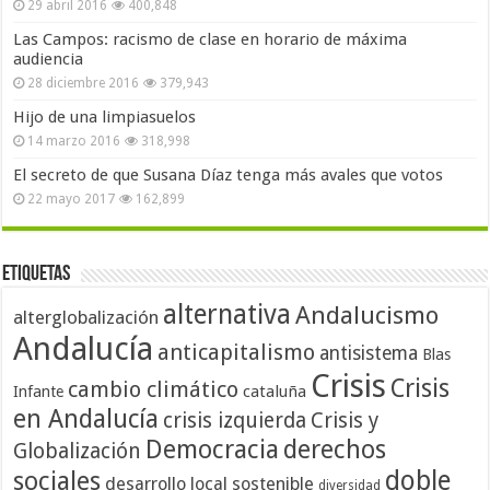
29 abril 2016
400,848
Las Campos: racismo de clase en horario de máxima
audiencia
28 diciembre 2016
379,943
Hijo de una limpiasuelos
14 marzo 2016
318,998
El secreto de que Susana Díaz tenga más avales que votos
22 mayo 2017
162,899
Etiquetas
alternativa
Andalucismo
alterglobalización
Andalucía
anticapitalismo
antisistema
Blas
Crisis
Crisis
cambio climático
cataluña
Infante
en Andalucía
crisis izquierda
Crisis y
Democracia
derechos
Globalización
doble
sociales
desarrollo local sostenible
diversidad