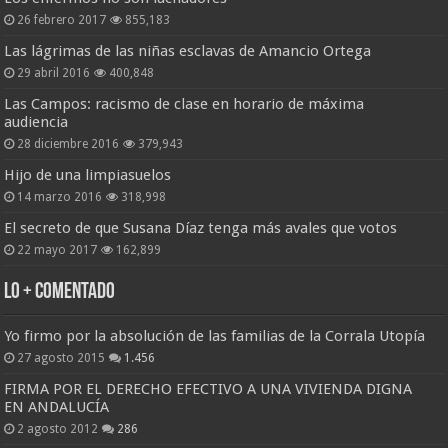
26 febrero 2017
855,183
Las lágrimas de las niñas esclavas de Amancio Ortega
29 abril 2016
400,848
Las Campos: racismo de clase en horario de máxima
audiencia
28 diciembre 2016
379,943
Hijo de una limpiasuelos
14 marzo 2016
318,998
El secreto de que Susana Díaz tenga más avales que votos
22 mayo 2017
162,899
Lo + Comentado
Yo firmo por la absolución de las familias de la Corrala Utopía
27 agosto 2015
1.456
FIRMA POR EL DERECHO EFECTIVO A UNA VIVIENDA DIGNA
EN ANDALUCÍA
2 agosto 2012
286