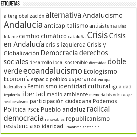
Etiquetas
alternativa
Andalucismo
alterglobalización
Andalucía
anticapitalismo
antisistema
Blas
Crisis
Crisis
cambio climático
cataluña
Infante
en Andalucía
crisis izquierda
Crisis y
Democracia
derechos
Globalización
doble
sociales
desarrollo local sostenible
diversidad
ecoandalucismo
verde
Ecologismo
Economía
esperanza
espacio político
europa
identidad cultural
Feminismo
igualdad
federalismo
libertad
medio ambiente
memoria histórica
Izquierda
mujer
participación ciudadana
Podemos
neoliberalismo
radical
Política
Pueblo andaluz
PSOE
democracia
republicanismo
renovables
resistencia
solidaridad
urbanismo sostenible