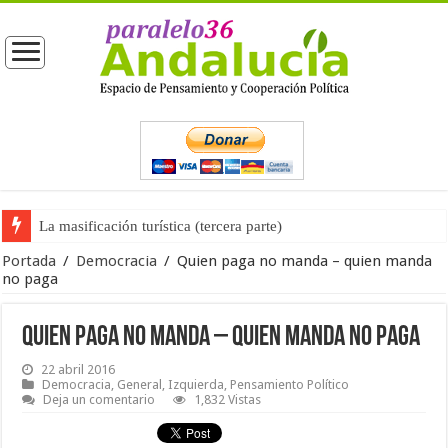
La masificación turística (tercera parte)
La opinión pública ante las próximas elecciones generales
Portada
/
Democracia
/
Quien paga no manda – quien manda
no paga
Quien paga no manda – quien manda no paga
22 abril 2016
Democracia
,
General
,
Izquierda
,
Pensamiento Político
Deja un comentario
1,832 Vistas