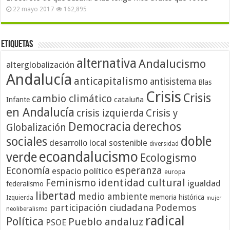
22 mayo 2017
162,895
Etiquetas
alternativa
Andalucismo
alterglobalización
Andalucía
anticapitalismo
antisistema
Blas
Crisis
Crisis
cambio climático
cataluña
Infante
en Andalucía
crisis izquierda
Crisis y
Democracia
derechos
Globalización
doble
sociales
desarrollo local sostenible
diversidad
ecoandalucismo
verde
Ecologismo
Economía
esperanza
espacio político
europa
identidad cultural
Feminismo
igualdad
federalismo
libertad
medio ambiente
memoria histórica
Izquierda
mujer
participación ciudadana
Podemos
neoliberalismo
radical
Política
Pueblo andaluz
PSOE