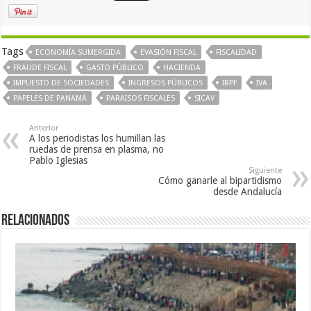
Tags
ECONOMÍA SUMERGIDA
EVASIÓN FISCAL
FISCALIDAD
FRAUDE FISCAL
GASTO PÚBLICO
HACIENDA
IMPUESTO DE SOCIEDADES
INGRESOS PÚBLICOS
IRPF
IVA
PAPELES DE PANAMÁ
PARAISOS FISCALES
SICAV
Anterior
A los periodistas los humillan las
ruedas de prensa en plasma, no
Pablo Iglesias
Siguiente
Cómo ganarle al bipartidismo
desde Andalucía
Relacionados