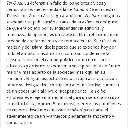
Tel Quel.
Su defensa sin falla de los valores cívicos y
democráticos me recuerda a la de
Cambio 16
en nuestra
Transición. Con su álter ego arabófono,
Nichan,
obligado a
suspender su publicación a causa de la asfixia económica
de que era objeto por su independencia editorial y
franqueza de opinión, es un islote de libre reflexión en un
océano de conformismo y de retórica huera. Su crítica del
majzén y del islam ideologizado que se extiende hoy por
todo el ámbito musulmán así como su condena de la
censura tanto en el campo político como en el social,
educativo y artístico responden a su aspiración a un futuro
mejor y más abierto de la sociedad marroquí en su
conjunto. Ningún aspecto de esta escapa a su ojo avizor:
pobreza, desigualdad, corrupción administrativa, carencia
de un poder judicial libre e independiente. Tan difícil
empresa es el eje en torno al cual gira un semanario cuyo
ex editorialista, Ahmed Benchemsi, merece los parabienes
de cuantos deseamos un avance más rápido hacia el
advenimiento de un Marruecos plenamente moderno y
democrático.