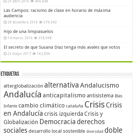
29 abril 2016
400,848
Las Campos: racismo de clase en horario de máxima
audiencia
28 diciembre 2016
379,943
Hijo de una limpiasuelos
14 marzo 2016
318,998
El secreto de que Susana Díaz tenga más avales que votos
22 mayo 2017
162,896
Etiquetas
alternativa
Andalucismo
alterglobalización
Andalucía
anticapitalismo
antisistema
Blas
Crisis
Crisis
cambio climático
cataluña
Infante
en Andalucía
crisis izquierda
Crisis y
Democracia
derechos
Globalización
doble
sociales
desarrollo local sostenible
diversidad