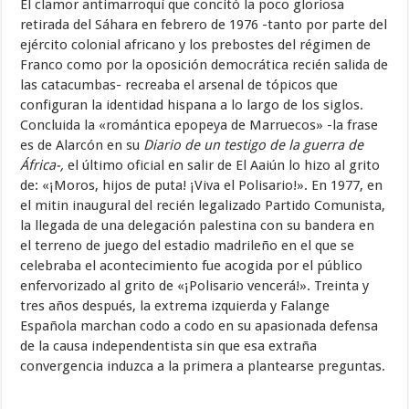
El clamor antimarroquí que concitó la poco gloriosa
retirada del Sáhara en febrero de 1976 -tanto por parte del
ejército colonial africano y los prebostes del régimen de
Franco como por la oposición democrática recién salida de
las catacumbas- recreaba el arsenal de tópicos que
configuran la identidad hispana a lo largo de los siglos.
Concluida la «romántica epopeya de Marruecos» -la frase
es de Alarcón en su
Diario de un testigo de la guerra de
África-,
el último oficial en salir de El Aaiún lo hizo al grito
de: «¡Moros, hijos de puta! ¡Viva el Polisario!». En 1977, en
el mitin inaugural del recién legalizado Partido Comunista,
la llegada de una delegación palestina con su bandera en
el terreno de juego del estadio madrileño en el que se
celebraba el acontecimiento fue acogida por el público
enfervorizado al grito de «¡Polisario vencerá!». Treinta y
tres años después, la extrema izquierda y Falange
Española marchan codo a codo en su apasionada defensa
de la causa independentista sin que esa extraña
convergencia induzca a la primera a plantearse preguntas.