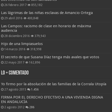
26 febrero 2017
855,182
Las lágrimas de las niñas esclavas de Amancio Ortega
29 abril 2016
400,848
Las Campos: racismo de clase en horario de máxima
audiencia
28 diciembre 2016
379,943
Hijo de una limpiasuelos
14 marzo 2016
318,998
El secreto de que Susana Díaz tenga más avales que votos
22 mayo 2017
162,896
Lo + Comentado
Yo firmo por la absolución de las familias de la Corrala Utopía
27 agosto 2015
1.456
FIRMA POR EL DERECHO EFECTIVO A UNA VIVIENDA DIGNA
EN ANDALUCÍA
2 agosto 2012
286