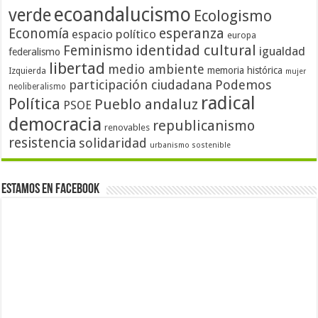
ecoandalucismo
verde
Ecologismo
Economía
esperanza
espacio político
europa
identidad cultural
Feminismo
igualdad
federalismo
libertad
medio ambiente
memoria histórica
Izquierda
mujer
participación ciudadana
Podemos
neoliberalismo
radical
Política
Pueblo andaluz
PSOE
democracia
republicanismo
renovables
resistencia
solidaridad
urbanismo sostenible
Estamos en Facebook