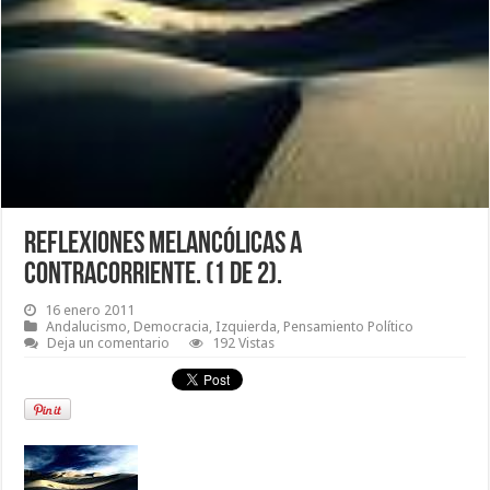
Reflexiones melancólicas a
contracorriente. (1 de 2).
16 enero 2011
Andalucismo
,
Democracia
,
Izquierda
,
Pensamiento Político
Deja un comentario
192 Vistas