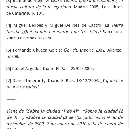
[3]
Raimundo Viejo Viñas:En
Guerra global permanente, la
nueva cultura de la inseguridad
. Madrid 2005, Los Libros
de Catarata, p. 101.
[4]
Miguel Delibes y Miguel Delibes de Castro:
La Tierra
herida. ¿Qué mundo heredarán nuestros hijos?
Barcelona
2005, Ediciones Destino.
[5]
Fernando Chueca Goitia:
Op. cit
. Madrid 2002, Alianza,
p. 208.
[6]
Rafael Argullol: Diario El País, 25/09/2004.
[7]
Daniel Innerarity: Diario El País, 13/12/2004.
¿Y quién se
ocupa de todos?
——-
Viene de
“Sobre la ciudad (1 de 4)”
,
“Sobre la ciudad (2
de 4)”
y
«
Sobre la ciudad (3 de 4)»
publicados el 30 de
diciembre de 2009, 7 de enero de 2010 y 14 de enero de