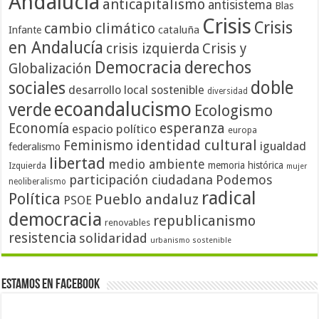
Andalucía
anticapitalismo
antisistema
Blas
Crisis
Crisis
cambio climático
cataluña
Infante
en Andalucía
crisis izquierda
Crisis y
Democracia
derechos
Globalización
doble
sociales
desarrollo local sostenible
diversidad
ecoandalucismo
verde
Ecologismo
Economía
esperanza
espacio político
europa
identidad cultural
Feminismo
igualdad
federalismo
libertad
medio ambiente
memoria histórica
Izquierda
mujer
participación ciudadana
Podemos
neoliberalismo
radical
Política
Pueblo andaluz
PSOE
democracia
republicanismo
renovables
resistencia
solidaridad
urbanismo sostenible
Estamos en Facebook