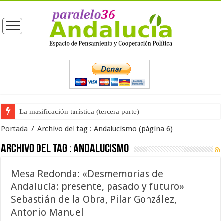
La masificación turística (tercera parte)
La opinión pública ante las próximas elecciones generales
Portada
/
Archivo del tag :
Andalucismo
(página 6)
Archivo del tag :
Andalucismo
Mesa Redonda: «Desmemorias de
Andalucía: presente, pasado y futuro»
Sebastián de la Obra, Pilar González,
Antonio Manuel