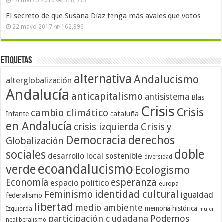
14 marzo 2016
318,995
El secreto de que Susana Díaz tenga más avales que votos
22 mayo 2017
162,896
Etiquetas
alternativa
Andalucismo
alterglobalización
Andalucía
anticapitalismo
antisistema
Blas
Crisis
Crisis
cambio climático
cataluña
Infante
en Andalucía
crisis izquierda
Crisis y
Democracia
derechos
Globalización
doble
sociales
desarrollo local sostenible
diversidad
ecoandalucismo
verde
Ecologismo
Economía
esperanza
espacio político
europa
identidad cultural
Feminismo
igualdad
federalismo
libertad
medio ambiente
memoria histórica
Izquierda
mujer
participación ciudadana
Podemos
neoliberalismo