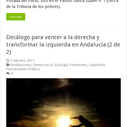
Posada del Patio, sito en el Pasillo Santa Isabel nº 7 (cerca
de la Tribuna de los pobres).
Leer más
Decálogo para vencer a la derecha y
transformar la izquierda en Andalucía (2 de
2)
2 febrero 2011
Andalucismo
,
Democracia
,
Ecología
,
Feminismo
,
Izquierda
,
Pensamiento Político
3