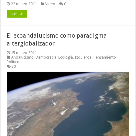
22 marzo 2011
Video
0
Leer más
El ecoandalucismo como paradigma
alterglobalizador
15 marzo 2011
Andalucismo
,
Democracia
,
Ecología
,
Izquierda
,
Pensamiento
Político
30