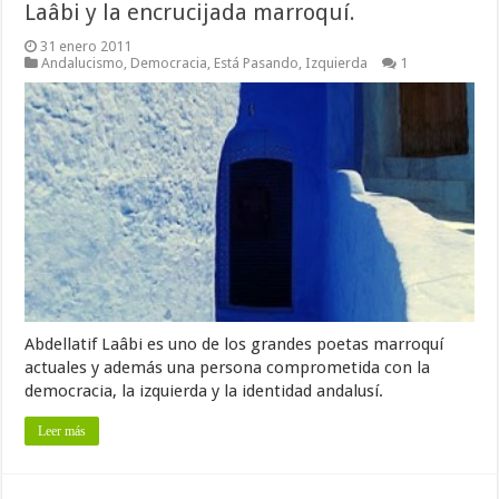
Laâbi y la encrucijada marroquí.
31 enero 2011
Andalucismo
,
Democracia
,
Está Pasando
,
Izquierda
1
Abdellatif Laâbi es uno de los grandes poetas marroquí
actuales y además una persona comprometida con la
democracia, la izquierda y la identidad andalusí.
Leer más