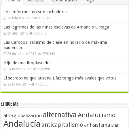
Los enfermos no son luchadores
26 febrero 2017
855,182
Las lágrimas de las niñas esclavas de Amancio Ortega
29 abril 2016
400,848
Las Campos: racismo de clase en horario de máxima
audiencia
28 diciembre 2016
379,943
Hijo de una limpiasuelos
14 marzo 2016
318,998
El secreto de que Susana Díaz tenga más avales que votos
22 mayo 2017
162,899
Etiquetas
alternativa
Andalucismo
alterglobalización
Andalucía
anticapitalismo
antisistema
Blas