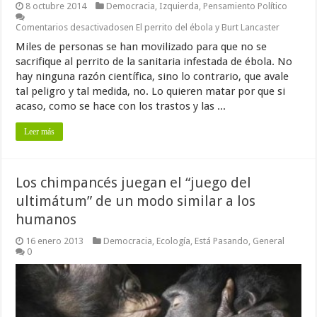
8 octubre 2014
Democracia
,
Izquierda
,
Pensamiento Político
Comentarios desactivados
en El perrito del ébola y Burt Lancaster
Miles de personas se han movilizado para que no se
sacrifique al perrito de la sanitaria infestada de ébola. No
hay ninguna razón científica, sino lo contrario, que avale
tal peligro y tal medida, no. Lo quieren matar por que si
acaso, como se hace con los trastos y las ...
Leer más
Los chimpancés juegan el “juego del
ultimátum” de un modo similar a los
humanos
16 enero 2013
Democracia
,
Ecología
,
Está Pasando
,
General
0