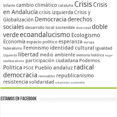
Crisis
Crisis
cambio climático
cataluña
Infante
en Andalucía
crisis izquierda
Crisis y
Democracia
derechos
Globalización
doble
sociales
desarrollo local sostenible
diversidad
ecoandalucismo
verde
Ecologismo
Economía
esperanza
espacio político
europa
identidad cultural
Feminismo
igualdad
federalismo
libertad
medio ambiente
memoria histórica
Izquierda
mujer
participación ciudadana
Podemos
neoliberalismo
radical
Política
Pueblo andaluz
PSOE
democracia
republicanismo
renovables
resistencia
solidaridad
urbanismo sostenible
Estamos en Facebook