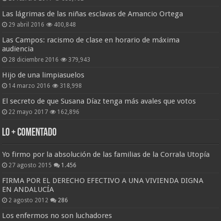
Las lágrimas de las niñas esclavas de Amancio Ortega
29 abril 2016
400,848
Las Campos: racismo de clase en horario de máxima
audiencia
28 diciembre 2016
379,943
Hijo de una limpiasuelos
14 marzo 2016
318,998
El secreto de que Susana Díaz tenga más avales que votos
22 mayo 2017
162,896
Lo + Comentado
Yo firmo por la absolución de las familias de la Corrala Utopía
27 agosto 2015
1.456
FIRMA POR EL DERECHO EFECTIVO A UNA VIVIENDA DIGNA
EN ANDALUCÍA
2 agosto 2012
286
Los enfermos no son luchadores