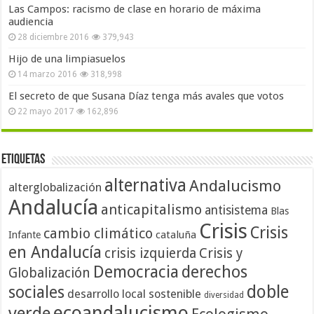
Las Campos: racismo de clase en horario de máxima
audiencia
28 diciembre 2016
379,943
Hijo de una limpiasuelos
14 marzo 2016
318,998
El secreto de que Susana Díaz tenga más avales que votos
22 mayo 2017
162,896
Etiquetas
alternativa
Andalucismo
alterglobalización
Andalucía
anticapitalismo
antisistema
Blas
Crisis
Crisis
cambio climático
cataluña
Infante
en Andalucía
crisis izquierda
Crisis y
Democracia
derechos
Globalización
doble
sociales
desarrollo local sostenible
diversidad
ecoandalucismo
verde