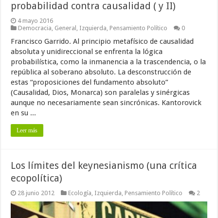
probabilidad contra causalidad ( y II)
4 mayo 2016
Democracia
,
General
,
Izquierda
,
Pensamiento Político
0
Francisco Garrido. Al principio metafísico de causalidad
absoluta y unidireccional se enfrenta la lógica
probabilística, como la inmanencia a la trascendencia, o la
república al soberano absoluto. La desconstrucción de
estas “proposiciones del fundamento absoluto”
(Causalidad, Dios, Monarca) son paralelas y sinérgicas
aunque no necesariamente sean sincrónicas. Kantorovick
en su ...
Leer más
Los límites del keynesianismo (una crítica
ecopolítica)
28 junio 2012
Ecología
,
Izquierda
,
Pensamiento Político
2