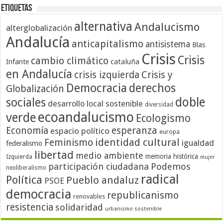
Etiquetas
alternativa
Andalucismo
alterglobalización
Andalucía
anticapitalismo
antisistema
Blas
Crisis
Crisis
cambio climático
cataluña
Infante
en Andalucía
crisis izquierda
Crisis y
Democracia
derechos
Globalización
doble
sociales
desarrollo local sostenible
diversidad
ecoandalucismo
verde
Ecologismo
Economía
esperanza
espacio político
europa
identidad cultural
Feminismo
igualdad
federalismo
libertad
medio ambiente
memoria histórica
Izquierda
mujer
participación ciudadana
Podemos
neoliberalismo
radical
Política
Pueblo andaluz
PSOE
democracia
republicanismo
renovables
resistencia
solidaridad
urbanismo sostenible