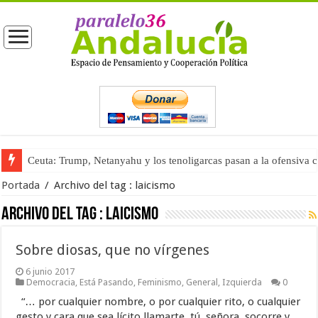
Ceuta: Trump, Netanyahu y los tenoligarcas pasan a la ofensiva 
Portada
/
Archivo del tag :
laicismo
Archivo del tag :
laicismo
Sobre diosas, que no vírgenes
6 junio 2017
Democracia
,
Está Pasando
,
Feminismo
,
General
,
Izquierda
0
“… por cualquier nombre, o por cualquier rito, o cualquier
gesto y cara que sea lícito llamarte, tú, señora, socorre y