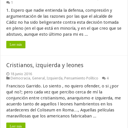
1
1. Espero que nadie entienda la defensa, compresión y
argumentación de las razones por las que el alcalde de
Cádiz no ha sido beligerante contra esta decisión tomada
en pleno (en el que está en minoría, y en el que creo que se
abstuvo, aunque esto último para mi es ...
Leer más
Cristianos, izquierda y leones
18 junio 2016
Democracia
,
General
,
Izquierda
,
Pensamiento Político
4
Francisco Garrido. Lo siento , no quiero ofender, o si ¿por
qué no?; pero cada vez que percibo cerca de mí la
conjunción entre cristianismo, anarquismo e izquierda, me
acuerdo tanto de aquellos l leones hambrientos en los
atardeceres del Coliseum en Roma…, Aquellas películas
maravillosas que los americanos fabricaban ...
Leer más