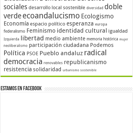
doble
sociales
desarrollo local sostenible
diversidad
ecoandalucismo
verde
Ecologismo
Economía
esperanza
espacio político
europa
identidad cultural
Feminismo
igualdad
federalismo
libertad
medio ambiente
memoria histórica
Izquierda
mujer
participación ciudadana
Podemos
neoliberalismo
radical
Política
Pueblo andaluz
PSOE
democracia
republicanismo
renovables
resistencia
solidaridad
urbanismo sostenible
Estamos en Facebook