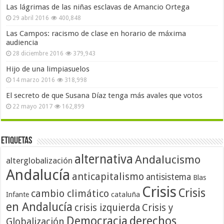
Las lágrimas de las niñas esclavas de Amancio Ortega
29 abril 2016
400,848
Las Campos: racismo de clase en horario de máxima
audiencia
28 diciembre 2016
379,943
Hijo de una limpiasuelos
14 marzo 2016
318,998
El secreto de que Susana Díaz tenga más avales que votos
22 mayo 2017
162,899
Etiquetas
alternativa
Andalucismo
alterglobalización
Andalucía
anticapitalismo
antisistema
Blas
Crisis
Crisis
cambio climático
cataluña
Infante
en Andalucía
crisis izquierda
Crisis y
Democracia
derechos
Globalización