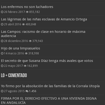
Los enfermos no son luchadores
26 febrero 2017
855,182
Las lágrimas de las niñas esclavas de Amancio Ortega
29 abril 2016
400,848
Las Campos: racismo de clase en horario de máxima
audiencia
28 diciembre 2016
379,943
Hijo de una limpiasuelos
14 marzo 2016
318,998
El secreto de que Susana Díaz tenga más avales que votos
22 mayo 2017
162,899
Lo + Comentado
Yo firmo por la absolución de las familias de la Corrala Utopía
27 agosto 2015
1.456
FIRMA POR EL DERECHO EFECTIVO A UNA VIVIENDA DIGNA
EN ANDALUCÍA