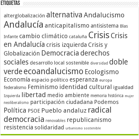
Etiquetas
alternativa
Andalucismo
alterglobalización
Andalucía
anticapitalismo
antisistema
Blas
Crisis
Crisis
cambio climático
cataluña
Infante
en Andalucía
crisis izquierda
Crisis y
Democracia
derechos
Globalización
doble
sociales
desarrollo local sostenible
diversidad
ecoandalucismo
verde
Ecologismo
Economía
esperanza
espacio político
europa
identidad cultural
Feminismo
igualdad
federalismo
libertad
medio ambiente
memoria histórica
Izquierda
mujer
participación ciudadana
Podemos
neoliberalismo
radical
Política
Pueblo andaluz
PSOE
democracia
republicanismo
renovables
resistencia
solidaridad
urbanismo sostenible