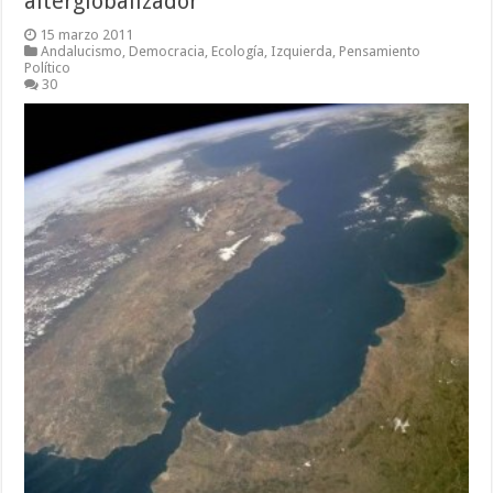
alterglobalizador
15 marzo 2011
Andalucismo
,
Democracia
,
Ecología
,
Izquierda
,
Pensamiento
Político
30