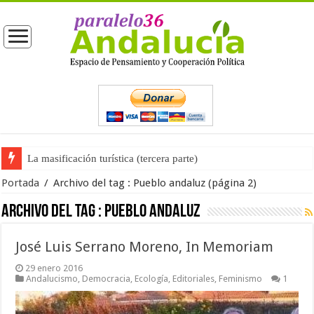
La masificación turística (tercera parte)
Portada
/
Archivo del tag :
Pueblo andaluz
(página 2)
Archivo del tag :
Pueblo andaluz
José Luis Serrano Moreno, In Memoriam
29 enero 2016
Andalucismo
,
Democracia
,
Ecología
,
Editoriales
,
Feminismo
1