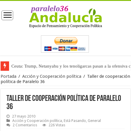
Ceuta: Trump, Netanyahu y los tenoligarcas pasan a la ofensiva 
La masificación turística (tercera parte)
Portada
/
Acción y Cooperación política
/
Taller de cooperación
política de Paralelo 36
Taller de cooperación política de Paralelo
36
27 mayo 2010
Acción y Cooperación política
,
Está Pasando
,
General
2 Comentarios
226 Vistas