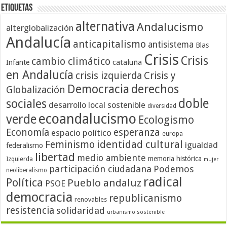
Etiquetas
alternativa
Andalucismo
alterglobalización
Andalucía
anticapitalismo
antisistema
Blas
Crisis
Crisis
cambio climático
cataluña
Infante
en Andalucía
crisis izquierda
Crisis y
Democracia
derechos
Globalización
doble
sociales
desarrollo local sostenible
diversidad
ecoandalucismo
verde
Ecologismo
Economía
esperanza
espacio político
europa
identidad cultural
Feminismo
igualdad
federalismo
libertad
medio ambiente
memoria histórica
Izquierda
mujer
participación ciudadana
Podemos
neoliberalismo
radical
Política
Pueblo andaluz
PSOE
democracia
republicanismo
renovables
resistencia
solidaridad
urbanismo sostenible