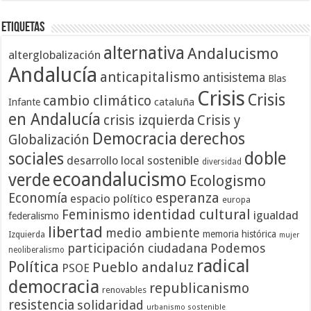
Etiquetas
alternativa
Andalucismo
alterglobalización
Andalucía
anticapitalismo
antisistema
Blas
Crisis
Crisis
cambio climático
cataluña
Infante
en Andalucía
crisis izquierda
Crisis y
Democracia
derechos
Globalización
doble
sociales
desarrollo local sostenible
diversidad
ecoandalucismo
verde
Ecologismo
Economía
esperanza
espacio político
europa
identidad cultural
Feminismo
igualdad
federalismo
libertad
medio ambiente
memoria histórica
Izquierda
mujer
participación ciudadana
Podemos
neoliberalismo
radical
Política
Pueblo andaluz
PSOE
democracia
republicanismo
renovables
resistencia
solidaridad
urbanismo sostenible