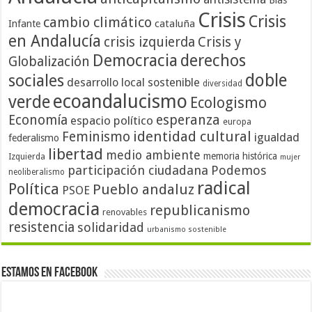
Blas
Crisis
Crisis
cambio climático
cataluña
Infante
en Andalucía
crisis izquierda
Crisis y
Democracia
derechos
Globalización
doble
sociales
desarrollo local sostenible
diversidad
ecoandalucismo
verde
Ecologismo
Economía
esperanza
espacio político
europa
identidad cultural
Feminismo
igualdad
federalismo
libertad
medio ambiente
memoria histórica
Izquierda
mujer
participación ciudadana
Podemos
neoliberalismo
radical
Política
Pueblo andaluz
PSOE
democracia
republicanismo
renovables
resistencia
solidaridad
urbanismo sostenible
Estamos en Facebook