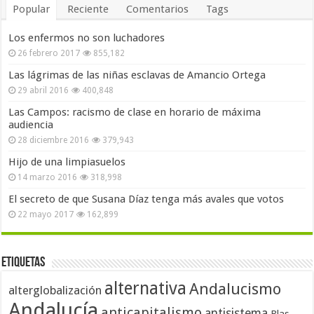
Popular
Reciente
Comentarios
Tags
Los enfermos no son luchadores
26 febrero 2017
855,182
Las lágrimas de las niñas esclavas de Amancio Ortega
29 abril 2016
400,848
Las Campos: racismo de clase en horario de máxima
audiencia
28 diciembre 2016
379,943
Hijo de una limpiasuelos
14 marzo 2016
318,998
El secreto de que Susana Díaz tenga más avales que votos
22 mayo 2017
162,899
Etiquetas
alternativa
Andalucismo
alterglobalización
Andalucía
anticapitalismo
antisistema