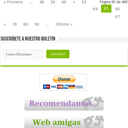
« Primero
...
40
50
60
«
63
Página 65 de 400
65
64
66
67
»
70
80
90
...
Último »
Suscríbete a nuestro Boletín