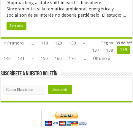
“Approaching a state shift in earth’s biosphere.
Sinceramente, si la temática ambiental, energética y
social son de su interés no debería perdérselo. El estudio ...
Leer más
« Primero
...
110
120
130
«
Página 139 de 365
139
137
138
140
141
»
150
160
170
...
Último »
Suscríbete a nuestro Boletín