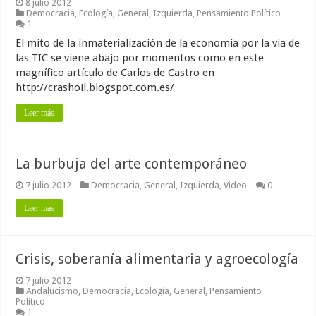
8 julio 2012
Democracia
,
Ecología
,
General
,
Izquierda
,
Pensamiento Político
1
El mito de la inmaterialización de la economia por la via de
las TIC se viene abajo por momentos como en este
magnífico artículo de Carlos de Castro en
http://crashoil.blogspot.com.es/
Leer más
La burbuja del arte contemporáneo
7 julio 2012
Democracia
,
General
,
Izquierda
,
Video
0
Leer más
Crisis, soberanía alimentaria y agroecología
7 julio 2012
Andalucismo
,
Democracia
,
Ecología
,
General
,
Pensamiento
Político
1