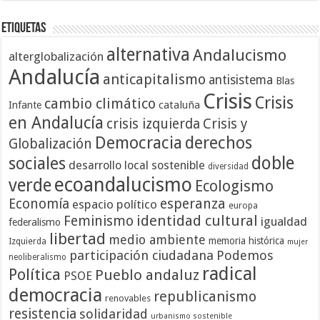
Etiquetas
alternativa
Andalucismo
alterglobalización
Andalucía
anticapitalismo
antisistema
Blas
Crisis
Crisis
cambio climático
cataluña
Infante
en Andalucía
crisis izquierda
Crisis y
Democracia
derechos
Globalización
doble
sociales
desarrollo local sostenible
diversidad
ecoandalucismo
verde
Ecologismo
Economía
esperanza
espacio político
europa
identidad cultural
Feminismo
igualdad
federalismo
libertad
medio ambiente
memoria histórica
Izquierda
mujer
participación ciudadana
Podemos
neoliberalismo
radical
Política
Pueblo andaluz
PSOE
democracia
republicanismo
renovables
resistencia
solidaridad
urbanismo sostenible