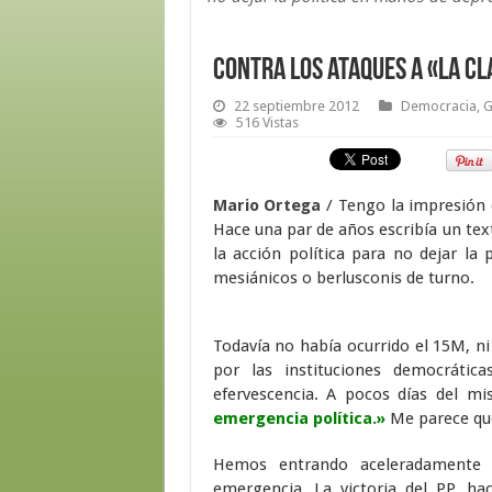
Contra los ataques a «la cl
22 septiembre 2012
Democracia
,
G
516 Vistas
Mario Ortega
/ Tengo la impresión q
Hace una par de años escribía un tex
la acción política para no dejar l
mesiánicos o berlusconis de turno.
Todavía no había ocurrido el 15M, ni 
por las instituciones democrátic
efervescencia. A pocos días del m
emergencia política.»
Me parece que
Hemos entrando aceleradamente e
emergencia. La victoria del PP, ha