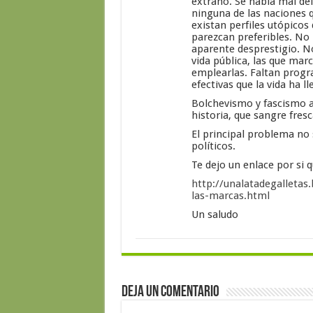
extraño. Se habla mal de
ninguna de las naciones q
existan perfiles utópicos
parezcan preferibles. No 
aparente desprestigio. N
vida pública, las que mar
emplearlas. Faltan prog
efectivas que la vida ha 
Bolchevismo y fascismo a
historia, que sangre fres
El principal problema no 
políticos.
Te dejo un enlace por si 
http://unalatadegalletas
las-marcas.html
Un saludo
Deja un comentario