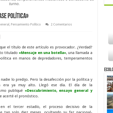
turno.
ase política»
eneral
,
Pensamiento Político
2 Comentarios
ue el título de este artículo es provocador. ¿Verdad?
to titulado
«Mensaje en una botella»
, una llamada a
a política en manos de depredadores, temperamentos
Ecol
nadie lo predijo. Pero la desafección por la política y
as era ya muy alto. Llegó ese día. El día de la
ismo publiqué
«Descubrimiento, ensayo general y
 acerté el pronóstico.
n el tercer estadío, el proceso decisivo de la
ce tan solo diez meses, ocultando su faz nacional-