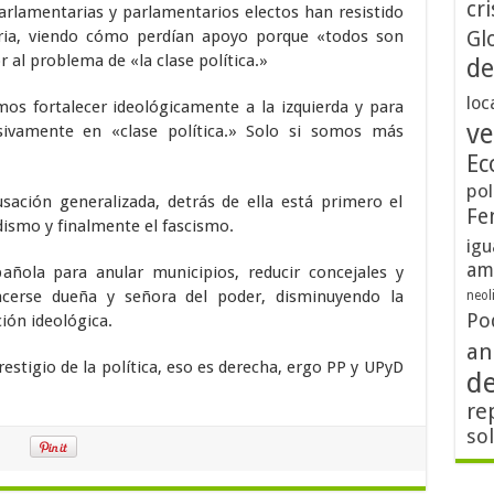
cri
arlamentarias y parlamentarios electos han resistido
ria, viendo cómo perdían apoyo porque «todos son
Gl
 al problema de «la clase política.»
de
loc
mos fortalecer ideológicamente a la izquierda y para
ve
sivamente en «clase política.» Solo si somos más
Ec
pol
sación generalizada, detrás de ella está primero el
Fe
ismo y finalmente el fascismo.
igu
am
ñola para anular municipios, reducir concejales y
hacerse dueña y señora del poder, disminuyendo la
neol
Po
ión ideológica.
an
estigio de la política, eso es derecha, ergo PP y UPyD
d
re
so