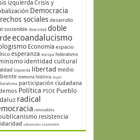
sis izquierda
Crisis y
Democracia
obalización
rechos sociales
desarrollo
doble
al sostenible
diversidad
ecoandalucismo
rde
ologismo
Economía
espacio
esperanza
ítico
federalismo
europa
identidad cultural
minismo
libertad
medio
aldad
Izquierda
biente
memoria histórica
mujer
participación ciudadana
iberalismo
Política
Pueblo
demos
PSOE
radical
daluz
emocracia
renovables
publicanismo
resistencia
lidaridad
urbanismo sostenible