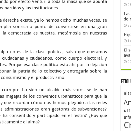
trando por efecto Venturi a toda la masa que se apunta
29
os partidos y las instituciones.
Las
de 
a derecha existe, ya lo hemos dicho muchas veces, se
28
mplia sonrisa a punto de convertirse en una gran
, la democracia es nuestra, metámosla en nuestras
Hij
1
El 
ulpa no es de la clase política, salvo que queramos
ava
ciudadanas y ciudadanos, como cuerpo electoral, y
2
. Porque esa clase política está ahí por la dejación
onar la patria de lo colectivo y entregarla sobre la
l consumismo y el productivismo.
Etiqu
 corrupto ha sido un alcalde más votos se le han
alt
as migajas de los convenios urbanísticos para que la
An
Hay que recordar cómo nos hemos plegado a las redes
las administraciones eran gestoras de subvenciones?
an
» ha consentido y participado en el festín? ¿Hay que
Inf
sticamente el alma?
Cr