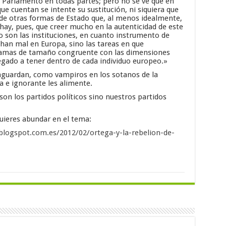
l Parlamento en todas partes; pero no se ve que en
ue cuentan se intente su sustitución, ni siquiera que
 de otras formas de Estado que, al menos idealmente,
hay, pues, que creer mucho en la autenticidad de este
o son las instituciones, en cuanto instrumento de
chan mal en Europa, sino las tareas en que
ramas de tamaño congruente con las dimensiones
llegado a tener dentro de cada individuo europeo.»
guardan, como vampiros en los sotanos de la
ca e ignorante les alimente.
son los partidos políticos sino nuestros partidos
quieres abundar en el tema:
.blogspot.com.es/2012/02/ortega-y-la-rebelion-de-