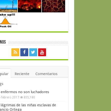
enos
pular
Reciente
Comentarios
gs
 enfermos no son luchadores
 febrero 2017
855,180
 lágrimas de las niñas esclavas de
ncio Ortega