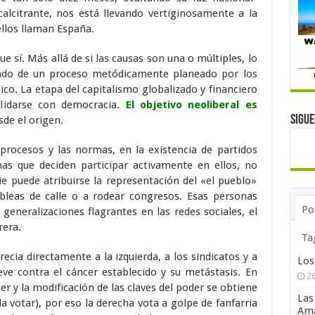
alcitrante, nos está llevando vertiginosamente a la
 ellos llaman España.
e sí. Más allá de si las causas son una o múltiples, lo
tado de un proceso metódicamente planeado por los
o. La etapa del capitalismo globalizado y financiero
lidarse con democracia.
El objetivo neoliberal es
Sigu
sde el origen.
procesos y las normas, en la existencia de partidos
nas que deciden participar activamente en ellos, no
 puede atribuirse la representación del «el pueblo»
leas de calle o a rodear congresos. Esas personas
Po
 generalizaciones flagrantes en las redes sociales, el
rera.
Ta
recia directamente a la izquierda, a los sindicatos y a
Los
ve contra el cáncer establecido y su metástasis. En
26
er y la modificación de las claves del poder se obtiene
Las
 votar), por eso la derecha vota a golpe de fanfarria
Ama