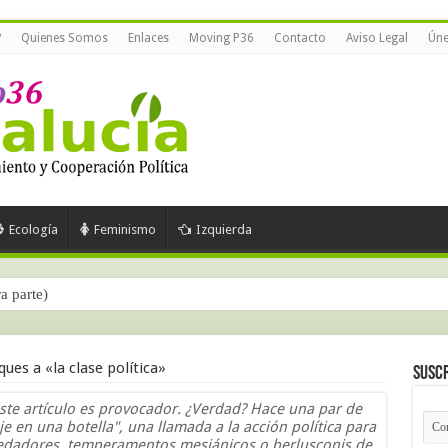
?
Quienes Somos
Enlaces
Moving P36
Contacto
Aviso Legal
Úne
Ecología
Feminismo
Izquierda
ra parte)
ues a «la clase política»
Suscr
este artículo es provocador. ¿Verdad? Hace una par de
e en una botella", una llamada a la acción política para
redadores, temperamentos mesiánicos o berlusconis de