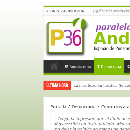
¿Qué es P36 Andalucía
VIERNES, 7 AGOSTO 2026
Andalucismo
Democracia
Última hora
La masificación turística (terce
Portada
/
Democracia
/
Contra los ataq
Tengo la impresión que el título de 
años escribía un texto titulado "Mensaj
no dejar la política en manos de dep