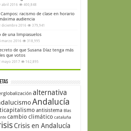
 abril 2016
400,848
 Campos: racismo de clase en horario
máxima audiencia
 diciembre 2016
379,941
o de una limpiasuelos
4 marzo 2016
318,995
secreto de que Susana Díaz tenga más
les que votos
2 mayo 2017
162,895
etas
alternativa
erglobalización
Andalucía
dalucismo
ticapitalismo
antisistema
Blas
cambio climático
cataluña
ante
isis
Crisis en Andalucía