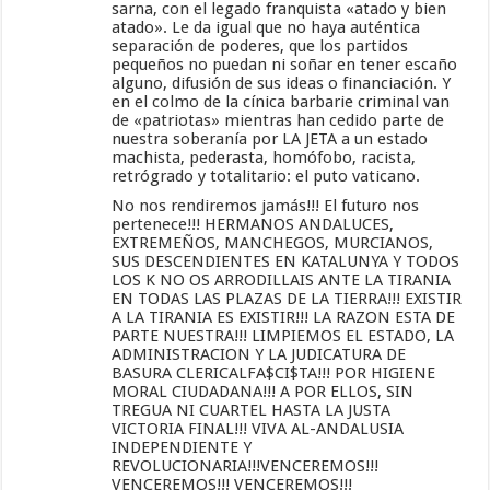
sarna, con el legado franquista «atado y bien
atado». Le da igual que no haya auténtica
separación de poderes, que los partidos
pequeños no puedan ni soñar en tener escaño
alguno, difusión de sus ideas o financiación. Y
en el colmo de la cínica barbarie criminal van
de «patriotas» mientras han cedido parte de
nuestra soberanía por LA JETA a un estado
machista, pederasta, homófobo, racista,
retrógrado y totalitario: el puto vaticano.
No nos rendiremos jamás!!! El futuro nos
pertenece!!! HERMANOS ANDALUCES,
EXTREMEÑOS, MANCHEGOS, MURCIANOS,
SUS DESCENDIENTES EN KATALUNYA Y TODOS
LOS K NO OS ARRODILLAIS ANTE LA TIRANIA
EN TODAS LAS PLAZAS DE LA TIERRA!!! EXISTIR
A LA TIRANIA ES EXISTIR!!! LA RAZON ESTA DE
PARTE NUESTRA!!! LIMPIEMOS EL ESTADO, LA
ADMINISTRACION Y LA JUDICATURA DE
BASURA CLERICALFA$CI$TA!!! POR HIGIENE
MORAL CIUDADANA!!! A POR ELLOS, SIN
TREGUA NI CUARTEL HASTA LA JUSTA
VICTORIA FINAL!!! VIVA AL-ANDALUSIA
INDEPENDIENTE Y
REVOLUCIONARIA!!!VENCEREMOS!!!
VENCEREMOS!!! VENCEREMOS!!!