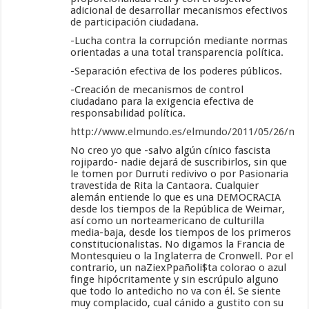
adicional de desarrollar mecanismos efectivos
de participación ciudadana.
-Lucha contra la corrupción mediante normas
orientadas a una total transparencia política.
-Separación efectiva de los poderes públicos.
-Creación de mecanismos de control
ciudadano para la exigencia efectiva de
responsabilidad política.
http://www.elmundo.es/elmundo/2011/05/26/mad
No creo yo que -salvo algún cínico fascista
rojipardo- nadie dejará de suscribirlos, sin que
le tomen por Durruti redivivo o por Pasionaria
travestida de Rita la Cantaora. Cualquier
alemán entiende lo que es una DEMOCRACIA
desde los tiempos de la República de Weimar,
así como un norteamericano de culturilla
media-baja, desde los tiempos de los primeros
constitucionalistas. No digamos la Francia de
Montesquieu o la Inglaterra de Cronwell. Por el
contrario, un naZiexPpañoli$ta colorao o azul
finge hipócritamente y sin escrúpulo alguno
que todo lo antedicho no va con él. Se siente
muy complacido, cual cánido a gustito con su