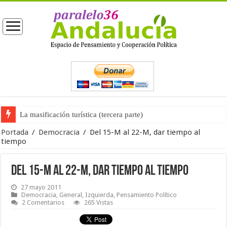
La masificación turística (tercera parte)
La opinión pública ante las próximas elecciones generales
Portada
/
Democracia
/
Del 15-M al 22-M, dar tiempo al
tiempo
Del 15-M al 22-M, dar tiempo al tiempo
27 mayo 2011
Democracia
,
General
,
Izquierda
,
Pensamiento Político
2 Comentarios
265 Vistas