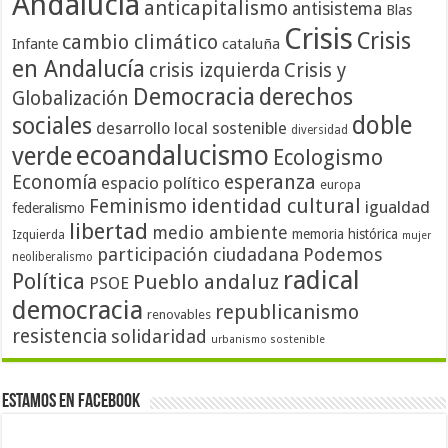
Andalucía
anticapitalismo
antisistema
Blas
Crisis
Crisis
cambio climático
cataluña
Infante
en Andalucía
crisis izquierda
Crisis y
Democracia
derechos
Globalización
doble
sociales
desarrollo local sostenible
diversidad
ecoandalucismo
verde
Ecologismo
Economía
esperanza
espacio político
europa
identidad cultural
Feminismo
igualdad
federalismo
libertad
medio ambiente
memoria histórica
Izquierda
mujer
participación ciudadana
Podemos
neoliberalismo
radical
Política
Pueblo andaluz
PSOE
democracia
republicanismo
renovables
resistencia
solidaridad
urbanismo sostenible
Estamos en Facebook