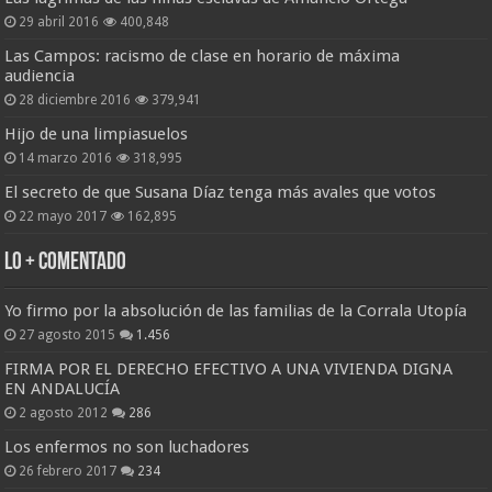
29 abril 2016
400,848
Las Campos: racismo de clase en horario de máxima
audiencia
28 diciembre 2016
379,941
Hijo de una limpiasuelos
14 marzo 2016
318,995
El secreto de que Susana Díaz tenga más avales que votos
22 mayo 2017
162,895
Lo + Comentado
Yo firmo por la absolución de las familias de la Corrala Utopía
27 agosto 2015
1.456
FIRMA POR EL DERECHO EFECTIVO A UNA VIVIENDA DIGNA
EN ANDALUCÍA
2 agosto 2012
286
Los enfermos no son luchadores
26 febrero 2017
234