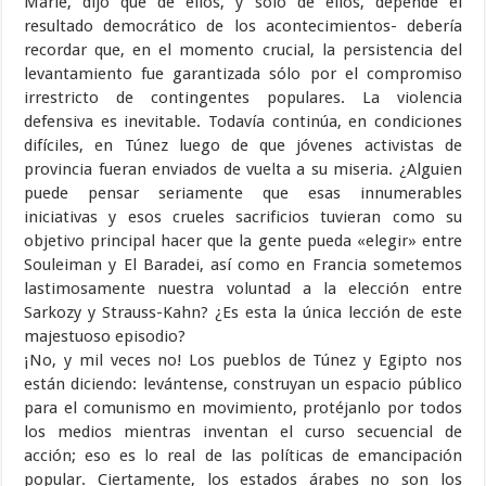
Marie, dijo que de ellos, y sólo de ellos, depende el
resultado democrático de los acontecimientos- debería
recordar que, en el momento crucial, la persistencia del
levantamiento fue garantizada sólo por el compromiso
irrestricto de contingentes populares. La violencia
defensiva es inevitable. Todavía continúa, en condiciones
difíciles, en Túnez luego de que jóvenes activistas de
provincia fueran enviados de vuelta a su miseria. ¿Alguien
puede pensar seriamente que esas innumerables
iniciativas y esos crueles sacrificios tuvieran como su
objetivo principal hacer que la gente pueda «elegir» entre
Souleiman y El Baradei, así como en Francia sometemos
lastimosamente nuestra voluntad a la elección entre
Sarkozy y Strauss-Kahn? ¿Es esta la única lección de este
majestuoso episodio?
¡No, y mil veces no! Los pueblos de Túnez y Egipto nos
están diciendo: levántense, construyan un espacio público
para el comunismo en movimiento, protéjanlo por todos
los medios mientras inventan el curso secuencial de
acción; eso es lo real de las políticas de emancipación
popular. Ciertamente, los estados árabes no son los