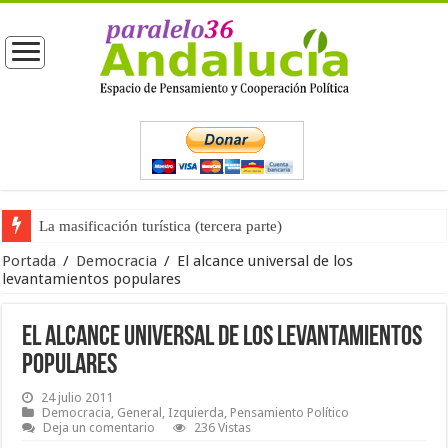
La opinión pública ante las próximas elecciones generales
Portada
/
Democracia
/
El alcance universal de los
levantamientos populares
El alcance universal de los levantamientos
populares
24 julio 2011
Democracia
,
General
,
Izquierda
,
Pensamiento Político
Deja un comentario
236 Vistas