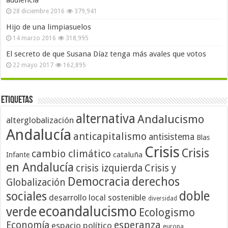
audiencia
28 diciembre 2016
379,941
Hijo de una limpiasuelos
14 marzo 2016
318,995
El secreto de que Susana Díaz tenga más avales que votos
22 mayo 2017
162,895
Etiquetas
alternativa
Andalucismo
alterglobalización
Andalucía
anticapitalismo
antisistema
Blas
Crisis
Crisis
cambio climático
cataluña
Infante
en Andalucía
crisis izquierda
Crisis y
Democracia
derechos
Globalización
doble
sociales
desarrollo local sostenible
diversidad
ecoandalucismo
verde
Ecologismo
Economía
esperanza
espacio político
europa