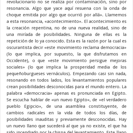
revolucionario no se realiza por contaminación, sino por
resonancia. Algo que yace aquí resuena con la onda de
choque emitida por algo que ocurrió por allá». Llamemos
a esta resonancia, «acontecimiento». El acontecimiento es
la creación repentina, no de una nueva realidad, sino de
una miríada de posibilidades. Ninguna de ellas es la
repetición de lo ya conocido. Esta es la razón por la cual es
oscurantista decir «este movimiento reclama democracia»
(lo que implica, por supuesto, la que disfrutamos en
Occidente), o que «este movimiento persigue mejoras
sociales» (lo que implica la prosperidad media de los
pequeñoburgueses vernáculos). Empezando casi sin nada,
resonando en todos lados, los levantamientos populares
crean posibilidades desconocidas para el mundo entero. La
palabra «democracia» apenas es pronunciada en Egipto.
Se escucha hablar de «un nuevo Egipto», de «el verdadero
pueblo Egipcio», de una asamblea constituyente, de
cambios radicales en la vida de todos los días, de
posibilidades inauditas y previamente desconocidas. Hay
un nuevo llano que sucederá al que ya no existe, el que ha
sido incendiado por la chispa del levantamiento. Este llano