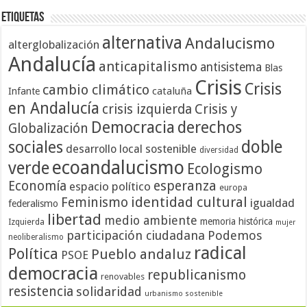
Etiquetas
alternativa
Andalucismo
alterglobalización
Andalucía
anticapitalismo
antisistema
Blas
Crisis
Crisis
cambio climático
cataluña
Infante
en Andalucía
crisis izquierda
Crisis y
Democracia
derechos
Globalización
doble
sociales
desarrollo local sostenible
diversidad
ecoandalucismo
verde
Ecologismo
Economía
esperanza
espacio político
europa
identidad cultural
Feminismo
igualdad
federalismo
libertad
medio ambiente
memoria histórica
Izquierda
mujer
participación ciudadana
Podemos
neoliberalismo
radical
Política
Pueblo andaluz
PSOE
democracia
republicanismo
renovables
resistencia
solidaridad
urbanismo sostenible