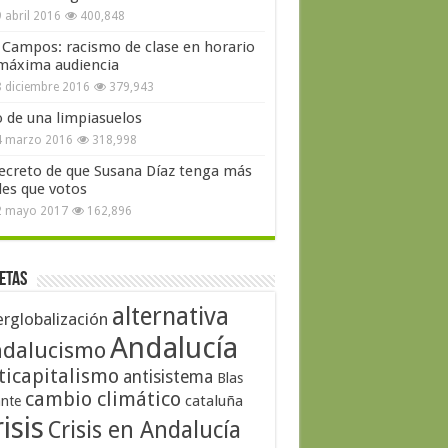
 abril 2016
400,848
 Campos: racismo de clase en horario
máxima audiencia
 diciembre 2016
379,943
o de una limpiasuelos
4 marzo 2016
318,998
secreto de que Susana Díaz tenga más
les que votos
2 mayo 2017
162,896
etas
alternativa
erglobalización
Andalucía
dalucismo
ticapitalismo
antisistema
Blas
cambio climático
cataluña
ante
isis
Crisis en Andalucía