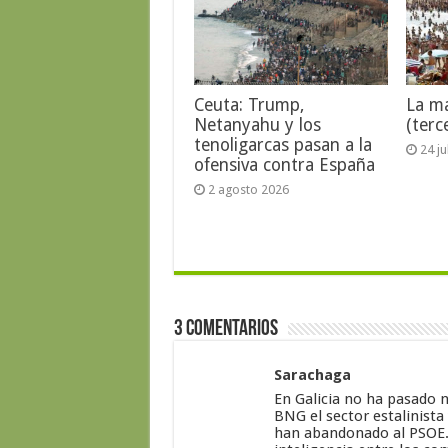
Ceuta: Trump,
La ma
Netanyahu y los
(terc
tenoligarcas pasan a la
24 j
ofensiva contra España
2 agosto 2026
3 Comentarios
Sarachaga
En Galicia no ha pasado 
BNG el sector estalinista
han abandonado al PSOE. E