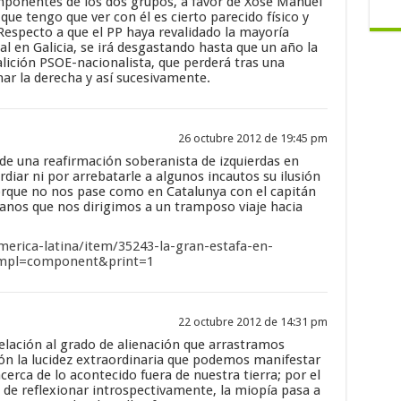
omponentes de los dos grupos, a favor de Xosé Manuel
que tengo que ver con él es cierto parecido físico y
Respecto a que el PP haya revalidado la mayoría
l en Galicia, se irá desgastando hasta que un año la
lición PSOE-nacionalista, que perderá tras una
nar la derecha y así sucesivamente.
26 octubre 2012 de 19:45 pm
de una reafirmación soberanista de izquierdas en
rdiar ni por arrebatarle a algunos incautos su ilusión
orque no nos pase como en Catalunya con el capitán
anos que nos dirigimos a un tramposo viaje hacia
merica-latina/item/35243-la-gran-estafa-en-
?tmpl=component&print=1
22 octubre 2012 de 14:31 pm
elación al grado de alienación que arrastramos
ón la lucidez extraordinaria que podemos manifestar
 acerca de lo acontecido fuera de nuestra tierra; por el
 de reflexionar introspectivamente, la miopía pasa a