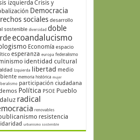
sis izquierda
Crisis y
Democracia
obalización
rechos sociales
desarrollo
doble
al sostenible
diversidad
ecoandalucismo
rde
ologismo
Economía
espacio
esperanza
ítico
federalismo
europa
identidad cultural
minismo
libertad
medio
aldad
Izquierda
biente
memoria histórica
mujer
participación ciudadana
iberalismo
Política
Pueblo
demos
PSOE
radical
daluz
emocracia
renovables
publicanismo
resistencia
lidaridad
urbanismo sostenible