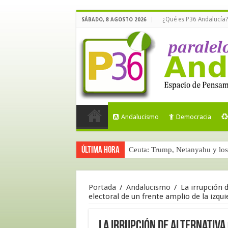
¿Qué es P36 Andalucía?
SÁBADO, 8 AGOSTO 2026
Andalucismo
Democracia
Última hora
Ceuta: Trump, Netanyahu y los 
Portada
/
Andalucismo
/
La irrupción 
electoral de un frente amplio de la izqui
La irrupción de Alternativa