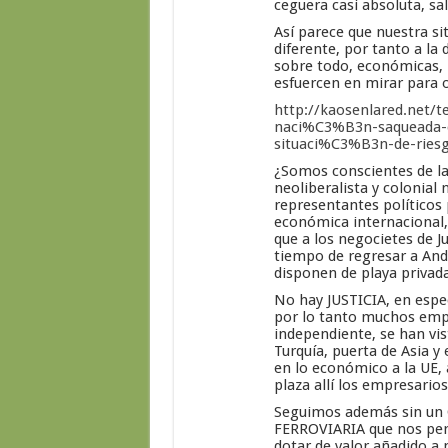
ceguera casi absoluta, sa
Así parece que nuestra 
diferente, por tanto a la 
sobre todo, económicas, 
esfuercen en mirar para o
http://kaosenlared.net/t
naci%C3%B3n-saqueada-ca
situaci%C3%B3n-de-ries
¿Somos conscientes de la
neoliberalista y colonial
representantes políticos 
económica internacional, 
que a los negocietes de J
tiempo de regresar a Anda
disponen de playa privad
No hay JUSTICIA, en espec
por lo tanto muchos emp
independiente, se han vis
Turquía, puerta de Asia y
en lo económico a la UE,
plaza allí los empresario
Seguimos además sin 
FERROVIARIA que nos per
dotar de valor añadido a 