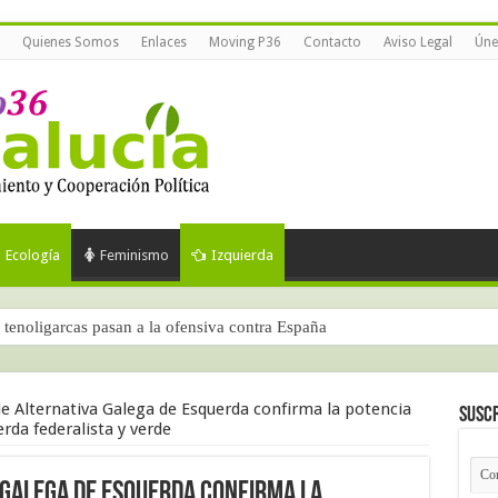
Quienes Somos
Enlaces
Moving P36
Contacto
Aviso Legal
Úne
Ecología
Feminismo
Izquierda
tenoligarcas pasan a la ofensiva contra España
de Alternativa Galega de Esquerda confirma la potencia
Suscr
erda federalista y verde
 Galega de Esquerda confirma la