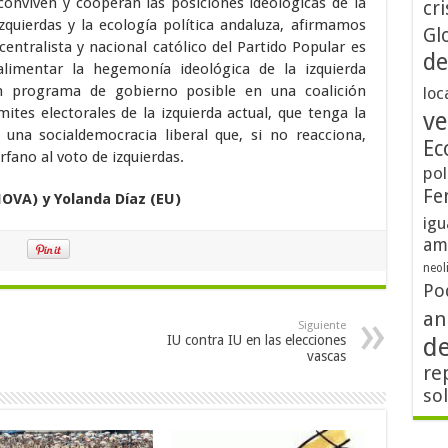
conviven y cooperan las posiciones ideológicas de la
cri
izquierdas y la ecología política andaluza, afirmamos
Gl
centralista y nacional católico del Partido Popular es
de
alimentar la hegemonía ideológica de la izquierda
 un programa de gobierno posible en una coalición
loc
mites electorales de la izquierda actual, que tenga la
ve
 una socialdemocracia liberal que, si no reacciona,
Ec
rfano al voto de izquierdas.
pol
Fe
NOVA) y Yolanda Díaz (EU)
igu
am
neol
Po
an
Siguiente
IU contra IU en las elecciones
d
vascas
re
so