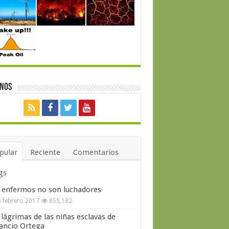
enos
pular
Reciente
Comentarios
gs
 enfermos no son luchadores
 febrero 2017
855,182
 lágrimas de las niñas esclavas de
ncio Ortega