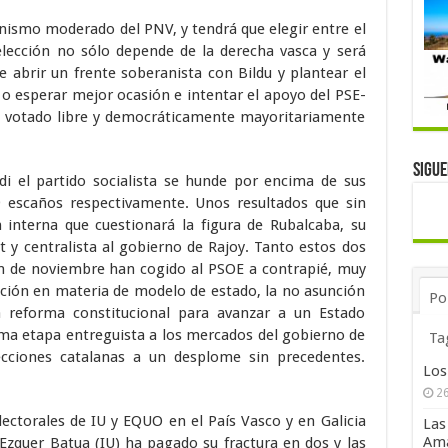
nismo moderado del PNV, y tendrá que elegir entre el
elección no sólo depende de la derecha vasca y será
 abrir un frente soberanista con Bildu y plantear el
, o esperar mejor ocasión e intentar el apoyo del PSE-
ha votado libre y democráticamente mayoritariamente
Sigu
i el partido socialista se hunde por encima de sus
9 escaños respectivamente. Unos resultados que sin
 interna que cuestionará la figura de Rubalcaba, su
ht y centralista al gobierno de Rajoy. Tanto estos dos
án de noviembre han cogido al PSOE a contrapié, muy
ición en materia de modelo de estado, la no asunción
Po
a reforma constitucional para avanzar a un Estado
ltima etapa entreguista a los mercados del gobierno de
Ta
ecciones catalanas a un desplome sin precedentes.
Los
26
ectorales de IU y EQUO en el País Vasco y en Galicia
Las
Ama
Ezquer Batua (IU) ha pagado su fractura en dos y las