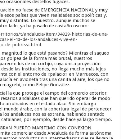
lvo ocasionales destellos fugaces.
situación no fuese de EMERGENCIA NACIONAL y muy
de esos países que viven realidades sociopolíticas y,
muy distintas. Lo nuestro, aunque muchos se
tro lado, ya ha pasado de castaño oscuro:
erritorios/t/andalucia/item/34829-historias-de-una-
si-el-40–de-los-andaluces-vive-en-
go-de-pobreza.html
 magnitud lo que está pasando? Mientras el saqueo
 nos golpea de la forma más brutal, nuestros
parecen los de un cortijo, cuya única proyección
desde las instituciones, no llega mucho más lejos
unta con el entorno de «palacio» en Marruecos, con
lucía en avioneta tras una canita al aire, los que no
a magrebí, como Felipe González.
ial la que protege el campo del comercio exterior,
resarios andaluces que han querido operar de modo
to arruinados en el estado alauí. Sin embargo
 el mundo árabe, con la cobertura legal de pertenecer
 a los andaluces nos es extraña, habiendo sentado
s catalanes, por ejemplo, desde hace ya largo tiempo.
un GRAN PUERTO MARITIMO CON CONEXION
mita comerciar desde Andalucía de forma autónoma,
nuestros productos sin intermediarios que se llevan la