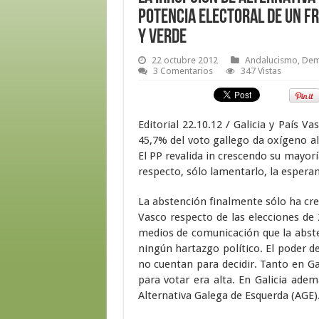
potencia electoral de un fr
y verde
22 octubre 2012
Andalucismo
,
Dem
3 Comentarios
347 Vistas
Editorial 22.10.12 / Galicia y País 
45,7% del voto gallego da oxígeno al
El PP revalida in crescendo su mayor
respecto, sólo lamentarlo, la espera
La abstención finalmente sólo ha cre
Vasco respecto de las elecciones de
medios de comunicación que la abste
ningún hartazgo político. El poder d
no cuentan para decidir. Tanto en Ga
para votar era alta. En Galicia ad
Alternativa Galega de Esquerda (AGE)