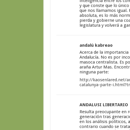
inteligencia entre los c
y que conste que lo único 
que nos llamamos igual. 
absoluta, es lo más norma
pierda y gobierne una coa
legislatura y volverá a ga
andalú kabreao
Acerca de la importancia 
Andalucía. No es por inco
masoca centralista. Es p
araña Artur Mas. Encontr
ninguna parte:
http://kaosenlared.net/a
catalunya-parte-i.html
ANDALUSI LIBERTARIO
Resulta preocupante en r
generación tras generaci
en los análisis políticos,
contrario cuando se trata