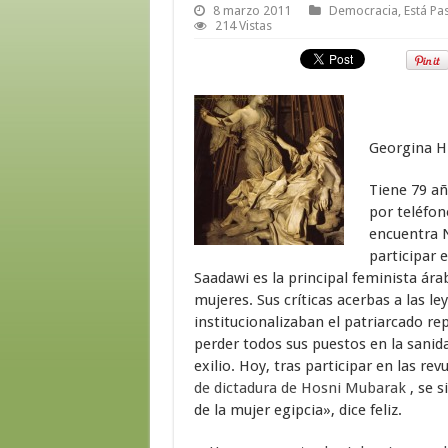
8 marzo 2011
Democracia
,
Está Pa
214 Vistas
Georgina Hi
Tiene 79 añ
por teléfon
encuentra N
participar 
Saadawi es la principal feminista ára
mujeres. Sus críticas acerbas a las le
institucionalizaban el patriarcado re
perder todos sus puestos en la sanida
exilio. Hoy, tras participar en las rev
de dictadura de Hosni Mubarak
, se 
de la mujer egipcia», dice feliz.