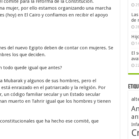
el comité para la reforma de la Constitución.
29
a mujer, por ello estamos organizando una marcha
Las
s (hoy) en El Cairo y confiamos en recibir el apoyo
de 
28
Hij
1
ones del nuevo Egipto deben de contar con mujeres. Se
El 
bres los que deciden.
ava
2
n todo quede igual que antes?
a Mubarak y algunos de sus hombres, pero el
Etiqu
está enraizado en el patriarcado y la religión. Por
 un código familiar secular y un Estado secular
alt
 han muerto en Tahrir igual que los hombres y tienen
An
an
 constitucionales que ha hecho ese comité, que
Inf
Cr