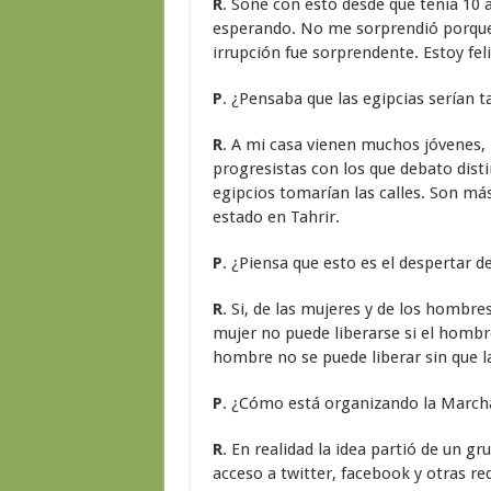
R
. Soñé con esto desde que tenía 10 a
esperando. No me sorprendió porque l
irrupción fue sorprendente. Estoy feli
P
. ¿Pensaba que las egipcias serían t
R
. A mi casa vienen muchos jóvenes, 
progresistas con los que debato dis
egipcios tomarían las calles. Son má
estado en Tahrir.
P
. ¿Piensa que esto es el despertar d
R
. Si, de las mujeres y de los hombr
mujer no puede liberarse si el hombr
hombre no se puede liberar sin que la
P
. ¿Cómo está organizando la Marcha
R
. En realidad la idea partió de un g
acceso a twitter, facebook y otras r