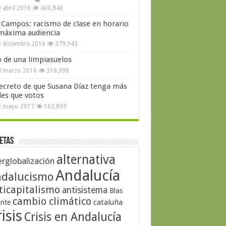
 abril 2016
400,848
 Campos: racismo de clase en horario
máxima audiencia
 diciembre 2016
379,943
o de una limpiasuelos
4 marzo 2016
318,998
secreto de que Susana Díaz tenga más
les que votos
2 mayo 2017
162,899
etas
alternativa
erglobalización
Andalucía
dalucismo
ticapitalismo
antisistema
Blas
cambio climático
cataluña
ante
isis
Crisis en Andalucía