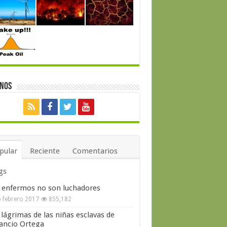
enos
pular
Reciente
Comentarios
gs
 enfermos no son luchadores
 febrero 2017
855,182
 lágrimas de las niñas esclavas de
ncio Ortega