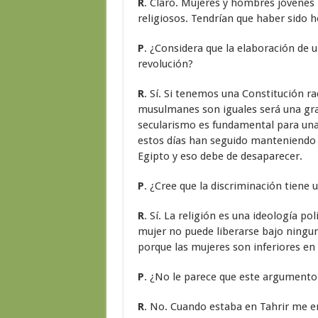
R
. Claro. Mujeres y hombres jóvenes
religiosos. Tendrían que haber sido 
P
. ¿Considera que la elaboración de u
revolución?
R
. Sí. Si tenemos una Constitución r
musulmanes son iguales será una gran
secularismo es fundamental para una
estos días han seguido manteniendo qu
Egipto y eso debe de desaparecer.
P
. ¿Cree que la discriminación tiene 
R
. Sí. La religión es una ideología po
mujer no puede liberarse bajo ninguna
porque las mujeres son inferiores en 
P
. ¿No le parece que este argumento
R
. No. Cuando estaba en Tahrir me 