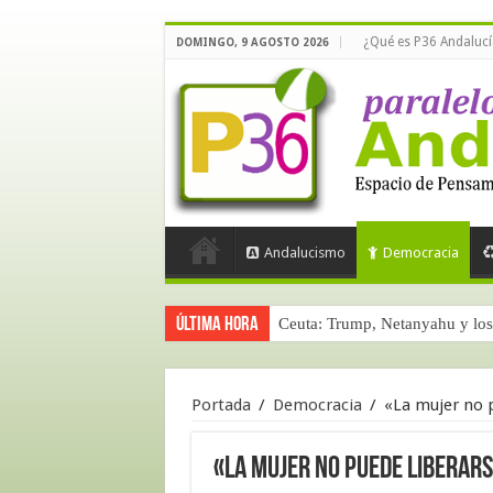
¿Qué es P36 Andalucí
DOMINGO, 9 AGOSTO 2026
Andalucismo
Democracia
Última hora
Ceuta: Trump, Netanyahu y los 
Portada
/
Democracia
/
«La mujer no p
«La mujer no puede liberars