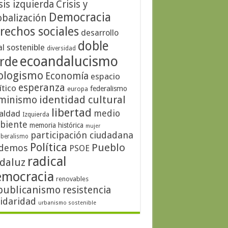
sis izquierda
Crisis y
Democracia
obalización
rechos sociales
desarrollo
doble
al sostenible
diversidad
ecoandalucismo
rde
ologismo
Economía
espacio
esperanza
ítico
federalismo
europa
identidad cultural
minismo
libertad
medio
aldad
Izquierda
biente
memoria histórica
mujer
participación ciudadana
iberalismo
Política
Pueblo
demos
PSOE
radical
daluz
emocracia
renovables
publicanismo
resistencia
lidaridad
urbanismo sostenible