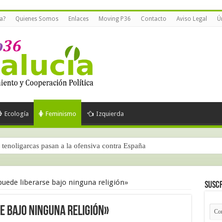
a?
Quienes Somos
Enlaces
Moving P36
Contacto
Aviso Legal
Ú
Ecología
Feminismo
Izquierda
tenoligarcas pasan a la ofensiva contra España
uede liberarse bajo ninguna religión»
Suscr
e bajo ninguna religión»