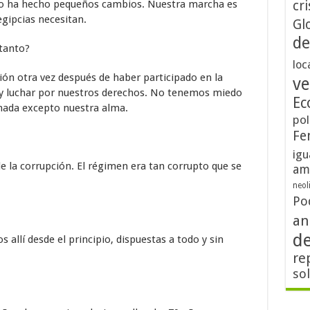
olo ha hecho pequeños cambios. Nuestra marcha es
cri
egipcias necesitan.
Gl
de
 tanto?
loc
ión otra vez después de haber participado en la
ve
 y luchar por nuestros derechos. No tenemos miedo
Ec
nada excepto nuestra alma.
pol
Fe
igu
de la corrupción. El régimen era tan corrupto que se
am
neol
Po
an
d
s allí desde el principio, dispuestas a todo y sin
re
so