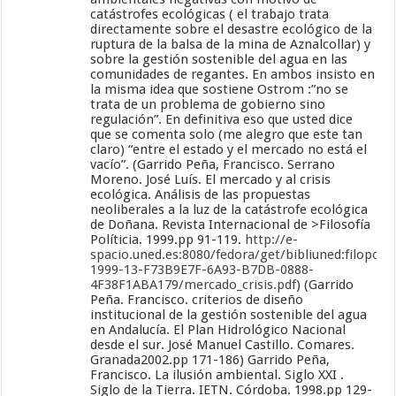
catástrofes ecológicas ( el trabajo trata
directamente sobre el desastre ecológico de la
ruptura de la balsa de la mina de Aznalcollar) y
sobre la gestión sostenible del agua en las
comunidades de regantes. En ambos insisto en
la misma idea que sostiene Ostrom :”no se
trata de un problema de gobierno sino
regulación”. En definitiva eso que usted dice
que se comenta solo (me alegro que este tan
claro) “entre el estado y el mercado no está el
vacío”. (Garrido Peña, Francisco. Serrano
Moreno. José Luís. El mercado y al crisis
ecológica. Análisis de las propuestas
neoliberales a la luz de la catástrofe ecológica
de Doñana. Revista Internacional de >Filosofía
Políticia. 1999.pp 91-119.
http://e-
spacio.uned.es:8080/fedora/get/bibliuned:filopoli-
1999-13-F73B9E7F-6A93-B7DB-0888-
4F38F1ABA179/mercado_crisis.pdf
) (Garrido
Peña. Francisco. criterios de diseño
institucional de la gestión sostenible del agua
en Andalucía. El Plan Hidrológico Nacional
desde el sur. José Manuel Castillo. Comares.
Granada2002.pp 171-186) Garrido Peña,
Francisco. La ilusión ambiental. Siglo XXI .
Siglo de la Tierra. IETN. Córdoba. 1998.pp 129-