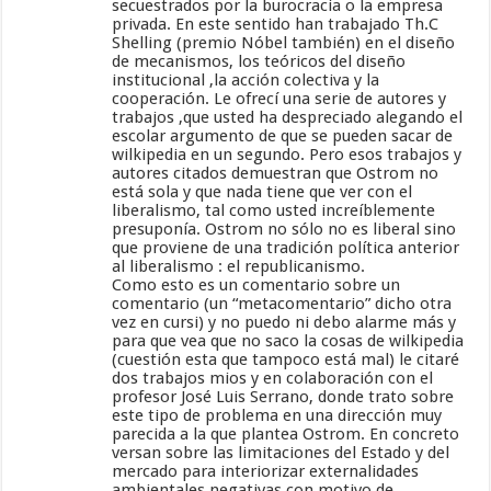
secuestrados por la burocracia o la empresa
privada. En este sentido han trabajado Th.C
Shelling (premio Nóbel también) en el diseño
de mecanismos, los teóricos del diseño
institucional ,la acción colectiva y la
cooperación. Le ofrecí una serie de autores y
trabajos ,que usted ha despreciado alegando el
escolar argumento de que se pueden sacar de
wilkipedia en un segundo. Pero esos trabajos y
autores citados demuestran que Ostrom no
está sola y que nada tiene que ver con el
liberalismo, tal como usted increíblemente
presuponía. Ostrom no sólo no es liberal sino
que proviene de una tradición política anterior
al liberalismo : el republicanismo.
Como esto es un comentario sobre un
comentario (un “metacomentario” dicho otra
vez en cursi) y no puedo ni debo alarme más y
para que vea que no saco la cosas de wilkipedia
(cuestión esta que tampoco está mal) le citaré
dos trabajos mios y en colaboración con el
profesor José Luis Serrano, donde trato sobre
este tipo de problema en una dirección muy
parecida a la que plantea Ostrom. En concreto
versan sobre las limitaciones del Estado y del
mercado para interiorizar externalidades
ambientales negativas con motivo de