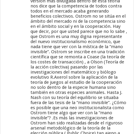
versión más divulgada dentro de esta teoría
nos dice que la competencia de todos contra
todos en el mercado acaba generando
beneficios colectivos. Ostrom no se sitúa en el
ámbito del mercado ni de la competencia sino
en el ámbito social y en la cooperación. Hay
que decir, por que usted parece que no lo sabe ,
que Ostrom es una muy digna representante
del nuevo institucionalismo económico, que
nada tiene que ver con la mística de la “mano
invisible”. Ostrom se inscribe en una tradición
científica que se remonta a Coase (la teoría de
los costes de transacción) , a Olson (Teoría de
la acción colectiva) pasando por las
investigaciones del matemático y biólogo
evolutivo R.Axerol sobre la aplicación de la
teoría de juegos al estudio de la cooperación
no solo dentro de la especie humana sino
también en otras especies animales. Hasta J.
Nash con su teoría del equilibrio se situaba
fuera de las tesis de la “mano invisible”. ¿Cómo
es posible que una neo institucionalista como
Ostrom tiene algo que ver con la “mano
invisible”? .Es más las investigaciones de
Ostrom han sido realizadas desde el riguroso
arsenal metodológico de la teoría de la
elección pública ( Public Choice) tan ajeno a