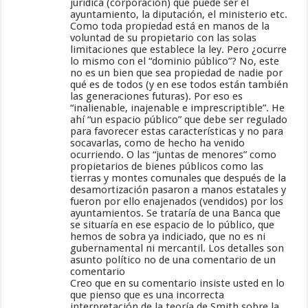
jurídica (corporación) que puede ser el
ayuntamiento, la diputación, el ministerio etc.
Como toda propiedad está en manos de la
voluntad de su propietario con las solas
limitaciones que establece la ley. Pero ¿ocurre
lo mismo con el “dominio público”? No, este
no es un bien que sea propiedad de nadie por
qué es de todos (y en ese todos están también
las generaciones futuras). Por eso es
“inalienable, inajenable e imprescriptible”. He
ahí “un espacio público” que debe ser regulado
para favorecer estas características y no para
socavarlas, como de hecho ha venido
ocurriendo. O las “juntas de menores” como
propietarios de bienes públicos como las
tierras y montes comunales que después de la
desamortización pasaron a manos estatales y
fueron por ello enajenados (vendidos) por los
ayuntamientos. Se trataría de una Banca que
se situaría en ese espacio de lo público, que
hemos de sobra ya indiciado, que no es ni
gubernamental ni mercantil. Los detalles son
asunto político no de una comentario de un
comentario
Creo que en su comentario insiste usted en lo
que pienso que es una incorrecta
interpretación de la teoría de Smith sobre la