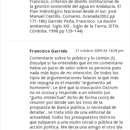
Francisco. criterios de diseño institucional de
la gestión sostenible del agua en Andalucía. El
Plan Hidrológico Nacional desde el sur. José
Manuel Castillo. Comares. Granada2002.pp
171-186) Garrido Peña, Francisco. La ilusión
ambiental. Siglo XXI . Siglo de la Tierra. IETN.
Córdoba. 1998.pp 129-144)
Francisco Garrido
21 octubre 2009 de 14:58 pm
Comentario sobre lo público y lo común (I)
Disculpe si ha entendido que en mi comentario
había un juicio de valor sobre su persona pues
nada más lejos de mi intención. De todos los
tipos de argumentaciones falaces la que más
me repugna es el manido “argumento ad
hominem”. Le diré que la invocación Ostrom
no es ociosa y responde a un intento (un
“guiño intelectual” dicho de forma cursi) de
resumir por dónde van los tiros de la
propuesta de Banca pública, si necesidad de
detallar , se trata sólo de una editorial de
actualidad, todos los presupuestos teóricos
que subyacen a una visión social o pública de la
acción política. Me decía una amigo el otro día