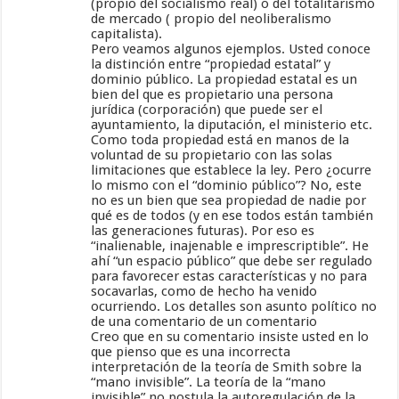
(propio del socialismo real) o del totalitarismo
de mercado ( propio del neoliberalismo
capitalista).
Pero veamos algunos ejemplos. Usted conoce
la distinción entre “propiedad estatal” y
dominio público. La propiedad estatal es un
bien del que es propietario una persona
jurídica (corporación) que puede ser el
ayuntamiento, la diputación, el ministerio etc.
Como toda propiedad está en manos de la
voluntad de su propietario con las solas
limitaciones que establece la ley. Pero ¿ocurre
lo mismo con el “dominio público”? No, este
no es un bien que sea propiedad de nadie por
qué es de todos (y en ese todos están también
las generaciones futuras). Por eso es
“inalienable, inajenable e imprescriptible”. He
ahí “un espacio público” que debe ser regulado
para favorecer estas características y no para
socavarlas, como de hecho ha venido
ocurriendo. Los detalles son asunto político no
de una comentario de un comentario
Creo que en su comentario insiste usted en lo
que pienso que es una incorrecta
interpretación de la teoría de Smith sobre la
“mano invisible”. La teoría de la “mano
invisible” no postula la autoregulación de la