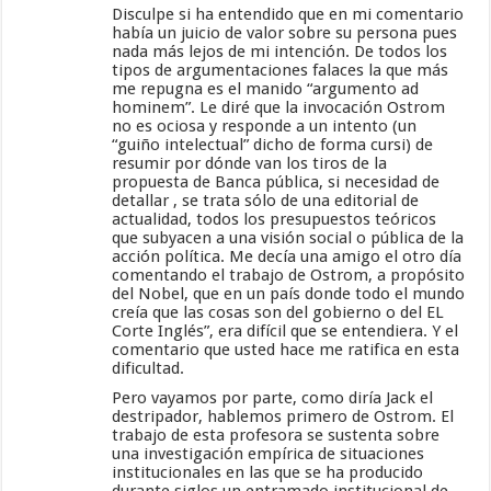
Disculpe si ha entendido que en mi comentario
había un juicio de valor sobre su persona pues
nada más lejos de mi intención. De todos los
tipos de argumentaciones falaces la que más
me repugna es el manido “argumento ad
hominem”. Le diré que la invocación Ostrom
no es ociosa y responde a un intento (un
“guiño intelectual” dicho de forma cursi) de
resumir por dónde van los tiros de la
propuesta de Banca pública, si necesidad de
detallar , se trata sólo de una editorial de
actualidad, todos los presupuestos teóricos
que subyacen a una visión social o pública de la
acción política. Me decía una amigo el otro día
comentando el trabajo de Ostrom, a propósito
del Nobel, que en un país donde todo el mundo
creía que las cosas son del gobierno o del EL
Corte Inglés”, era difícil que se entendiera. Y el
comentario que usted hace me ratifica en esta
dificultad.
Pero vayamos por parte, como diría Jack el
destripador, hablemos primero de Ostrom. El
trabajo de esta profesora se sustenta sobre
una investigación empírica de situaciones
institucionales en las que se ha producido
durante siglos un entramado institucional de