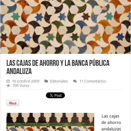
Las cajas de ahorro y la banca pública
andaluza
16 octubre 2009
Editoriales
11 Comentarios
705 Vistas
Las cajas
de ahorro
andaluzas