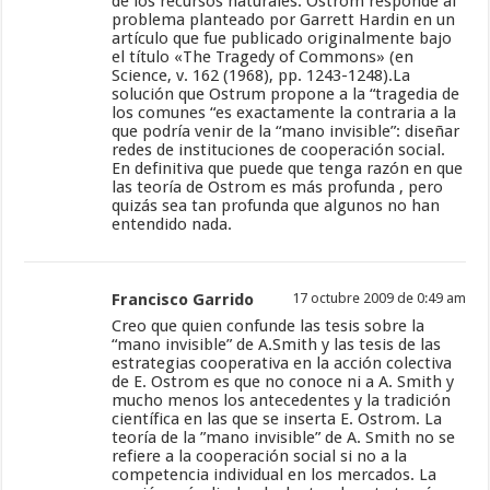
de los recursos naturales. Ostrom responde al
problema planteado por Garrett Hardin en un
artículo que fue publicado originalmente bajo
el título «The Tragedy of Commons» (en
Science, v. 162 (1968), pp. 1243-1248).La
solución que Ostrum propone a la “tragedia de
los comunes “es exactamente la contraria a la
que podría venir de la “mano invisible”: diseñar
redes de instituciones de cooperación social.
En definitiva que puede que tenga razón en que
las teoría de Ostrom es más profunda , pero
quizás sea tan profunda que algunos no han
entendido nada.
Francisco Garrido
17 octubre 2009 de 0:49 am
Creo que quien confunde las tesis sobre la
“mano invisible” de A.Smith y las tesis de las
estrategias cooperativa en la acción colectiva
de E. Ostrom es que no conoce ni a A. Smith y
mucho menos los antecedentes y la tradición
científica en las que se inserta E. Ostrom. La
teoría de la ”mano invisible” de A. Smith no se
refiere a la cooperación social si no a la
competencia individual en los mercados. La