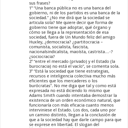
sus frases?
1º “Una banca pública no es una banca del
gobierno, ni de los partidos es una banca de la
sociedad.” ¿No me dirá que la sociedad se
articula sola? Me quiere decir que forma de
gobierno tiene que adoptar, qué órgano y
cómo se llega a la representación de esa
sociedad, fuera de Un Mundo feliz del amigo
Huxley, ¿democracia? ¿partitocracia –
comunista, socialista, fascista,
nacionalsindicalista, maoísta, castrista…-?
¿sociocracia?
2º “entre el mercado (privado) y el Estado (la
burocracia) no está el vacío”, se comenta sola.
3º “Está la sociedad que tiene estrategias,
recursos e inteligencia colectiva mucho más
eficientes que los mercaderes o los
burócratas”. No me diga que tal y como está
expresada no está diciendo lo mismo que
Adams Smith cuando intentaba demostrar la
existencia de un orden económico natural, que
funcionaría con más eficacia cuanto menos
interviniese el Estado. Los dos, cada uno por
un camino distinto, llegan a la conclusión de
que a la sociedad hay que darle campo para que
se exprese en libertad. El slogan del