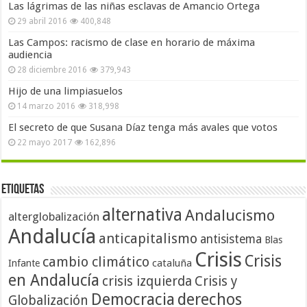
Las lágrimas de las niñas esclavas de Amancio Ortega
29 abril 2016
400,848
Las Campos: racismo de clase en horario de máxima
audiencia
28 diciembre 2016
379,943
Hijo de una limpiasuelos
14 marzo 2016
318,998
El secreto de que Susana Díaz tenga más avales que votos
22 mayo 2017
162,896
Etiquetas
alternativa
Andalucismo
alterglobalización
Andalucía
anticapitalismo
antisistema
Blas
Crisis
Crisis
cambio climático
cataluña
Infante
en Andalucía
crisis izquierda
Crisis y
Democracia
derechos
Globalización