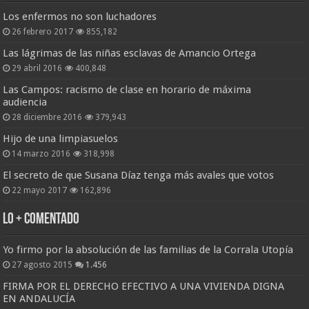
Los enfermos no son luchadores
26 febrero 2017
855,182
Las lágrimas de las niñas esclavas de Amancio Ortega
29 abril 2016
400,848
Las Campos: racismo de clase en horario de máxima
audiencia
28 diciembre 2016
379,943
Hijo de una limpiasuelos
14 marzo 2016
318,998
El secreto de que Susana Díaz tenga más avales que votos
22 mayo 2017
162,896
Lo + Comentado
Yo firmo por la absolución de las familias de la Corrala Utopía
27 agosto 2015
1.456
FIRMA POR EL DERECHO EFECTIVO A UNA VIVIENDA DIGNA
EN ANDALUCÍA