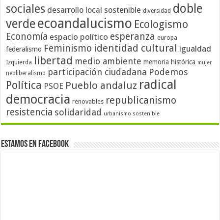
doble
sociales
desarrollo local sostenible
diversidad
ecoandalucismo
verde
Ecologismo
Economía
esperanza
espacio político
europa
identidad cultural
Feminismo
igualdad
federalismo
libertad
medio ambiente
memoria histórica
Izquierda
mujer
participación ciudadana
Podemos
neoliberalismo
radical
Política
Pueblo andaluz
PSOE
democracia
republicanismo
renovables
resistencia
solidaridad
urbanismo sostenible
Estamos en Facebook