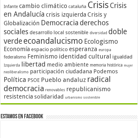
Crisis
Crisis
cambio climático
cataluña
Infante
en Andalucía
crisis izquierda
Crisis y
Democracia
derechos
Globalización
doble
sociales
desarrollo local sostenible
diversidad
ecoandalucismo
verde
Ecologismo
Economía
esperanza
espacio político
europa
identidad cultural
Feminismo
igualdad
federalismo
libertad
medio ambiente
memoria histórica
Izquierda
mujer
participación ciudadana
Podemos
neoliberalismo
radical
Política
Pueblo andaluz
PSOE
democracia
republicanismo
renovables
resistencia
solidaridad
urbanismo sostenible
Estamos en Facebook