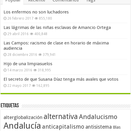
Popular
Reciente
Comentarios
Tags
Los enfermos no son luchadores
26 febrero 2017
855,180
Las lágrimas de las niñas esclavas de Amancio Ortega
29 abril 2016
400,848
Las Campos: racismo de clase en horario de máxima
audiencia
28 diciembre 2016
379,941
Hijo de una limpiasuelos
14 marzo 2016
318,995
El secreto de que Susana Díaz tenga más avales que votos
22 mayo 2017
162,895
Etiquetas
alternativa
Andalucismo
alterglobalización
Andalucía
anticapitalismo
antisistema
Blas