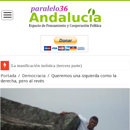
La masificación turística (tercera parte)
La opinión pública ante las próximas elecciones generales
Portada
/
Democracia
/
Queremos una izquierda como la
derecha, pero al revés