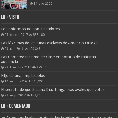
14 julio 2026
Lo + Visto
Los enfermos no son luchadores
26 febrero 2017
855,180
Las lágrimas de las niñas esclavas de Amancio Ortega
29 abril 2016
400,848
Las Campos: racismo de clase en horario de máxima
audiencia
28 diciembre 2016
379,941
Hijo de una limpiasuelos
14 marzo 2016
318,995
El secreto de que Susana Díaz tenga más avales que votos
22 mayo 2017
162,895
Lo + Comentado
Yo firmo por la absolución de las familias de la Corrala Utopía