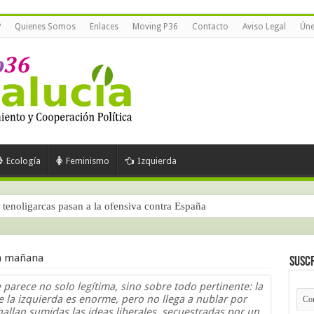
?
Quienes Somos
Enlaces
Moving P36
Contacto
Aviso Legal
Úne
Ecología
Feminismo
Izquierda
tenoligarcas pasan a la ofensiva contra España
ia mañana
Suscr
e parece no solo legítima, sino sobre todo pertinente: la
de la izquierda es enorme, pero no llega a nublar por
hallan sumidas las ideas liberales, secuestradas por un