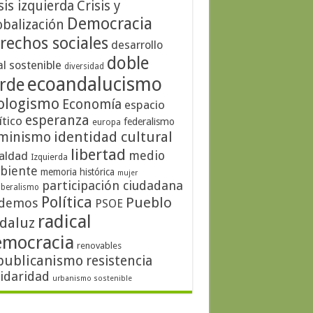
sis izquierda
Crisis y
Democracia
obalización
rechos sociales
desarrollo
doble
al sostenible
diversidad
ecoandalucismo
rde
ologismo
Economía
espacio
esperanza
ítico
federalismo
europa
identidad cultural
minismo
libertad
medio
aldad
Izquierda
biente
memoria histórica
mujer
participación ciudadana
iberalismo
Política
Pueblo
demos
PSOE
radical
daluz
emocracia
renovables
publicanismo
resistencia
lidaridad
urbanismo sostenible