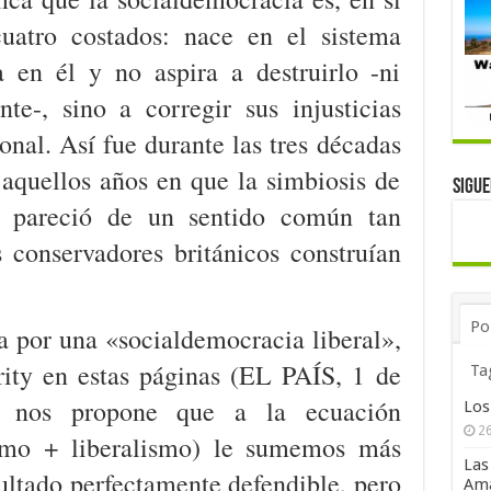
cuatro costados: nace en el sistema
a en él y no aspira a destruirlo -ni
te-, sino a corregir sus injusticias
onal. Así fue durante las tres décadas
aquellos años en que la simbiosis de
Sigu
mo pareció de un sentido común tan
 conservadores británicos construían
Po
a por una «socialdemocracia liberal»,
ity en estas páginas (EL PAÍS, 1 de
Ta
e nos propone que a la ecuación
Los
26
ismo + liberalismo) le sumemos más
Las
sultado perfectamente defendible, pero
Ama