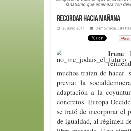
fanatismo que amenaza con devo
Recordar hacia mañana
20 junio 2011
Democracia
,
Está Pa
Irene 
remien
muchos tratan de hacer- s
previa: la socialdemocr
adaptación a la coyunt
concretos -Europa Occiden
se trató de incorporar el p
de igualdad, al régimen d
libre mercado. Esto signi