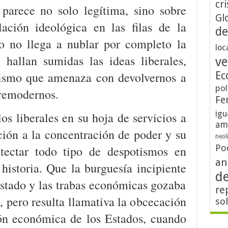
cri
 parece no solo legítima, sino sobre
Gl
lación ideológica en las filas de la
de
o no llega a nublar por completo la
loc
 hallan sumidas las ideas liberales,
ve
tismo que amenaza con devolvernos a
Ec
pol
premodernos.
Fe
igu
os liberales en su hoja de servicios a
am
ión a la concentración de poder y su
neol
Po
etectar todo tipo de despotismos en
an
historia. Que la burguesía incipiente
d
Estado y las trabas económicas gozaba
re
, pero resulta llamativa la obcecación
so
ión económica de los Estados, cuando