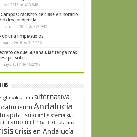
 abril 2016
400,848
 Campos: racismo de clase en horario
máxima audiencia
 diciembre 2016
379,942
o de una limpiasuelos
4 marzo 2016
318,996
secreto de que Susana Díaz tenga más
les que votos
2 mayo 2017
162,896
etas
alternativa
erglobalización
Andalucía
dalucismo
ticapitalismo
antisistema
Blas
cambio climático
cataluña
ante
isis
Crisis en Andalucía