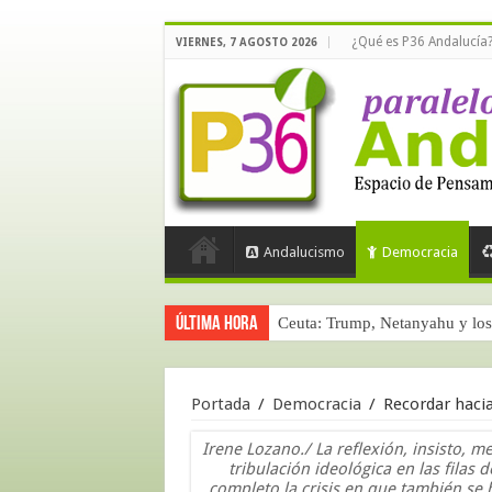
¿Qué es P36 Andalucía
VIERNES, 7 AGOSTO 2026
Andalucismo
Democracia
Última hora
Ceuta: Trump, Netanyahu y los 
Portada
/
Democracia
/
Recordar hac
Irene Lozano./ La reflexión, insisto, m
tribulación ideológica en las filas 
completo la crisis en que también se 