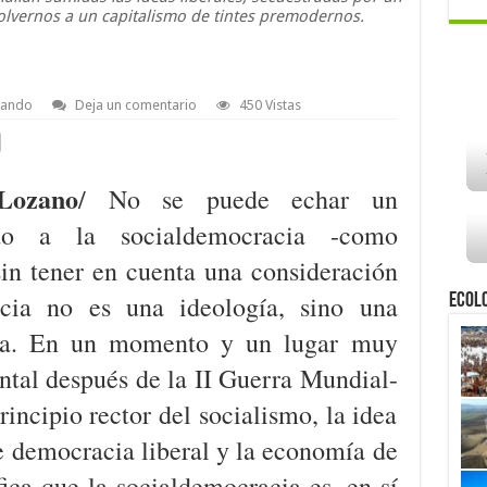
lvernos a un capitalismo de tintes premodernos.
sando
Deja un comentario
450 Vistas
Lozano
/ No se puede echar un
do a la socialdemocracia -como
in tener en cuenta una consideración
acia no es una ideología, sino una
Ecol
ura. En un momento y un lugar muy
tal después de la II Guerra Mundial-
rincipio rector del socialismo, la idea
e democracia liberal y la economía de
fica que la socialdemocracia es, en sí