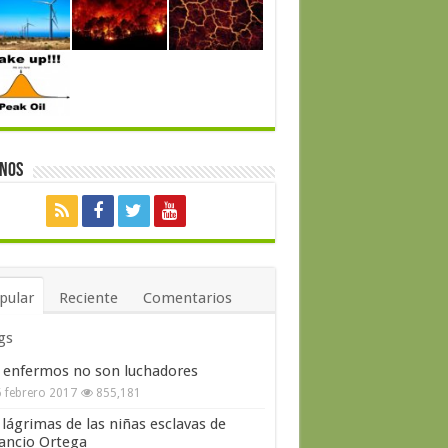
enos
pular
Reciente
Comentarios
gs
 enfermos no son luchadores
 febrero 2017
855,181
 lágrimas de las niñas esclavas de
ncio Ortega