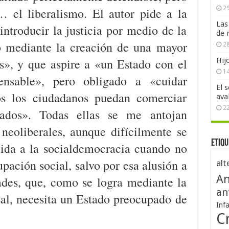
29
… el liberalismo. El autor pide a la
Las
introducir la justicia por medio de la
de 
no mediante la creación de una mayor
28
s», y que aspire a «un Estado con el
Hij
1
nsable», pero obligado a «cuidar
El 
os los ciudadanos puedan comerciar
ava
2
ados». Todas ellas se me antojan
 neoliberales, aunque difícilmente se
Etiqu
ida a la socialdemocracia cuando no
pación social, salvo por esa alusión a
alt
An
ades, que, como se logra mediante la
an
al, necesita un Estado preocupado de
Inf
.
Cr