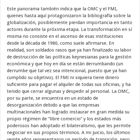
Este panorama también indica que la OMC y el FMI,
quienes hasta aquí protagonizaron la bibliografía sobre la
globalización, posiblemente pierdan importancia en tanto
actores durante la próxima etapa. La transformación en sí
misma no consiste en el ascenso de esas instituciones
desde la década de 1980, como suele afirmarse. En
realidad, son soldados rasos que ya han finalizado su labor
de destrucción de las políticas keynesianas para la ges­tión
económica y que hoy en día se están derrumbando (un
derrumbe que tal vez sea intencional, puesto que ya han
cumplido su objetivo). El FMI ni siquiera tiene dinero
suficiente para pagar el alquiler de todas sus oficinas, y ha
tenido que cerrar algunas y despedir al personal. La OMC,
por su parte, se encuentra en un estado de
desorganización debido a que las empresas
multinacionales han logrado instaurar en gran medida su
propio régimen de “libre comercio” y los estados más
poderosos han adoptado el bilatera­lismo, que les permite
negociar en sus propios términos. A mi juicio, los últimos
veinte años representaron un período de transición, pero