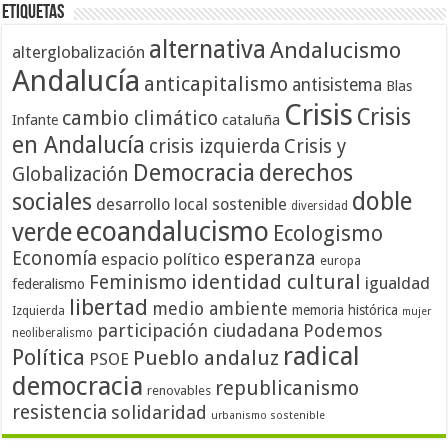
Etiquetas
alternativa
Andalucismo
alterglobalización
Andalucía
anticapitalismo
antisistema
Blas
Crisis
Crisis
cambio climático
cataluña
Infante
en Andalucía
crisis izquierda
Crisis y
Democracia
derechos
Globalización
doble
sociales
desarrollo local sostenible
diversidad
ecoandalucismo
verde
Ecologismo
Economía
esperanza
espacio político
europa
identidad cultural
Feminismo
igualdad
federalismo
libertad
medio ambiente
memoria histórica
Izquierda
mujer
participación ciudadana
Podemos
neoliberalismo
radical
Política
Pueblo andaluz
PSOE
democracia
republicanismo
renovables
resistencia
solidaridad
urbanismo sostenible