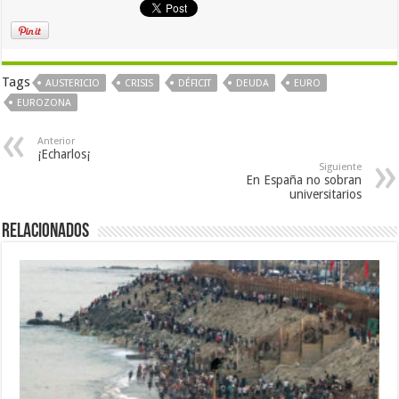
Tags
AUSTERICIO
CRISIS
DÉFICIT
DEUDA
EURO
EUROZONA
Anterior
¡Echarlos¡
Siguiente
En España no sobran
universitarios
Relacionados