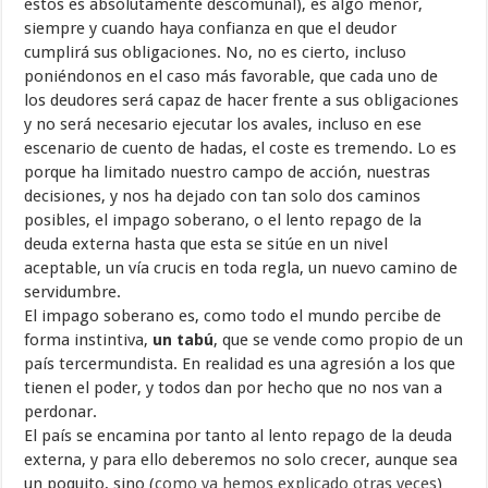
estos es absolutamente descomunal), es algo menor,
siempre y cuando haya confianza en que el deudor
cumplirá sus obligaciones. No, no es cierto, incluso
poniéndonos en el caso más favorable, que cada uno de
los deudores será capaz de hacer frente a sus obligaciones
y no será necesario ejecutar los avales, incluso en ese
escenario de cuento de hadas, el coste es tremendo. Lo es
porque ha limitado nuestro campo de acción, nuestras
decisiones, y nos ha dejado con tan solo dos caminos
posibles, el impago soberano, o el lento repago de la
deuda externa hasta que esta se sitúe en un nivel
aceptable, un vía crucis en toda regla, un nuevo camino de
servidumbre.
El impago soberano es, como todo el mundo percibe de
forma instintiva,
un tabú
, que se vende como propio de un
país tercermundista. En realidad es una agresión a los que
tienen el poder, y todos dan por hecho que no nos van a
perdonar.
El país se encamina por tanto al lento repago de la deuda
externa, y para ello deberemos no solo crecer, aunque sea
un poquito, sino (
como ya hemos explicado otras veces
)