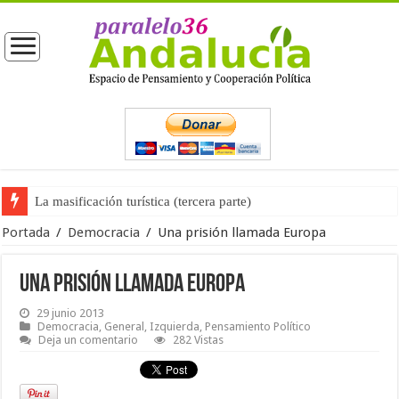
La opinión pública ante las próximas elecciones generales
Portada
/
Democracia
/
Una prisión llamada Europa
Una prisión llamada Europa
29 junio 2013
Democracia
,
General
,
Izquierda
,
Pensamiento Político
Deja un comentario
282 Vistas