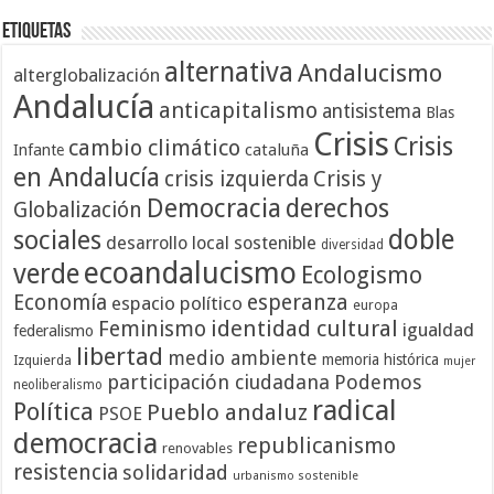
Etiquetas
alternativa
Andalucismo
alterglobalización
Andalucía
anticapitalismo
antisistema
Blas
Crisis
Crisis
cambio climático
cataluña
Infante
en Andalucía
crisis izquierda
Crisis y
Democracia
derechos
Globalización
doble
sociales
desarrollo local sostenible
diversidad
ecoandalucismo
verde
Ecologismo
Economía
esperanza
espacio político
europa
identidad cultural
Feminismo
igualdad
federalismo
libertad
medio ambiente
memoria histórica
Izquierda
mujer
participación ciudadana
Podemos
neoliberalismo
radical
Política
Pueblo andaluz
PSOE
democracia
republicanismo
renovables
resistencia
solidaridad
urbanismo sostenible