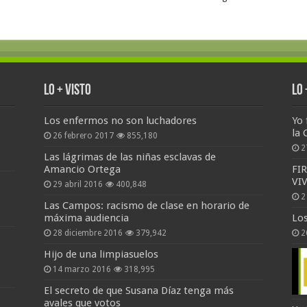
Lo + Visto
Lo
Los enfermos no son luchadores
Yo 
la 
26 febrero 2017
855,180
2
Las lágrimas de las niñas esclavas de
Amancio Ortega
FI
VI
29 abril 2016
400,848
2
Las Campos: racismo de clase en horario de
máxima audiencia
Lo
28 diciembre 2016
379,942
2
Hijo de una limpiasuelos
14 marzo 2016
318,995
El secreto de que Susana Díaz tenga más
avales que votos