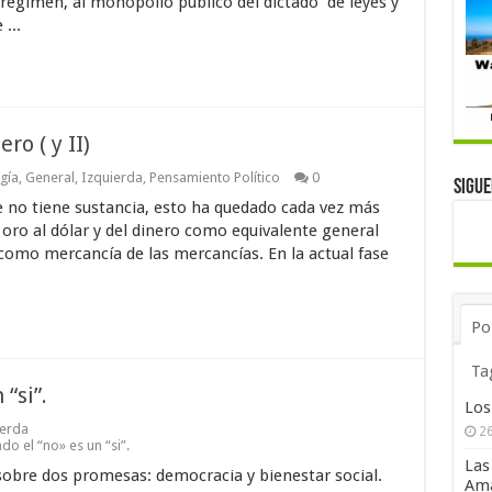
 régimen, al monopolio público del dictado de leyes y
...
ro ( y II)
gía
,
General
,
Izquierda
,
Pensamiento Político
0
Sigu
ue no tiene sustancia, esto ha quedado cada vez más
 oro al dólar y del dinero como equivalente general
 como mercancía de las mercancías. En la actual fase
Po
Ta
“si”.
Los
ierda
26
do el “no» es un “si”.
Las
sobre dos promesas: democracia y bienestar social.
Ama