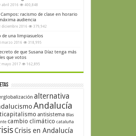
 abril 2016
400,848
 Campos: racismo de clase en horario
máxima audiencia
 diciembre 2016
379,942
o de una limpiasuelos
4 marzo 2016
318,995
secreto de que Susana Díaz tenga más
les que votos
2 mayo 2017
162,895
etas
alternativa
erglobalización
Andalucía
dalucismo
ticapitalismo
antisistema
Blas
cambio climático
cataluña
ante
isis
Crisis en Andalucía