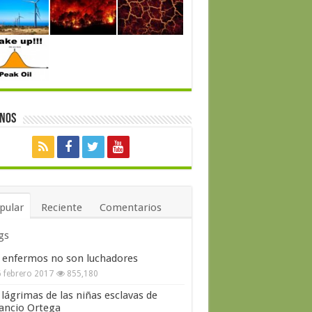
enos
pular
Reciente
Comentarios
gs
 enfermos no son luchadores
 febrero 2017
855,180
 lágrimas de las niñas esclavas de
ncio Ortega