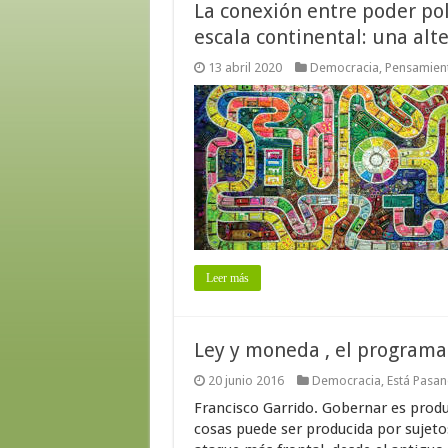
La conexión entre poder pol
escala continental: una alt
13 abril 2020
Democracia
,
Pensamient
Leer más
Ley y moneda , el program
20 junio 2016
Democracia
,
Está Pasa
Francisco Garrido. Gobernar es produ
cosas puede ser producida por sujeto