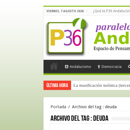
¿Qué es P36 Andalucía
VIERNES, 7 AGOSTO 2026
Andalucismo
Democracia
Última hora
La masificación turística (terce
Portada
/
Archivo del tag :
deuda
Archivo del tag :
deuda