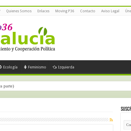
?
Quienes Somos
Enlaces
Moving P36
Contacto
Aviso Legal
Úne
Ecología
Feminismo
Izquierda
ra parte)
Suscr