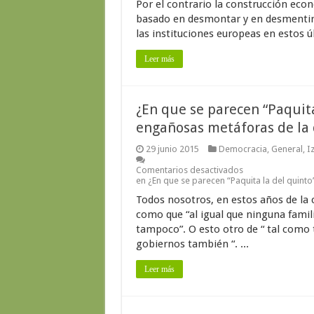
Por el contrario la construcción eco
basado en desmontar y en desmentir 
las instituciones europeas en estos úl
Leer más
¿En que se parecen “Paquita 
engañosas metáforas de la
29 junio 2015
Democracia
,
General
,
I
Comentarios desactivados
en ¿En que se parecen “Paquita la del quinto
Todos nosotros, en estos años de la 
como que “al igual que ninguna famil
tampoco”. O esto otro de “ tal como
gobiernos también “. ...
Leer más