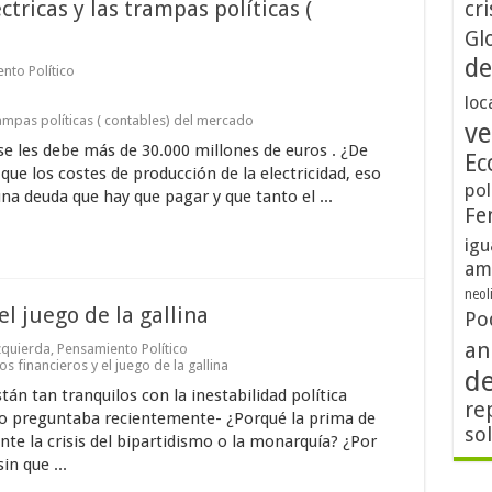
éctricas y las trampas políticas (
cri
Gl
de
nto Político
loc
 trampas políticas ( contables) del mercado
ve
e les debe más de 30.000 millones de euros . ¿De
Ec
que los costes de producción de la electricidad, eso
pol
una deuda que hay que pagar y que tanto el ...
Fe
igu
am
neol
l juego de la gallina
Po
an
zquierda
,
Pensamiento Político
 financieros y el juego de la gallina
d
n tan tranquilos con la inestabilidad política
re
 lo preguntaba recientemente- ¿Porqué la prima de
so
nte la crisis del bipartidismo o la monarquía? ¿Por
in que ...