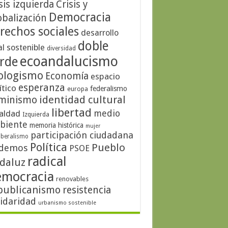
sis izquierda
Crisis y
Democracia
obalización
rechos sociales
desarrollo
doble
al sostenible
diversidad
ecoandalucismo
rde
ologismo
Economía
espacio
esperanza
ítico
federalismo
europa
identidad cultural
minismo
libertad
medio
aldad
Izquierda
biente
memoria histórica
mujer
participación ciudadana
iberalismo
Política
Pueblo
demos
PSOE
radical
daluz
emocracia
renovables
publicanismo
resistencia
lidaridad
urbanismo sostenible