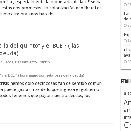
nómica , especialmente la monetaria, de la UE se ha
29
estas dos promesas. La colonización neoliberal de
Las
timos treinta años ha sido ...
de 
28
Hij
1
la del quinto” y el BCE ? ( las
El 
 deuda)
ava
2
zquierda
,
Pensamiento Político
” y el BCE ? ( las engañosas metáforas de la deuda)
Etiqu
crisis hemos odio decir cosas tan de sentido común
ia puede gastar mas de lo que ingresa el gobierno
alt
 todos tenemos que pagar nuestra deudas, los
An
an
Inf
Cr