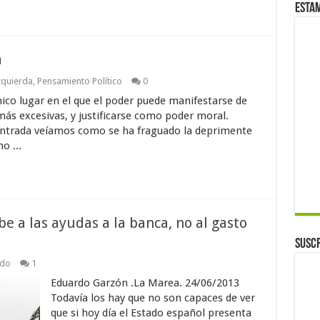
Esta
a
zquierda
,
Pensamiento Político
0
nico lugar en el que el poder puede manifestarse de
ás excesivas, y justificarse como poder moral.
entrada veíamos como se ha fraguado la deprimente
o ...
 a las ayudas a la banca, no al gasto
Suscr
ndo
1
Eduardo Garzón .La Marea. 24/06/2013
Todavía los hay que no son capaces de ver
que si hoy día el Estado español presenta