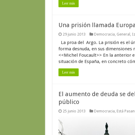
Leer más
Una prisión llamada Europ
29 junio 2013
Democracia
,
General
,
I
La proa del Argo. La prisión es el ú
forma desnuda, en sus dimensiones m
<<Michel Foucault>> En la anterior 
situación de España, en concreto cóm
Leer más
El aumento de deuda se debe
público
25 junio 2013
Democracia
,
Está Pasa