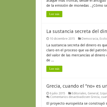
ataque más frontal, desde el antiguo
de la emisión de monedas . ¿Cómo se 
Leer más
La sustancia secreta del dine
10 diciembre 2015
Democracia
,
Ecolo
La sustancia secreta del dinero es q
claro en el proceso que va del patrón
del valor de las mercancías al dinero
de ...
Leer más
Grecia, cuando el “no» es un 
6 julio 2015
Editoriales
,
General
,
Izqu
Comentarios desactivados
en Grecia, cuan
El proyecto europeísta se construyó 