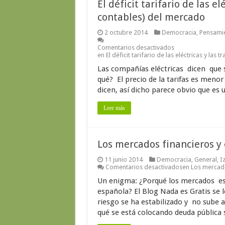
El déficit tarifario de las el
contables) del mercado
2 octubre 2014
Democracia
,
Pensamie
Comentarios desactivados
en El déficit tarifario de las eléctricas y las
Las compañías eléctricas dicen que s
qué? El precio de la tarifas es menor 
dicen, así dicho parece obvio que es 
Leer más
Los mercados financieros y e
11 junio 2014
Democracia
,
General
,
I
Comentarios desactivados
en Los mercados
Un enigma: ¿Porqué los mercados está
española? El Blog Nada es Gratis se
riesgo se ha estabilizado y no sube a
qué se está colocando deuda pública s