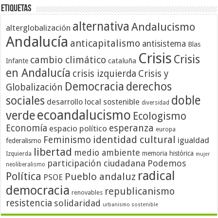
Etiquetas
alternativa
Andalucismo
alterglobalización
Andalucía
anticapitalismo
antisistema
Blas
Crisis
Crisis
cambio climático
cataluña
Infante
en Andalucía
crisis izquierda
Crisis y
Democracia
derechos
Globalización
doble
sociales
desarrollo local sostenible
diversidad
ecoandalucismo
verde
Ecologismo
Economía
esperanza
espacio político
europa
identidad cultural
Feminismo
igualdad
federalismo
libertad
medio ambiente
memoria histórica
Izquierda
mujer
participación ciudadana
Podemos
neoliberalismo
radical
Política
Pueblo andaluz
PSOE
democracia
republicanismo
renovables
resistencia
solidaridad
urbanismo sostenible