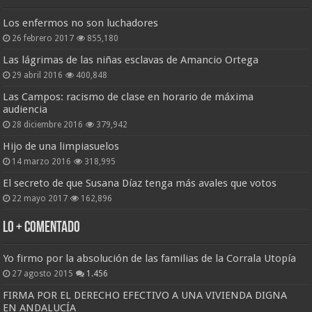
Los enfermos no son luchadores
26 febrero 2017
855,180
Las lágrimas de las niñas esclavas de Amancio Ortega
29 abril 2016
400,848
Las Campos: racismo de clase en horario de máxima
audiencia
28 diciembre 2016
379,942
Hijo de una limpiasuelos
14 marzo 2016
318,995
El secreto de que Susana Díaz tenga más avales que votos
22 mayo 2017
162,896
Lo + Comentado
Yo firmo por la absolución de las familias de la Corrala Utopía
27 agosto 2015
1.456
FIRMA POR EL DERECHO EFECTIVO A UNA VIVIENDA DIGNA
EN ANDALUCÍA