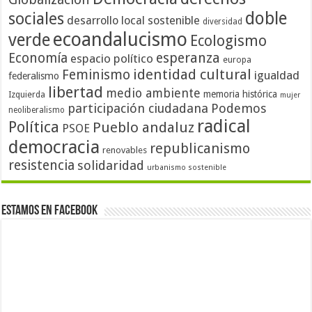
doble
sociales
desarrollo local sostenible
diversidad
ecoandalucismo
verde
Ecologismo
Economía
esperanza
espacio político
europa
identidad cultural
Feminismo
igualdad
federalismo
libertad
medio ambiente
memoria histórica
Izquierda
mujer
participación ciudadana
Podemos
neoliberalismo
radical
Política
Pueblo andaluz
PSOE
democracia
republicanismo
renovables
resistencia
solidaridad
urbanismo sostenible
Estamos en Facebook