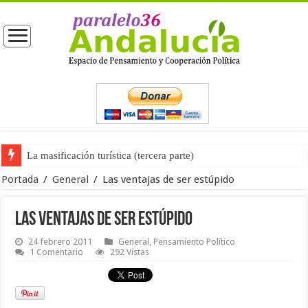
La masificación turística (tercera parte)
La opinión pública ante las próximas elecciones generales
Portada
/
General
/
Las ventajas de ser estúpido
Las ventajas de ser estúpido
24 febrero 2011
General
,
Pensamiento Político
1 Comentario
292 Vistas