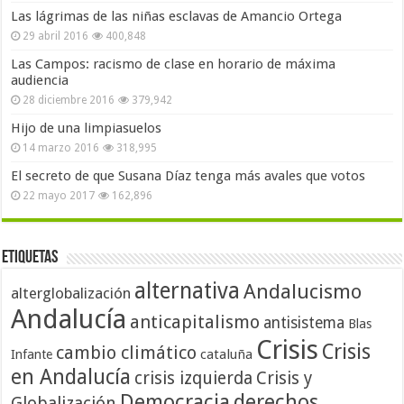
Las lágrimas de las niñas esclavas de Amancio Ortega
29 abril 2016
400,848
Las Campos: racismo de clase en horario de máxima
audiencia
28 diciembre 2016
379,942
Hijo de una limpiasuelos
14 marzo 2016
318,995
El secreto de que Susana Díaz tenga más avales que votos
22 mayo 2017
162,896
Etiquetas
alternativa
Andalucismo
alterglobalización
Andalucía
anticapitalismo
antisistema
Blas
Crisis
Crisis
cambio climático
cataluña
Infante
en Andalucía
crisis izquierda
Crisis y
Democracia
derechos
Globalización