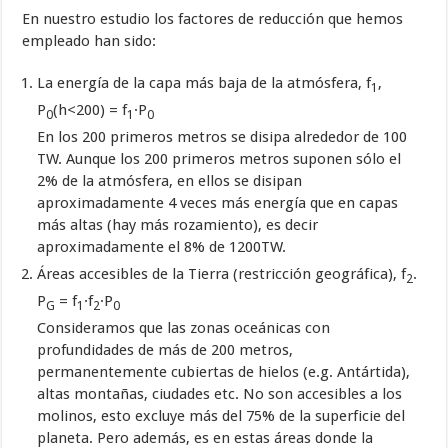
En nuestro estudio los factores de reducción que hemos
empleado han sido:
La energía de la capa más baja de la atmósfera, f
,
1
P
(h<200) = f
·P
0
1
0
En los 200 primeros metros se disipa alrededor de 100
TW. Aunque los 200 primeros metros suponen sólo el
2% de la atmósfera, en ellos se disipan
aproximadamente 4 veces más energía que en capas
más altas (hay más rozamiento), es decir
aproximadamente el 8% de 1200TW.
Áreas accesibles de la Tierra (restricción geográfica), f
.
2
P
= f
·f
·P
G
1
2
0
Consideramos que las zonas oceánicas con
profundidades de más de 200 metros,
permanentemente cubiertas de hielos (e.g. Antártida),
altas montañas, ciudades etc. No son accesibles a los
molinos, esto excluye más del 75% de la superficie del
planeta. Pero además, es en estas áreas donde la