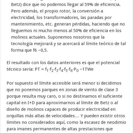
Betz) dice que no podemos llegar al 59% de eficiencia.
Pero además, el propio rotor, la conversión a
electricidad, los transformadores, las paradas por
mantenimiento, etc. generan pérdidas, haciendo que no
lleguemos ni mucho menos al 50% de eficiencia en los
molinos actuales. Suponemos nosotros que la
tecnología mejorará y se acercará al límite teórico de tal
forma que f6 ~0,5.
El resultado con los datos anteriores es que el potencial
técnico sería: PT = f
·f
·f
·f
·f
·f
·P
~1TWe
1
2
3
4
5
6
0
Por supuesto el límite accesible será menor si decidimos
que no ponemos parques en zonas de viento de clase 3
porque resulta muy caro, o si no destinamos el suficiente
capital en I+D para aproximarnos al límite de Betz o al
diseño de molinos capaces de producir electricidad en
orquillas más altas de velocidades… Y pueden existir otros
límites no considerados aquí, como la escasez de neodimio
para imanes permanentes de altas prestaciones que