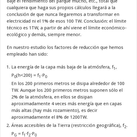
baje el rendimiento del parque mucho, etc., total que
cualquiera que haga sus propios cálculos llegará a la
conclusión de que nunca llegaremos a transformar en
electricidad ni el 1% de esos 100 TW. Conclusión: el límite
técnico es 1TW, a partir de ahí viene el límite económico-
ecológico y demás, siempre menor.
En nuestro estudio los factores de reducción que hemos
empleado han sido:
La energía de la capa más baja de la atmósfera, f
,
1
P
(h<200) = f
·P
0
1
0
En los 200 primeros metros se disipa alrededor de 100
TW. Aunque los 200 primeros metros suponen sólo el
2% de la atmósfera, en ellos se disipan
aproximadamente 4 veces más energía que en capas
más altas (hay más rozamiento), es decir
aproximadamente el 8% de 1200TW.
Áreas accesibles de la Tierra (restricción geográfica), f
.
2
P
= f
·f
·P
G
1
2
0