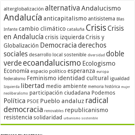
alternativa
Andalucismo
alterglobalización
Andalucía
anticapitalismo
antisistema
Blas
Crisis
Crisis
cambio climático
cataluña
Infante
en Andalucía
crisis izquierda
Crisis y
Democracia
derechos
Globalización
doble
sociales
desarrollo local sostenible
diversidad
ecoandalucismo
verde
Ecologismo
Economía
esperanza
espacio político
europa
identidad cultural
Feminismo
igualdad
federalismo
libertad
medio ambiente
memoria histórica
Izquierda
mujer
participación ciudadana
Podemos
neoliberalismo
radical
Política
Pueblo andaluz
PSOE
democracia
republicanismo
renovables
resistencia
solidaridad
urbanismo sostenible