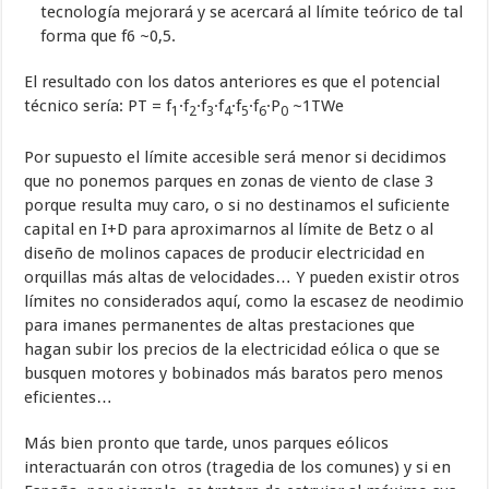
tecnología mejorará y se acercará al límite teórico de tal
forma que f6 ~0,5.
El resultado con los datos anteriores es que el potencial
técnico sería: PT = f
·f
·f
·f
·f
·f
·P
~1TWe
1
2
3
4
5
6
0
Por supuesto el límite accesible será menor si decidimos
que no ponemos parques en zonas de viento de clase 3
porque resulta muy caro, o si no destinamos el suficiente
capital en I+D para aproximarnos al límite de Betz o al
diseño de molinos capaces de producir electricidad en
orquillas más altas de velocidades… Y pueden existir otros
límites no considerados aquí, como la escasez de neodimio
para imanes permanentes de altas prestaciones que
hagan subir los precios de la electricidad eólica o que se
busquen motores y bobinados más baratos pero menos
eficientes…
Más bien pronto que tarde, unos parques eólicos
interactuarán con otros (tragedia de los comunes) y si en