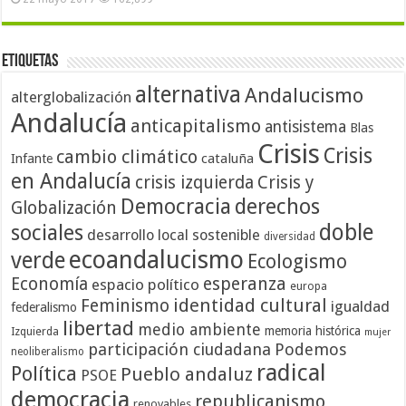
Etiquetas
alternativa
Andalucismo
alterglobalización
Andalucía
anticapitalismo
antisistema
Blas
Crisis
Crisis
cambio climático
cataluña
Infante
en Andalucía
crisis izquierda
Crisis y
Democracia
derechos
Globalización
doble
sociales
desarrollo local sostenible
diversidad
ecoandalucismo
verde
Ecologismo
Economía
esperanza
espacio político
europa
identidad cultural
Feminismo
igualdad
federalismo
libertad
medio ambiente
memoria histórica
Izquierda
mujer
participación ciudadana
Podemos
neoliberalismo
radical
Política
Pueblo andaluz
PSOE
democracia
republicanismo
renovables