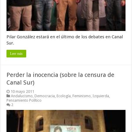
Pilar González estará en el último de los debates en Canal
Sur.
Leer más
Perder la inocencia (sobre la censura de
Canal Sur)
10 mayo 2011
Andalucismo
,
Democracia
,
Ecología
,
Feminismo
,
Izquierda
,
Pensamiento Político
2